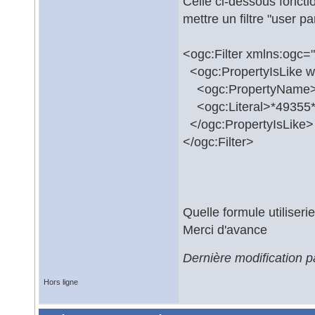
Celle ci-dessous foncti
mettre un filtre "user p
<ogc:Filter xmlns:ogc=
<ogc:PropertyIsLike wi
<ogc:PropertyName>i
<ogc:Literal>*49355*<
</ogc:PropertyIsLike>
</ogc:Filter>
Quelle formule utiliser
Merci d'avance
Dernière modification 
Hors ligne