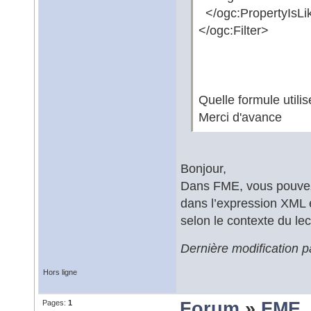
</ogc:PropertyIsLi
</ogc:Filter>
Quelle formule utili
Merci d'avance
Bonjour,
Dans FME, vous pouvez 
dans l’expression XML 
selon le contexte du lec
Dernière modification 
Hors ligne
Pages:
1
Forum
»
FME