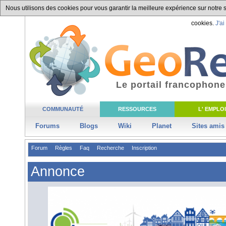
Nous utilisons des cookies pour vous garantir la meilleure expérience sur notre si
cookies.
J'ai
Le portail francophone
COMMUNAUTÉ
RESSOURCES
L' EMPLOI
Forums
Blogs
Wiki
Planet
Sites amis
Forum
Règles
Faq
Recherche
Inscription
Annonce