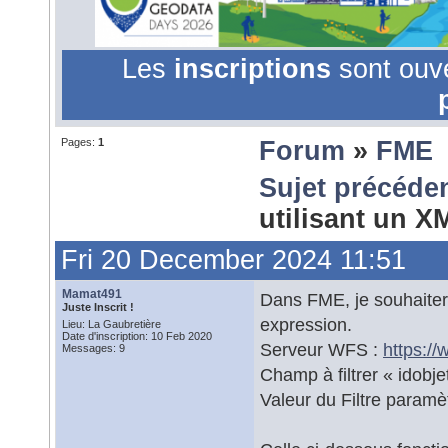
Les
inscriptions
sont ouv
Pages:
1
Forum
»
FME
Sujet précéde
utilisant un X
Fri 20 December 2024 11:51
Mamat491
Dans FME, je souhaitera
Juste Inscrit !
expression.
Lieu: La Gaubretière
Date d'inscription: 10 Feb 2020
Serveur WFS :
https://
Messages: 9
Champ à filtrer « idobje
Valeur du Filtre paramè