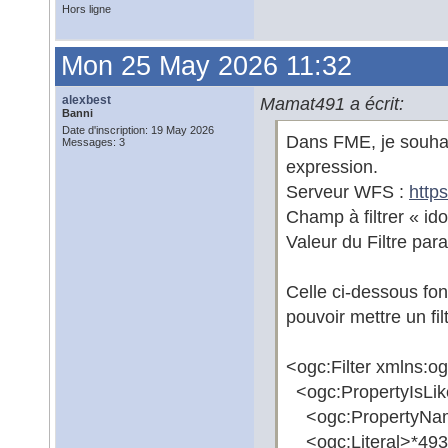
Hors ligne
Mon 25 May 2026 11:32
alexbest
Mamat491 a écrit:
Banni
Date d'inscription: 19 May 2026
Dans FME, je souhait
Messages: 3
expression.
Serveur WFS :
http
Champ à filtrer « id
Valeur du Filtre par
Celle ci-dessous fon
pouvoir mettre un fi
<ogc:Filter xmlns:o
<ogc:PropertyIsLike
<ogc:PropertyNam
<ogc:Literal>*4935