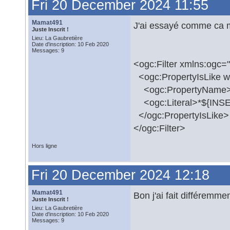
Fri 20 December 2024 11:55
Mamat491
J'ai essayé comme ca m
Juste Inscrit !
Lieu: La Gaubretière
Date d'inscription: 10 Feb 2020
Messages: 9
<ogc:Filter xmlns:ogc=
<ogc:PropertyIsLike wi
<ogc:PropertyName>i
<ogc:Literal>*${INSEE
</ogc:PropertyIsLike>
</ogc:Filter>
Hors ligne
Fri 20 December 2024 12:18
Mamat491
Bon j'ai fait différemmen
Juste Inscrit !
Lieu: La Gaubretière
Date d'inscription: 10 Feb 2020
Messages: 9