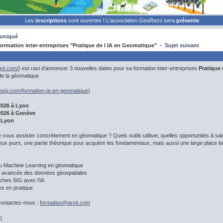
Les
inscriptions
sont ouvertes ! L'association GeoRezo sera
présente
uniqué
rmation inter-entreprises "Pratique de l IA en Geomatique" -
Sujet suivant
xit.com/
) est ravi d'annoncer 3 nouvelles dates pour sa formation inter-entreprises
Pratique 
e de la géomatique
onsig.com/formation-ia-en-geomatique
)
2026 à Lyon
2026 à Genève
 Lyon
 vous assister concrètement en géomatique ? Quels outils utiliser, quelles opportunités à saisi
 jours, une partie théorique pour acquérir les fondamentaux, mais aussi une large place lai
t au Machine Learning en géomatique
e avancée des données géospatiales
ches SIG avec l’IA
es en pratique
contactez-nous :
formation@
arxit.com
m