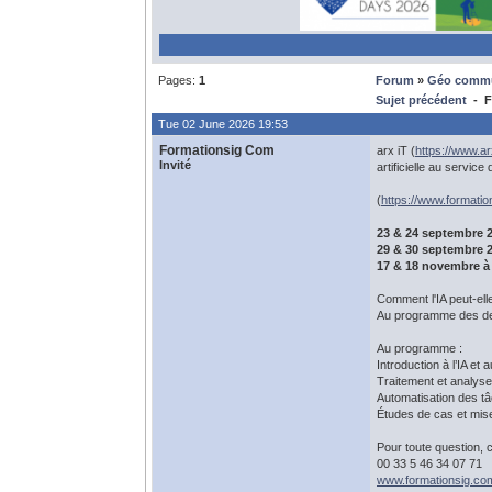
Pages:
1
Forum
»
Géo comm
Sujet précédent
- Fo
Tue 02 June 2026 19:53
Formationsig Com
arx iT (
https://www.ar
Invité
artificielle au servic
(
https://www.formati
23 & 24 septembre 
29 & 30 septembre 
17 & 18 novembre à
Comment l'IA peut-elle
Au programme des deux
Au programme :
Introduction à l’IA e
Traitement et analys
Automatisation des tâ
Études de cas et mis
Pour toute question, 
00 33 5 46 34 07 71
www.formationsig.co