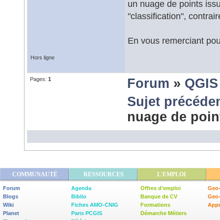
un nuage de points iss
"classification", cont
En vous remerciant pour
Hors ligne
Pages:
1
Forum
»
QGIS
Sujet précéde
nuage de poi
COMMUNAUTÉ
RESSOURCES
L'EMPLOI
Forum
Agenda
Offres d'emploi
Geo-
Blogs
Biblio
Banque de CV
Geo
Wiki
Fiches AMO-CNIG
Formations
Appe
Planet
Paris PCGIS
Démarche Métiers