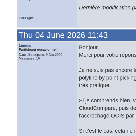
Dernière modification 
Hors ligne
Thu 04 June 2026 11:43
Linugis
Bonjour,
Participant occasionnel
Merci pour votre répon
Date d'inscription: 9 Oct 2009
Messages: 16
Je ne suis pas encore tr
polyline by point pickin
très pratique.
Si je comprends bien, v
CloudCompare, puis de l
l'accrochage QGIS par l
Si c'est le cas, cela ne 