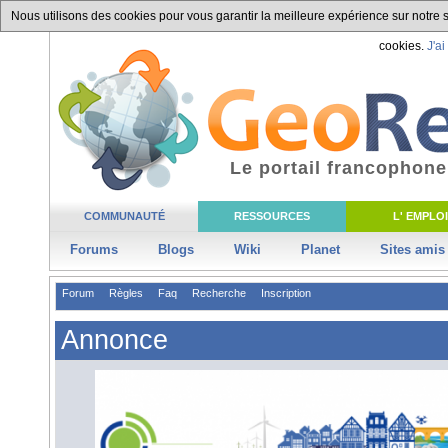
Nous utilisons des cookies pour vous garantir la meilleure expérience sur notre si
cookies.
J'ai
Le portail francophone
COMMUNAUTÉ
RESSOURCES
L' EMPLOI
Forums
Blogs
Wiki
Planet
Sites amis
Forum
Règles
Faq
Recherche
Inscription
Annonce