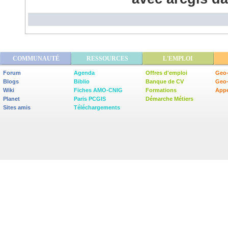
COMMUNAUTÉ
RESSOURCES
L'EMPLOI
Forum
Agenda
Offres d'emploi
Geo-
Blogs
Biblio
Banque de CV
Geo
Wiki
Fiches AMO-CNIG
Formations
Appe
Planet
Paris PCGIS
Démarche Métiers
Sites amis
Téléchargements