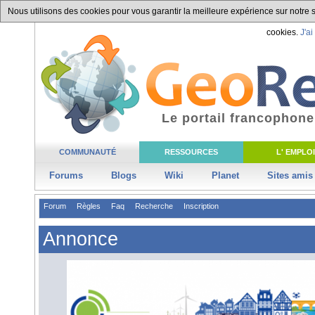
Nous utilisons des cookies pour vous garantir la meilleure expérience sur notre si
cookies.
J'ai
Le portail francophone
COMMUNAUTÉ
RESSOURCES
L' EMPLOI
Forums
Blogs
Wiki
Planet
Sites amis
Forum
Règles
Faq
Recherche
Inscription
Annonce