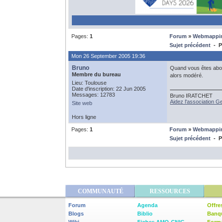
Pages:
1
Forum
»
Webmappi
Sujet précédent
- Pe
Mon 26 September 2005 19:36
Bruno
Quand vous êtes abonn
Membre du bureau
alors modéré.
Lieu: Toulouse
Date d'inscription: 22 Jun 2005
Messages: 12783
Bruno IRATCHET
Aidez l'association 
Site web
Hors ligne
Pages:
1
Forum
»
Webmappi
Sujet précédent
- Pe
COMMUNAUTÉ
RESSOURCES
Forum
Agenda
Offre
Blogs
Biblio
Banq