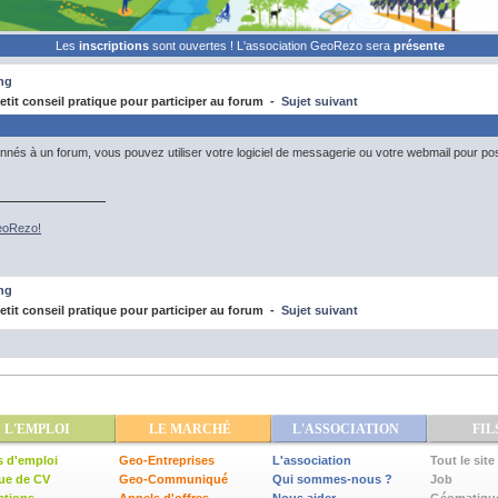
Les
inscriptions
sont ouvertes ! L'association GeoRezo sera
présente
ng
tit conseil pratique pour participer au forum -
Sujet suivant
és à un forum, vous pouvez utiliser votre logiciel de messagerie ou votre webmail pour po
GeoRezo!
ng
tit conseil pratique pour participer au forum -
Sujet suivant
L'EMPLOI
LE MARCHÉ
L'ASSOCIATION
FIL
s d'emploi
Geo-Entreprises
L'association
Tout le site
ue de CV
Geo-Communiqué
Qui sommes-nous ?
Job