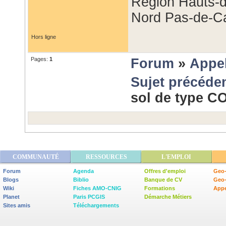
Région Hauts-
Nord Pas-de-Ca
Hors ligne
Pages:
1
Forum
»
Appel
Sujet précéde
sol de type 
COMMUNAUTÉ
RESSOURCES
L'EMPLOI
Forum
Agenda
Offres d'emploi
Geo-
Blogs
Biblio
Banque de CV
Geo
Wiki
Fiches AMO-CNIG
Formations
Appe
Planet
Paris PCGIS
Démarche Métiers
Sites amis
Téléchargements