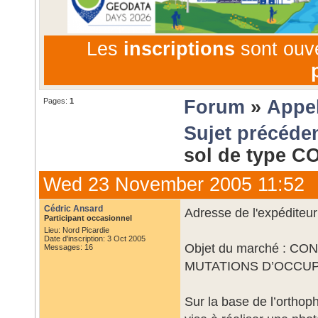
Les
inscriptions
sont ouv
Pages:
1
Forum
»
Appel
Sujet précéde
sol de type 
Wed 23 November 2005 11:52
Cédric Ansard
Adresse de l'expéditeur
Participant occasionnel
Lieu: Nord Picardie
Date d'inscription: 3 Oct 2005
Objet du marché : 
Messages: 16
MUTATIONS D’OCCU
Sur la base de l’orthop