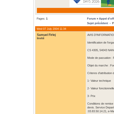
Pages:
1
Forum
»
Appel d'off
Sujet précédent
- Fo
Wed 07 July 2004 11:34
Samuel Firlej
AVIS D'INFORMATI
Invité
Identification de l'o
CS 4305, 54043 NAN
Mode de passation : P
Objet du marche : Fou
Criteres d'attributio
1- Valeur technique
2- Valeur fonctionnell
3- Prix
Conditions de remise 
devis. Service Depart
:03.83.50.14.21, e-Mai