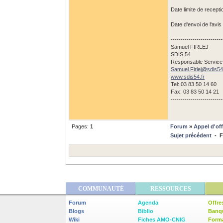
Date limite de recept
Date d'envoi de l'avis
--------------------------
Samuel FIRLEJ
SDIS 54
Responsable Service
Samuel.Firlej@
sdis54
www.sdis54.fr
Tel: 03 83 50 14 60
Fax: 03 83 50 14 21
--------------------------
Pages:
1
Forum
»
Appel d'off
Sujet précédent
- Fo
COMMUNAUTÉ
RESSOURCES
Forum
Agenda
Offre
Blogs
Biblio
Banq
Wiki
Fiches AMO-CNIG
Form