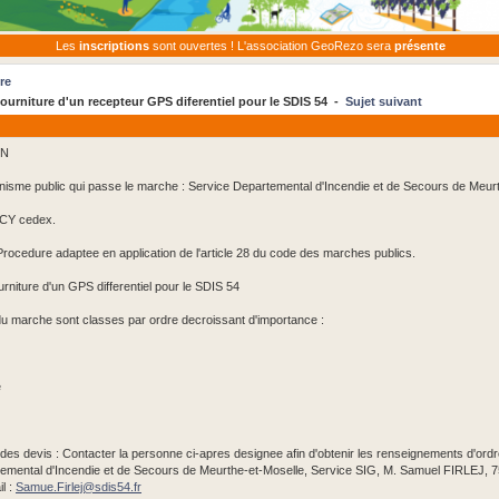
Les
inscriptions
sont ouvertes ! L'association GeoRezo sera
présente
re
urniture d'un recepteur GPS diferentiel pour le SDIS 54 -
Sujet suivant
ON
rganisme public qui passe le marche : Service Departemental d'Incendie et de Secours de Meur
CY cedex.
rocedure adaptee en application de l'article 28 du code des marches publics.
rniture d'un GPS differentiel pour le SDIS 54
n du marche sont classes par ordre decroissant d'importance :
e
des devis : Contacter la personne ci-apres designee afin d'obtenir les renseignements d'ordre
emental d'Incendie et de Secours de Meurthe-et-Moselle, Service SIG, M. Samuel FIRLEJ, 75 
l :
Samue.Firlej@
sdis54.fr