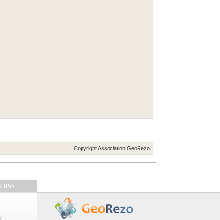
Copyright Association GeoRezo
S RSS
e