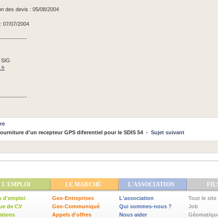
ion des devis : 05/08/2004
 : 07/07/2004
--------------
 SIG
.fr
--------------
re
urniture d'un recepteur GPS diferentiel pour le SDIS 54 -
Sujet suivant
L'EMPLOI
LE MARCHÉ
L'ASSOCIATION
FIL
s d'emploi
Geo-Entreprises
L'association
Tout le site
ue de CV
Geo-Communiqué
Qui sommes-nous ?
Job
ations
Appels d'offres
Nous aider
Géomatiqu