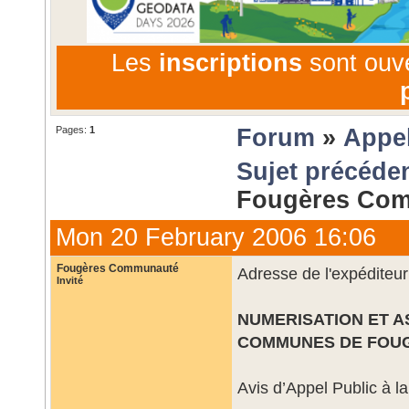
Les
inscriptions
sont ouv
Pages:
1
Forum
»
Appel
Sujet précéde
Fougères Co
Mon 20 February 2006 16:06
Fougères Communauté
Adresse de l'expéditeur
Invité
NUMERISATION ET 
COMMUNES DE FOU
Avis d’Appel Public à l