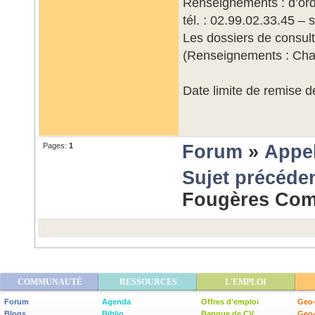
Renseignements : d’ordr
tél. : 02.99.02.33.45 –
Les dossiers de consul
(Renseignements : Ch
Date limite de remise d
Pages:
1
Forum
»
Appel
Sujet précéde
Fougères Co
COMMUNAUTÉ
RESSOURCES
L'EMPLOI
Forum
Agenda
Offres d'emploi
Geo-
Blogs
Biblio
Banque de CV
Geo