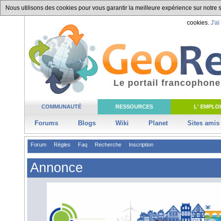
Nous utilisons des cookies pour vous garantir la meilleure expérience sur notre si
cookies.
J'ai
Le portail francophone
COMMUNAUTÉ
RESSOURCES
L' EMPLOI
Forums
Blogs
Wiki
Planet
Sites amis
Forum
Règles
Faq
Recherche
Inscription
Annonce