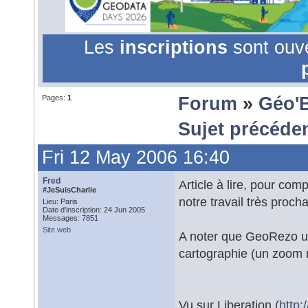
Les
inscriptions
sont ouv
Pages:
1
Forum
»
Géo'
Sujet précéde
Fri 12 May 2006 16:40
Fred
Article à lire, pour co
#JeSuisCharlie
notre travail très proch
Lieu: Paris
Date d'inscription: 24 Jun 2005
Messages: 7851
Site web
A noter que GeoRezo uti
cartographie (un zoom 
Vu sur Liberation (
http: