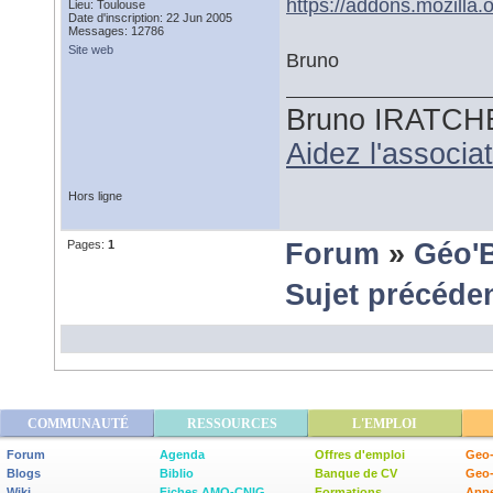
https://addons.mozilla.o
Lieu: Toulouse
Date d'inscription: 22 Jun 2005
Messages: 12786
Site web
Bruno
Bruno IRATCH
Aidez l'associ
Hors ligne
Pages:
1
Forum
»
Géo'
Sujet précéde
COMMUNAUTÉ
RESSOURCES
L'EMPLOI
Forum
Agenda
Offres d'emploi
Geo-
Blogs
Biblio
Banque de CV
Geo
Wiki
Fiches AMO-CNIG
Formations
Appe