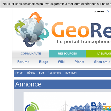
Nous utilisons des cookies pour vous garantir la meilleure expérience sur notre si
cookies.
J'ai
Le portail francophone
COMMUNAUTÉ
RESSOURCES
L' EMPLOI
Forums
Blogs
Wiki
Planet
Sites amis
Forum
Règles
Faq
Recherche
Inscription
Annonce