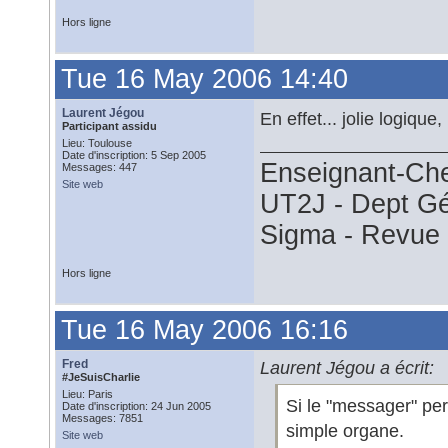
Hors ligne
Tue 16 May 2006 14:40
Laurent Jégou
En effet... jolie logique
Participant assidu
Lieu: Toulouse
Date d'inscription: 5 Sep 2005
Enseignant-Ch
Messages: 447
Site web
UT2J - Dept G
Sigma - Revu
Hors ligne
Tue 16 May 2006 16:16
Fred
Laurent Jégou a écrit:
#JeSuisCharlie
Lieu: Paris
Si le "messager" perd
Date d'inscription: 24 Jun 2005
Messages: 7851
simple organe.
Site web