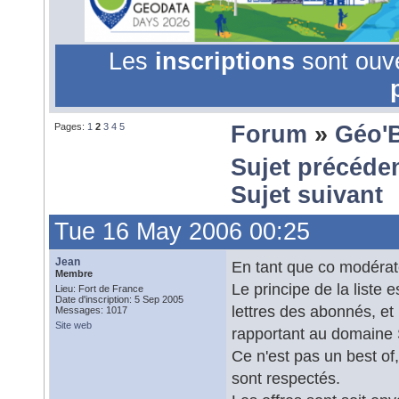
Les
inscriptions
sont ouv
Pages:
1
2
3
4
5
Forum
»
Géo'
Sujet précéde
Sujet suivant
Tue 16 May 2006 00:25
Jean
En tant que co modérateu
Membre
Le principe de la liste
Lieu: Fort de France
Date d'inscription: 5 Sep 2005
lettres des abonnés, et 
Messages: 1017
Site web
rapportant au domaine 
Ce n'est pas un best of
sont respectés.