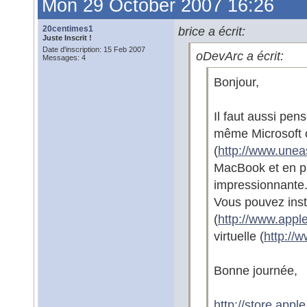
Mon 29 October 2007 16:26
20centimes1
brice a écrit:
Juste Inscrit !
Date d'inscription: 15 Feb 2007
oDevArc a écrit:
Messages: 4
Bonjour,
Il faut aussi pen
même Microsoft c
(
http://www.unea
MacBook et en pl
impressionnante
Vous pouvez ins
(
http://www.app
virtuelle (
http://
Bonne journée,
http://store.app