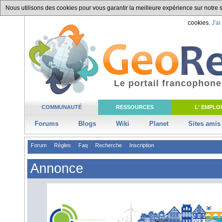
Nous utilisons des cookies pour vous garantir la meilleure expérience sur notre si
cookies.
J'ai
Le portail francophone
COMMUNAUTÉ
RESSOURCES
L' EMPLOI
Forums
Blogs
Wiki
Planet
Sites amis
Forum
Règles
Faq
Recherche
Inscription
Annonce