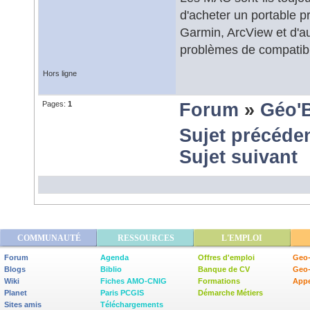
d'acheter un portable p
Garmin, ArcView et d'aut
problèmes de compatibili
Hors ligne
Pages:
1
Forum
»
Géo'
Sujet précéde
Sujet suivant
COMMUNAUTÉ
RESSOURCES
L'EMPLOI
Forum
Agenda
Offres d'emploi
Geo-
Blogs
Biblio
Banque de CV
Geo
Wiki
Fiches AMO-CNIG
Formations
Appe
Planet
Paris PCGIS
Démarche Métiers
Sites amis
Téléchargements