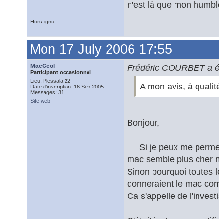
n'est là que mon humbl
Hors ligne
Mon 17 July 2006 17:55
MacGeol
Frédéric COURBET a éc
Participant occasionnel
Lieu: Plessala 22
A mon avis, à qualit
Date d'inscription: 16 Sep 2005
Messages: 31
Site web
Bonjour,
Si je peux me permettre
mac semble plus che
Sinon pourquoi toutes le
donneraient le mac co
Ca s'appelle de l'inves