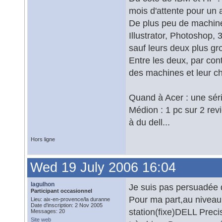
mois d'attente pour un a
De plus peu de machine
Illustrator, Photoshop, 
sauf leurs deux plus gr
Entre les deux, par contr
des machines et leur ch
Quand à Acer : une sér
Médion : 1 pc sur 2 revi
à du dell...
Hors ligne
Wed 19 July 2006 16:04
lagulhon
Je suis pas persuadée qu
Participant occasionnel
Pour ma part,au niveau 
Lieu: aix-en-provence/la duranne
Date d'inscription: 2 Nov 2005
station(fixe)DELL Preci
Messages: 20
Site web