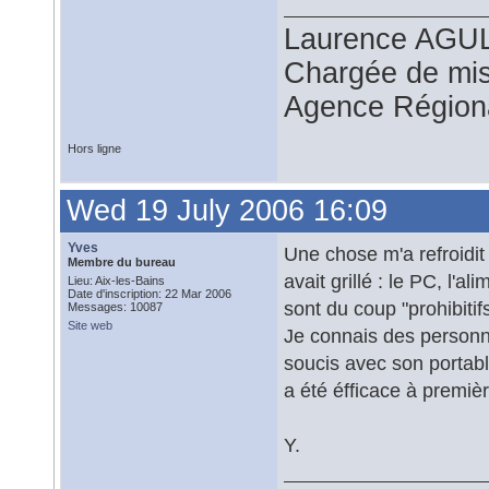
Laurence AG
Chargée de mi
Agence Région
Hors ligne
Wed 19 July 2006 16:09
Yves
Une chose m'a refroidit
Membre du bureau
avait grillé : le PC, l'a
Lieu: Aix-les-Bains
Date d'inscription: 22 Mar 2006
sont du coup "prohibitifs
Messages: 10087
Site web
Je connais des personn
soucis avec son portabl
a été éfficace à premièr
Y.