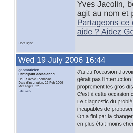
Yves Jacolin, b
agit au nom et 
Partageons ce 
aide ? Aidez G
Hors ligne
Wed 19 July 2006 16:44
geomaticien
J'ai eu l'occasion d'av
Participant occasionnel
gérait pas l'interruption
Lieu: Savoie Technolac
Date d'inscription: 22 Feb 2006
proprement les gros di
Messages: 22
Site web
C'est à cette occasion q
Le diagnostic du problèm
incapables de proposer 
On a fini par la change
en plus était moins cher