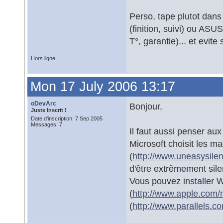
Perso, tape plutot dans
(finition, suivi) ou ASU
T°, garantie)... et evi
Hors ligne
Mon 17 July 2006 13:17
oDevArc
Bonjour,
Juste Inscrit !
Date d'inscription: 7 Sep 2005
Messages: 7
Il faut aussi penser au
Microsoft choisit les m
(
http://www.uneasysile
d'être extrêmement sile
Vous pouvez installer
(
http://www.apple.com
(
http://www.parallels.c