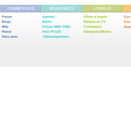
COMMUNAUTÉ
RESSOURCES
L'EMPLOI
Forum
Agenda
Offres d'emploi
Geo-
Blogs
Biblio
Banque de CV
Geo
Wiki
Fiches AMO-CNIG
Formations
Appe
Planet
Paris PCGIS
Démarche Métiers
Sites amis
Téléchargements