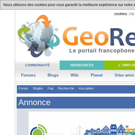
Nous utilisons des cookies pour vous garantir la meilleure expérience sur notre si
cookies.
J'ai
Le portail francophone
COMMUNAUTÉ
RESSOURCES
L' EMPLOI
Forums
Blogs
Wiki
Planet
Sites amis
Forum
Règles
Faq
Recherche
Inscription
Annonce