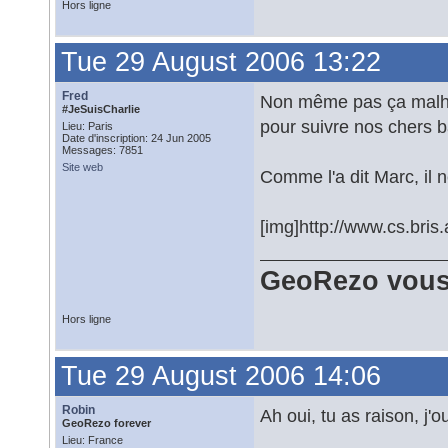
Hors ligne
Tue 29 August 2006 13:22
Fred
Non même pas ça malheu
#JeSuisCharlie
pour suivre nos chers b
Lieu: Paris
Date d'inscription: 24 Jun 2005
Messages: 7851
Site web
Comme l'a dit Marc, il n
[img]http://www.cs.bris.a
GeoRezo vous
Hors ligne
Tue 29 August 2006 14:06
Robin
Ah oui, tu as raison, j'o
GeoRezo forever
Lieu: France