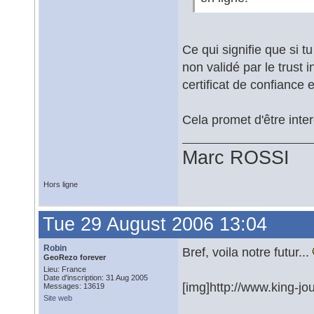
Ce qui signifie que si 
non validé par le trust 
certificat de confiance et
Cela promet d'être inte
Marc ROSSI
Hors ligne
Tue 29 August 2006 13:04
Robin
Bref, voila notre futur...
GeoRezo forever
Lieu: France
Date d'inscription: 31 Aug 2005
[img]http://www.king-j
Messages: 13619
Site web