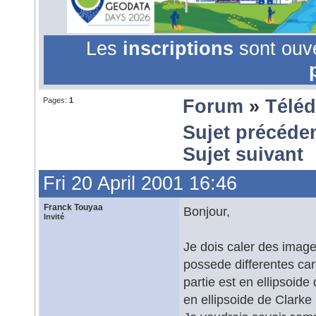
Les
inscriptions
sont ouv
Pages:
1
Forum
»
Téléd
Sujet précéde
Sujet suivant
Fri 20 April 2001 16:46
Franck Touyaa
Bonjour,
Invité
Je dois caler des images
possede differentes ca
partie est en ellipsoide
en ellipsoide de Clarke