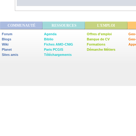
COMMUNAUTÉ
RESSOURCES
L'EMPLOI
Forum
Agenda
Offres d'emploi
Geo-
Blogs
Biblio
Banque de CV
Geo
Wiki
Fiches AMO-CNIG
Formations
Appe
Planet
Paris PCGIS
Démarche Métiers
Sites amis
Téléchargements