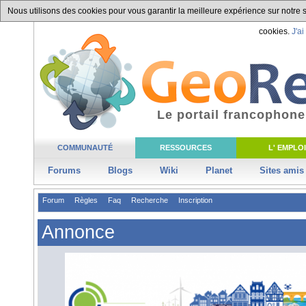
Nous utilisons des cookies pour vous garantir la meilleure expérience sur notre si
cookies.
J'ai
Le portail francophone
COMMUNAUTÉ
RESSOURCES
L' EMPLOI
Forums
Blogs
Wiki
Planet
Sites amis
Forum
Règles
Faq
Recherche
Inscription
Annonce