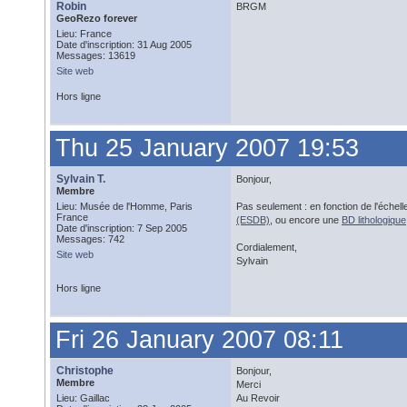
Robin
BRGM
GeoRezo forever
Lieu: France
Date d'inscription: 31 Aug 2005
Messages: 13619
Site web
Hors ligne
Thu 25 January 2007 19:53
Sylvain T.
Bonjour,
Membre
Lieu: Musée de l'Homme, Paris
Pas seulement : en fonction de l'échelle
France
(ESDB)
, ou encore une
BD lithologique
Date d'inscription: 7 Sep 2005
Messages: 742
Cordialement,
Site web
Sylvain
Hors ligne
Fri 26 January 2007 08:11
Christophe
Bonjour,
Membre
Merci
Lieu: Gaillac
Au Revoir