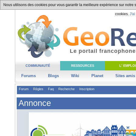
Nous utilisons des cookies pour vous garantir la meilleure expérience sur notre si
cookies.
J'ai
Le portail francophone
COMMUNAUTÉ
RESSOURCES
L' EMPLOI
Forums
Blogs
Wiki
Planet
Sites amis
Forum
Règles
Faq
Recherche
Inscription
Annonce