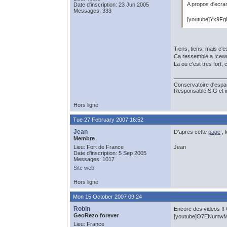
A propos d'ecran
Date d'inscription: 23 Jun 2005
Messages: 333
[youtube]Yx9Fg
Tiens, tiens, mais c'e
Ca ressemble a Icew
La ou c'est tres fort,
Conservatoire d'espac
Responsable SIG et i
Hors ligne
Tue 27 February 2007 16:52
Jean
D'apres cette
page
, 
Membre
Lieu: Fort de France
Jean
Date d'inscription: 5 Sep 2005
Messages: 1017
Site web
Hors ligne
Mon 15 October 2007 09:24
Robin
Encore des videos !! 
GeoRezo forever
[youtube]O7ENumwMo
Lieu: France