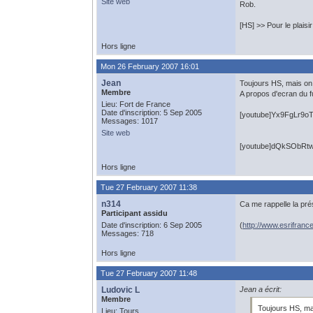
Site web
Rob.
[HS] >> Pour le plais
Hors ligne
Mon 26 February 2007 16:01
Jean
Toujours HS, mais on e
Membre
A propos d'ecran du fu
Lieu: Fort de France
Date d'inscription: 5 Sep 2005
[youtube]Yx9FgLr9oT
Messages: 1017
Site web
[youtube]dQkSObRtw
Hors ligne
Tue 27 February 2007 11:38
n314
Ca me rappelle la pré
Participant assidu
Date d'inscription: 6 Sep 2005
(
http://www.esrifranc
Messages: 718
Hors ligne
Tue 27 February 2007 11:48
Ludovic L
Jean a écrit:
Membre
Toujours HS, mai
Lieu: Tours