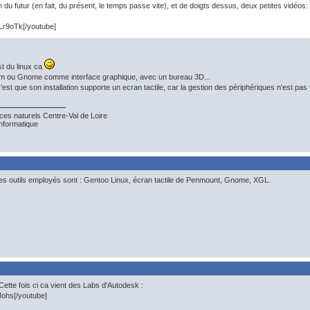
 du futur (en fait, du présent, le temps passe vite), et de doigts dessus, deux petites vidéos:
Lr9oTk[/youtube]
st du linux ca
m ou Gnome comme interface graphique, avec un bureau 3D...
 c'est que son installation supporte un ecran tactile, car la gestion des périphériques n'est p
es naturels Centre-Val de Loire
nformatique
les outils employés sont : Gentoo Linux, écran tactile de Penmount, Gnome, XGL.
Cette fois ci ca vient des Labs d'Autodesk :
hs[/youtube]