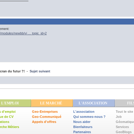
nement:
et/modules/newbb/vi … topic_id=2
cran du futur ?! -
Sujet suivant
L'EMPLOI
LE MARCHÉ
L'ASSOCIATION
FIL
s d'emploi
Geo-Entreprises
L'association
Tout le site
ue de CV
Geo-Communiqué
Qui sommes-nous ?
Job
ations
Appels d'offres
Nous aider
Géomatiqu
che Métiers
Bienfaiteurs
Services
Partenaires
GeoBlogs