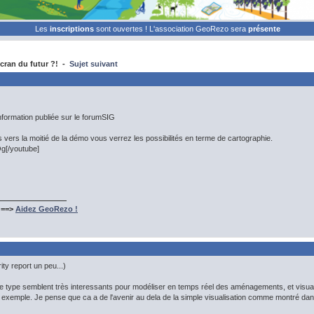
Les
inscriptions
sont ouvertes ! L'association GeoRezo sera
présente
cran du futur ?! -
Sujet suivant
information publiée sur le forumSIG
 vers la moitié de la démo vous verrez les possibilités en terme de cartographie.
g[/youtube]
 ==>
Aidez GeoRezo !
ty report un peu...)
 ce type semblent très interessants pour modéliser en temps réel des aménagements, et visu
xemple. Je pense que ca a de l'avenir au dela de la simple visualisation comme montré dans 