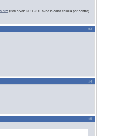
ps.htm
(rien a voir DU TOUT avec la carto celui la par contre)
#3
#4
#5