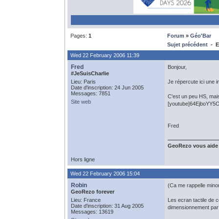
Pages:
1
Forum
»
Géo'Bar
Sujet précédent
- E
Wed 22 February 2006 11:39
Fred
Bonjour,
#JeSuisCharlie
Lieu: Paris
Je répercute ici une 
Date d'inscription: 24 Jun 2005
Messages: 7851
C'est un peu HS, mais
Site web
[youtube]64EjboYY5O
Fred
GeoRezo vous aide
Hors ligne
Wed 22 February 2006 15:04
Robin
(Ca me rappelle minori
GeoRezo forever
Lieu: France
Les ecran tactile de
Date d'inscription: 31 Aug 2005
dimensionnement par e
Messages: 13619