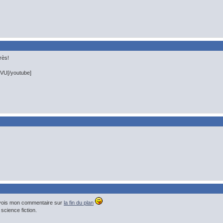
rès!
VU[/youtube]
revois mon commentaire sur
la fin du plan
 science fiction.