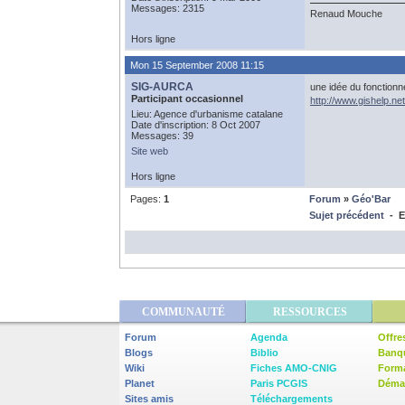
Messages: 2315
Renaud Mouche
Hors ligne
Mon 15 September 2008 11:15
SIG-AURCA
une idée du fonction
Participant occasionnel
http://www.gishelp.n
Lieu: Agence d'urbanisme catalane
Date d'inscription: 8 Oct 2007
Messages: 39
Site web
Hors ligne
Pages:
1
Forum
»
Géo'Bar
Sujet précédent
- E
COMMUNAUTÉ
RESSOURCES
Forum
Agenda
Offre
Blogs
Biblio
Banq
Wiki
Fiches AMO-CNIG
Form
Planet
Paris PCGIS
Démar
Sites amis
Téléchargements