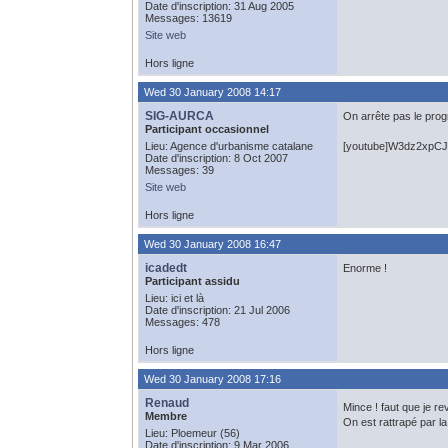
Date d'inscription: 31 Aug 2005
Messages: 13619
Site web
Hors ligne
Wed 30 January 2008 14:17
SIG-AURCA
On arrête pas le prog
Participant occasionnel
Lieu: Agence d'urbanisme catalane
[youtube]W3dz2xpCJ
Date d'inscription: 8 Oct 2007
Messages: 39
Site web
Hors ligne
Wed 30 January 2008 16:47
icadedt
Enorme !
Participant assidu
Lieu: ici et là
Date d'inscription: 21 Jul 2006
Messages: 478
Hors ligne
Wed 30 January 2008 17:16
Renaud
Mince ! faut que je 
Membre
On est rattrapé par la
Lieu: Ploemeur (56)
Date d'inscription: 9 Mar 2006