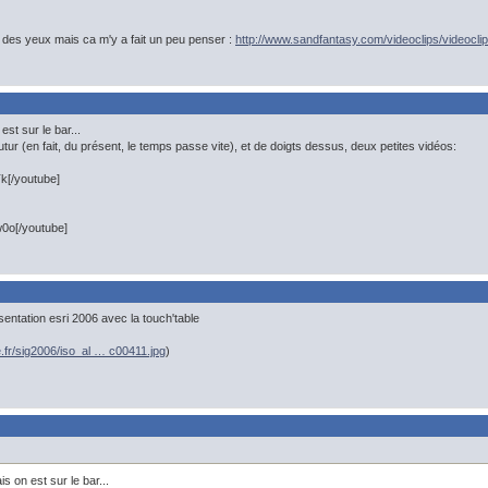
ir des yeux mais ca m'y a fait un peu penser :
http://www.sandfantasy.com/videoclips/videocli
st sur le bar...
tur (en fait, du présent, le temps passe vite), et de doigts dessus, deux petites vidéos:
k[/youtube]
0o[/youtube]
sentation esri 2006 avec la touch'table
e.fr/sig2006/iso_al … c00411.jpg
)
s on est sur le bar...