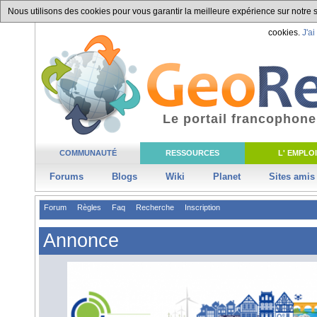
Nous utilisons des cookies pour vous garantir la meilleure expérience sur notre si
cookies.
J'ai
Le portail francophone
COMMUNAUTÉ
RESSOURCES
L' EMPLOI
Forums
Blogs
Wiki
Planet
Sites amis
Forum
Règles
Faq
Recherche
Inscription
Annonce