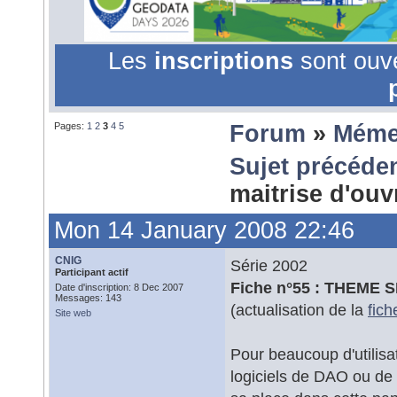
Les
inscriptions
sont ouv
Pages:
1
2
3
4
5
Forum
»
Méme
Sujet précéde
maitrise d'ou
Mon 14 January 2008 22:46
CNIG
Série 2002
Participant actif
Fiche n°55 : THEME 
Date d'inscription: 8 Dec 2007
Messages: 143
(actualisation de la
fich
Site web
Pour beaucoup d'utilis
logiciels de DAO ou de