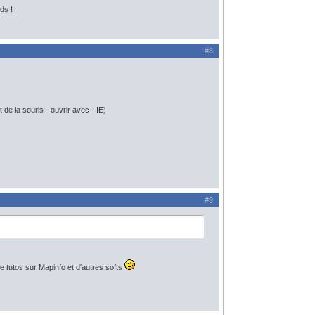
ds !
#8
 de la souris - ouvrir avec - IE)
#9
e tutos sur Mapinfo et d'autres softs