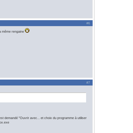
#6
e la même rengaine
#7
l est demandé "Ouvrir avec... et choix du programme à utiliser
fox.exe