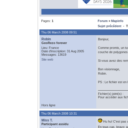
Pages:
1
Forum
»
Mapinfo
Sujet précédent
- Tu
Thu 06 March 2008 09:51
Robin
Bonjour,
GeoRezo forever
Lieu: France
Comme promis, un tuto
Date d'inscription: 31 Aug 2005
couche de polygones, 
Messages: 13619
Site web
Si vous avez des rema
Bon visionnage,
Robin.
PS : Le fichier est en 
Fichier(s) joint(s) :
Pour accéder aux fic
Hors ligne
Thu 06 March 2008 10:31
Miss T.
Hu hu! C'est pas u
Participant assidu
En tous cas, bravo: a