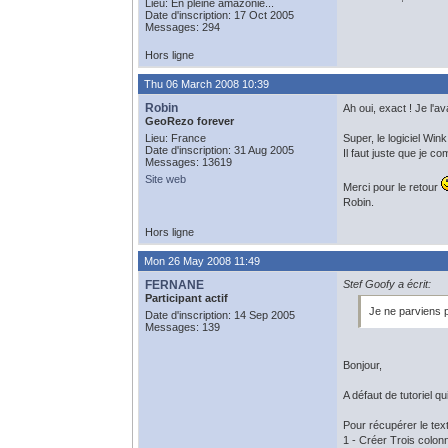
Lieu: En pleine amazonie...
Date d'inscription: 17 Oct 2005
Messages: 294
Hors ligne
Thu 06 March 2008 10:39
Robin
Ah oui, exact ! Je l'
GeoRezo forever
Lieu: France
Super, le logiciel Win
Date d'inscription: 31 Aug 2005
Il faut juste que je c
Messages: 13619
Site web
Merci pour le retour
Robin.
Hors ligne
Mon 26 May 2008 11:49
FERNANE
Stef Goofy a écrit:
Participant actif
Je ne parviens 
Date d'inscription: 14 Sep 2005
Messages: 139
Bonjour,
A défaut de tutoriel qu
Pour récupérer le tex
1 - Créer Trois colon