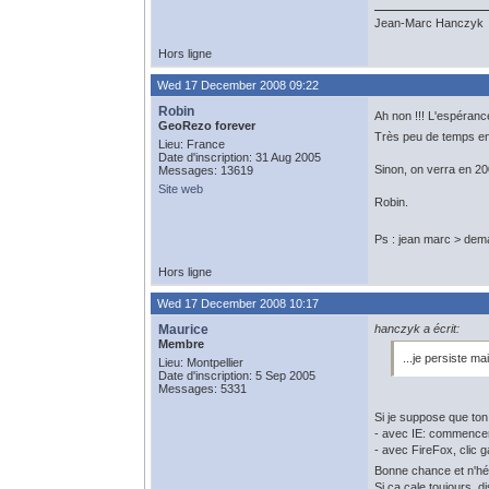
Jean-Marc Hanczyk
Hors ligne
Wed 17 December 2008 09:22
Robin
Ah non !!! L'espéranc
GeoRezo forever
Très peu de temps en c
Lieu: France
Date d'inscription: 31 Aug 2005
Sinon, on verra en 20
Messages: 13619
Site web
Robin.
Ps : jean marc > dema
Hors ligne
Wed 17 December 2008 10:17
Maurice
hanczyk a écrit:
Membre
...je persiste mai
Lieu: Montpellier
Date d'inscription: 5 Sep 2005
Messages: 5331
Si je suppose que ton ré
- avec IE: commencer p
- avec FireFox, clic ga
Bonne chance et n'hési
Si ça cale toujours, d