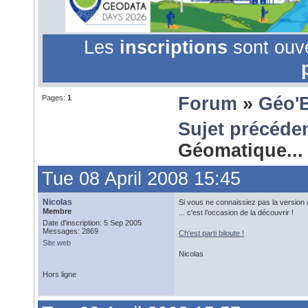
Les
inscriptions
sont ouv
Pages:
1
Forum
»
Géo'
Sujet précéde
Géomatique..
Tue 08 April 2008 15:45
Nicolas
Si vous ne connaissiez pas la version c
Membre
... c'est l'occasion de la découvrir !
Date d'inscription: 5 Sep 2005
Messages: 2869
Ch'est parti biloute !
Site web
Nicolas
Hors ligne