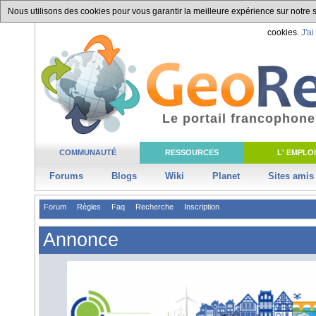
Nous utilisons des cookies pour vous garantir la meilleure expérience sur notre si
cookies.
J'ai
Le portail francophone
COMMUNAUTÉ
RESSOURCES
L' EMPLOI
Forums
Blogs
Wiki
Planet
Sites amis
Forum
Règles
Faq
Recherche
Inscription
Annonce