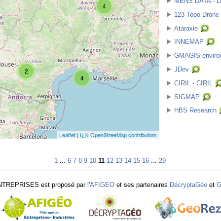
MENS DATA - 
4
123 Topo Drone
Ataraxie
INNEMAP
GMAGIS enviro
JDev
2
4
CIRIL - CIRIL
SIGMAP
HBS Research
Leaflet
|
ï¿½ OpenStreeMap contributors
1
...
6
7
8
9
10
11
12
13
14
15
16
...
29
TREPRISES est proposé par l'
AFIGEO
et ses partenaires
DécryptaGéo
et
G