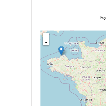
Page
+
-