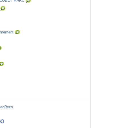
LEOBET MARC
nnement
eoRezo
.