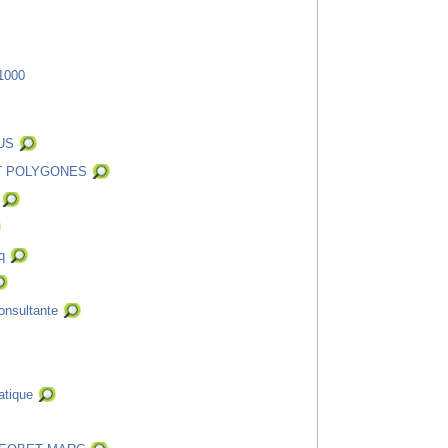
1000
US
T POLYGONES
q
onsultante
tique