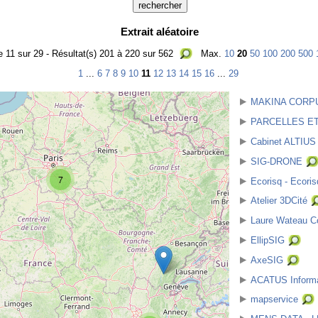
Extrait aléatoire
 11 sur 29 - Résultat(s) 201 à 220 sur 562
Max.
10
20
50
100
200
500
1
...
6
7
8
9
10
11
12
13
14
15
16
...
29
MAKINA CORP
PARCELLES E
Cabinet ALTIUS
SIG-DRONE
7
Ecorisq - Ecoris
Atelier 3DCité
Laure Wateau C
EllipSIG
AxeSIG
ACATUS Informa
mapservice