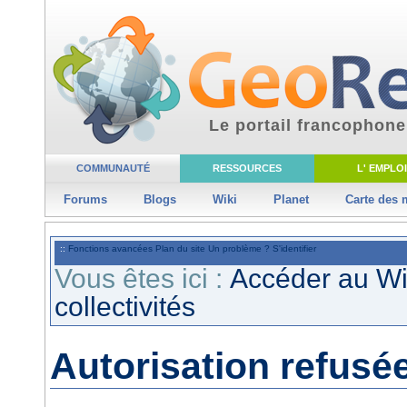
Le portail francophone
COMMUNAUTÉ
RESSOURCES
L' EMPLOI
Forums
Blogs
Wiki
Planet
Carte des
::
Fonctions avancées
Plan du site
Un problème ?
S'identifier
Vous êtes ici :
Accéder au W
collectivités
Autorisation refusé