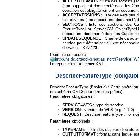
ACCEPTFORMATS
: liste des formats (s
(son support est documenté dans les Capab
opération est obligatoirement un documen
ACCEPTVERSIONS
: liste des versions 
les services (son support est documenté da
SECTIONS
: liste des sections des Cap
FeatureTypeList, ServesGMLObjectTypeList
support est documenté dans les Capabiliti
UPDATESEQUENCE
: Chaîne de caractère
service peut déterminer s’il est nécessai
de valeur : XYZ123.
Exemple de requête:
http://nsidc.org/cgi-bin/atlas_north?service
La réponse est un fichier XML.
DescribeFeatureType (obligatoi
DescribeFeatureType (Basique) : Cette opération 
(un schéma GML3 pour être plus précis).
Paramètres obligatoires :
SERVICE
=WFS : type de service
VERSION
: version de WFS (e.g. 1.1.0)
REQUEST
=DescribeFeatureType : nom de 
Paramètres optionnels :
TYPENAME
: liste des classes d’objets po
OUTPUTFORMAT
: format dans lequel est