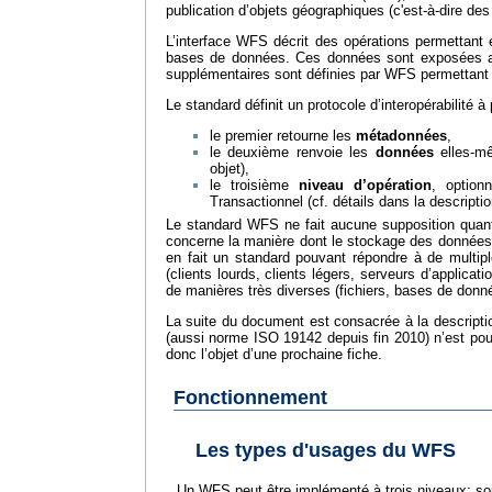
publication d’objets géographiques (c'est-à-dire des
L’interface WFS décrit des opérations permettant
bases de données. Ces données sont exposées a
supplémentaires sont définies par WFS permettant l
Le standard définit un protocole d’interopérabilité à
le premier retourne les
métadonnées
,
le deuxième renvoie les
données
elles-mê
objet),
le troisième
niveau d’opération
, option
Transactionnel (cf. détails dans la descripti
Le standard WFS ne fait aucune supposition quant à
concerne la manière dont le stockage des données gé
en fait un standard pouvant répondre à de multipl
(clients lourds, clients légers, serveurs d’applic
de manières très diverses (fichiers, bases de donné
La suite du document est consacrée à la descriptio
(aussi norme ISO 19142 depuis fin 2010) n’est pou
donc l’objet d’une prochaine fiche.
Fonctionnement
Les types d'usages du WFS
Un WFS peut être implémenté à trois niveaux: soit 