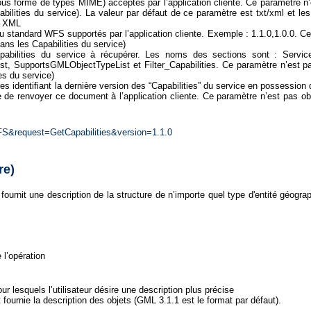
ous forme de types MIME) acceptés par l’application cliente. Ce paramètre n’
ilities du service). La valeur par défaut de ce paramètre est txt/xml et le
t XML
du standard WFS supportés par l’application cliente. Exemple : 1.1.0,1.0.0. C
ns les Capabilities du service)
abilities du service à récupérer. Les noms des sections sont : ServiceId
, SupportsGMLObjectTypeList et Filter_Capabilities. Ce paramètre n’est pa
es du service)
s identifiant la dernière version des “Capabilities” du service en possession de 
re de renvoyer ce document à l’application cliente. Ce paramètre n’est pas o
=WFS&request=GetCapabilities&version=1.1.0
re)
fournit une description de la structure de n’importe quel type d'entité géog
l’opération
ur lesquels l’utilisateur désire une description plus précise
 fournie la description des objets (GML 3.1.1 est le format par défaut).