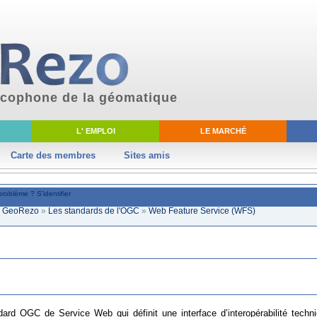
ancophone de la géomatique
L' EMPLOI
LE MARCHÉ
Carte des membres
Sites amis
problème ?
S'identifier
ki GeoRezo
»
Les standards de l'OGC
»
Web Feature Service (WFS)
rd OGC de Service Web qui définit une interface d’interopérabilité techni