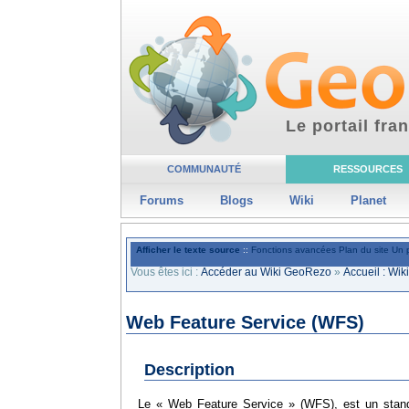
Le portail fr
COMMUNAUTÉ
RESSOURCES
Forums
Blogs
Wiki
Planet
Afficher le texte source
::
Fonctions avancées
Plan du site
Un 
Vous êtes ici :
Accéder au Wiki GeoRezo
»
Accueil : Wi
Web Feature Service (WFS)
Description
Le « Web Feature Service » (WFS), est un standa