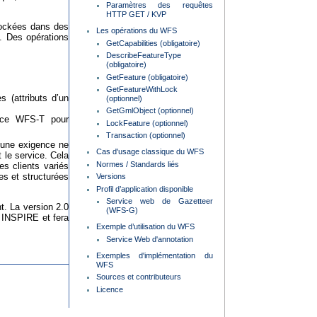
Paramètres des requêtes
HTTP GET / KVP
tockées dans des
Les opérations du WFS
 Des opérations
GetCapabilities (obligatoire)
DescribeFeatureType
(obligatoire)
GetFeature (obligatoire)
GetFeatureWithLock
 (attributs d’un
(optionnel)
GetGmlObject (optionnel)
vice WFS-T pour
LockFeature (optionnel)
Transaction (optionnel)
ucune exigence ne
Cas d'usage classique du WFS
 le service. Cela
Normes / Standards liés
es clients variés
es et structurées
Versions
Profil d’application disponible
Service web de Gazetteer
t. La version 2.0
(WFS-G)
r INSPIRE et fera
Exemple d’utilisation du WFS
Service Web d'annotation
Exemples d'implémentation du
WFS
Sources et contributeurs
Licence