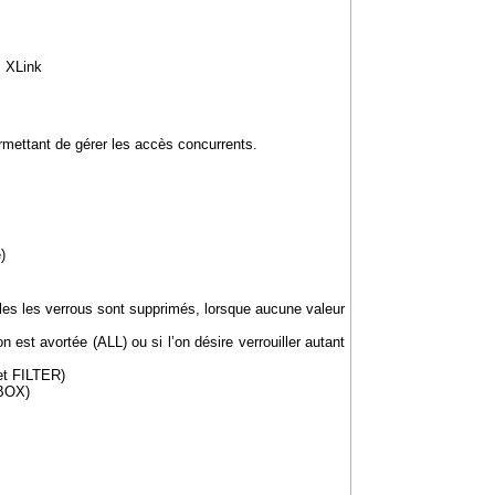
s XLink
ermettant de gérer les accès concurrents.
)
elles les verrous sont supprimés, lorsque aucune valeur
 est avortée (ALL) ou si l’on désire verrouiller autant
et FILTER)
BBOX)