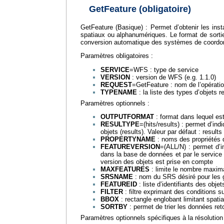
GetFeature (obligatoire)
GetFeature (Basique) : Permet d’obtenir les insta
spatiaux ou alphanumériques. Le format de sorti
conversion automatique des systèmes de coordonn
Paramètres obligatoires :
SERVICE
=WFS : type de service
VERSION
: version de WFS (e.g. 1.1.0)
REQUEST
=GetFeature : nom de l’opérati
TYPENAME
: la liste des types d’objets 
Paramètres optionnels :
OUTPUTFORMAT
: format dans lequel est
RESULTYPE
=(hits/results) : permet d’ind
objets (results). Valeur par défaut : results
PROPERTYNAME
: noms des propriétés q
FEATUREVERSION
=(ALL/N) : permet d’i
dans la base de données et par le service
version des objets est prise en compte
MAXFEATURES
: limite le nombre maximal
SRSNAME
: nom du SRS désiré pour les g
FEATUREID
: liste d’identifiants des ob
FILTER
: filtre exprimant des conditions
BBOX
: rectangle englobant limitant spa
SORTBY
: permet de trier les données ret
Paramètres optionnels spécifiques à la résolution