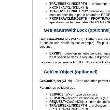
TRAVERSEXLINKDEPTH
: profondeur m
PROPTRAVXLINKDEPTH)
TRAVERSEXLINKEXPIRY
: durée en minu
mention spécifique par le paramètre P
PROPTRAVXLINKDEPTH / PROPTRAVX
spécifiées par le paramètre PROPERTY
GetFeatureWithLock (optionnel
GetFeatureWithLock
(WFS-T) : Cette opération 
à jour de ces dernières par exemple). En plus d
suivant :
EXPIRY
: durée en minutes pendant laquell
n’est spécifiée dans la requête, est propr
La valeur du paramètre REQUEST doit être GetF
GetGmlObject (optionnel)
GetGmlObject
(XLink) – Cette opération permet d
Paramètres obligatoires :
SERVICE
=WFS : type de service
VERSION
=version : version de WFS (e.g. 
REQUEST
=GetGmlObject : nom de l’opér
TRAVERSEXLINKDEPTH
: profondeur m
PROPTRAVXLINKDEPTH)