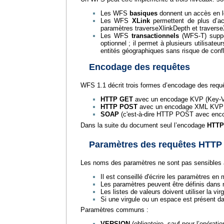
Les WFS
basiques
donnent un accès en le
Les WFS
XLink
permettent de plus d’acc
paramètres traverseXlinkDepth et travers
Les WFS
transactionnels
(WFS-T) suppor
optionnel ; il permet à plusieurs utilisate
entités géographiques sans risque de confl
Encodage des requêtes
WFS 1.1 décrit trois formes d’encodage des requê
HTTP GET
avec un encodage KVP (Key-Va
HTTP POST
avec un encodage XML KVP 
SOAP
(c'est-à-dire HTTP POST avec enco
Dans la suite du document seul l’encodage
HTTP
Paramètres des requêtes HTTP
Les noms des paramètres ne sont pas sensibles à
Il est conseillé d'écrire les paramètres en 
Les paramètres peuvent être définis dans n
Les listes de valeurs doivent utiliser la v
Si une virgule ou un espace est présent da
Paramètres communs :
VERSION
(obligatoire, sauf pour l’opérati