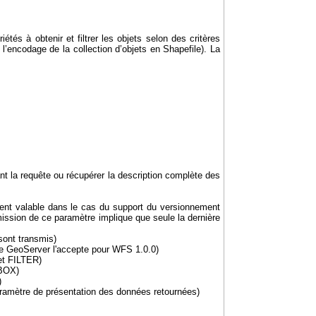
étés à obtenir et filtrer les objets selon des critères
’encodage de la collection d’objets en Shapefile). La
sant la requête ou récupérer la description complète des
ment valable dans le cas du support du versionnement
ission de ce paramètre implique que seule la dernière
 sont transmis)
ue GeoServer l'accepte pour WFS 1.0.0)
et FILTER)
BBOX)
)
paramètre de présentation des données retournées)