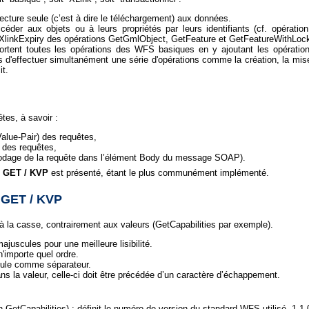
cture seule (c’est à dire le téléchargement) aux données.
éder aux objets ou à leurs propriétés par leurs identifiants (cf. opérati
eXlinkExpiry des opérations GetGmlObject, GetFeature et GetFeatureWithLock
tent toutes les opérations des WFS basiques en y ajoutant les opération
urs d'effectuer simultanément une série d'opérations comme la création, la mise 
it.
tes, à savoir :
lue-Pair) des requêtes,
des requêtes,
dage de la requête dans l’élément Body du message SOAP).
 GET / KVP
est présenté, étant le plus communément implémenté.
 GET / KVP
 la casse, contrairement aux valeurs (GetCapabilities par exemple).
majuscules pour une meilleure lisibilité.
'importe quel ordre.
irgule comme séparateur.
ns la valeur, celle-ci doit être précédée d’un caractère d’échappement.
on GetCapabilities) : définit le numéro de version du standard WFS utilisé, 1.1