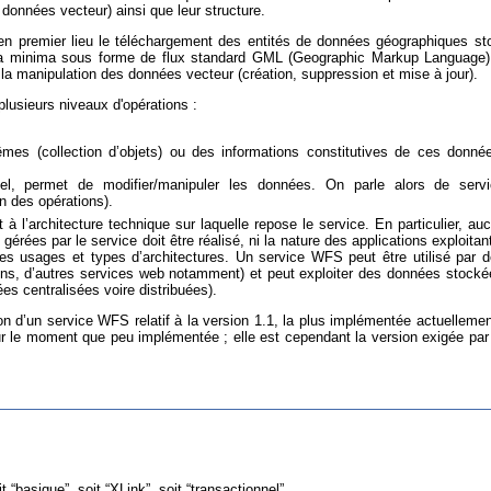
 données vecteur) ainsi que leur structure.
 en premier lieu le téléchargement des entités de données géographiques s
 minima sous forme de flux standard GML (Geographic Markup Language).
a manipulation des données vecteur (création, suppression et mise à jour).
 plusieurs niveaux d'opérations :
mes (collection d’objets) ou des informations constitutives de ces données
nel, permet de modifier/manipuler les données. On parle alors de ser
on des opérations).
 l’architecture technique sur laquelle repose le service. En particulier, a
rées par le service doit être réalisé, ni la nature des applications exploitant
es usages et types d’architectures. Un service WFS peut être utilisé par d
ations, d’autres services web notamment) et peut exploiter des données stocké
es centralisées voire distribuées).
n d’un service WFS relatif à la version 1.1, la plus implémentée actuellemen
r le moment que peu implémentée ; elle est cependant la version exigée pa
“basique”, soit “XLink”, soit “transactionnel”.