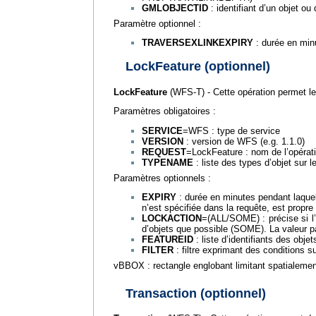
GMLOBJECTID
: identifiant d’un objet ou
Paramètre optionnel :
TRAVERSEXLINKEXPIRY
: durée en minu
LockFeature (optionnel)
LockFeature
(WFS-T) - Cette opération permet le 
Paramètres obligatoires :
SERVICE
=WFS : type de service
VERSION
: version de WFS (e.g. 1.1.0)
REQUEST
=LockFeature : nom de l’opérat
TYPENAME
: liste des types d’objet sur 
Paramètres optionnels :
EXPIRY
: durée en minutes pendant laquell
n’est spécifiée dans la requête, est propr
LOCKACTION
=(ALL/SOME) : précise si l’o
d’objets que possible (SOME). La valeur p
FEATUREID
: liste d’identifiants des ob
FILTER
: filtre exprimant des conditions
vBBOX : rectangle englobant limitant spatialem
Transaction (optionnel)