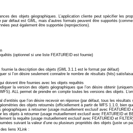
nces des objets géographiques. L’application cliente peut spécifier les propri
e par défaut est GML, mais d’autres formats peuvent être supportés (comme l
ées peut également être supportée (reprojections).
on
requêtés (optionnel si une liste FEATUREID est fournie)
 fournie la description des objets (GML 3.1.1 est le format par défaut)
iquer si l’on désire seulement connaitre le nombre de résultats (hits) satisfai
ui doivent être fournies avec les objets requêtés
ndiquer la version des objets géographiques que l’on désire obtenir (unique
 WFS). ALL permet de prendre en compte toutes les versions des objets. L’om
 d’entités que l’on désire recevoir en réponse (par défaut, tous les résultats
éométries des objets retournés (officiellement à partir de WFS 1.1.0, bien q
jets géographiques à retourner (usage mutuellement exclusif avec FEATUREID 
 sur les objets à retourner (usage mutuellement exclusif avec FEATUREID et 
tialement la requête (usage mutuellement exclusif avec FEATUREID et FILTER
ournées suivant la valeur d’une ou plusieurs propriétés des objets (juste un 
 des liens XLink :