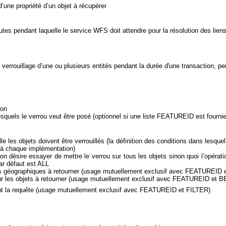
 d’une propriété d’un objet à récupérer
tes pendant laquelle le service WFS doit attendre pour la résolution des lien
verrouillage d’une ou plusieurs entités pendant la durée d'une transaction, p
ion
lesquels le verrou veut être posé (optionnel si une liste FEATUREID est fournie
e les objets doivent être verrouillés (la définition des conditions dans lesqu
e à chaque implémentation)
n désire essayer de mettre le verrou sur tous les objets sinon quoi l’opération
ar défaut est ALL
jets géographiques à retourner (usage mutuellement exclusif avec FEATUREID 
 sur les objets à retourner (usage mutuellement exclusif avec FEATUREID et 
ent la requête (usage mutuellement exclusif avec FEATUREID et FILTER)