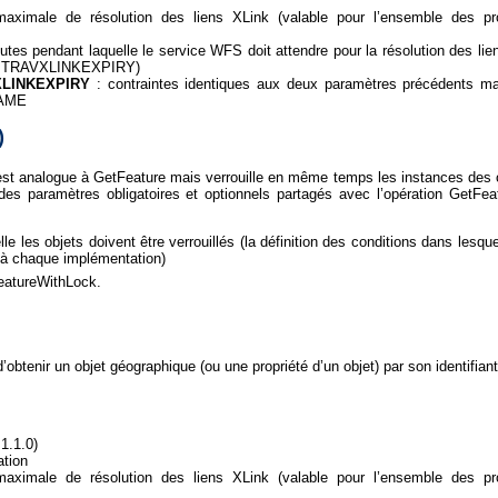
aximale de résolution des liens XLink (valable pour l’ensemble des pro
tes pendant laquelle le service WFS doit attendre pour la résolution des lie
ROPTRAVXLINKEXPIRY)
LINKEXPIRY
: contraintes identiques aux deux paramètres précédents mai
NAME
)
est analogue à GetFeature mais verrouille en même temps les instances des 
es paramètres obligatoires et optionnels partagés avec l’opération GetFea
e les objets doivent être verrouillés (la définition des conditions dans lesq
e à chaque implémentation)
eatureWithLock.
’obtenir un objet géographique (ou une propriété d’un objet) par son identifia
1.1.0)
ation
aximale de résolution des liens XLink (valable pour l’ensemble des pro