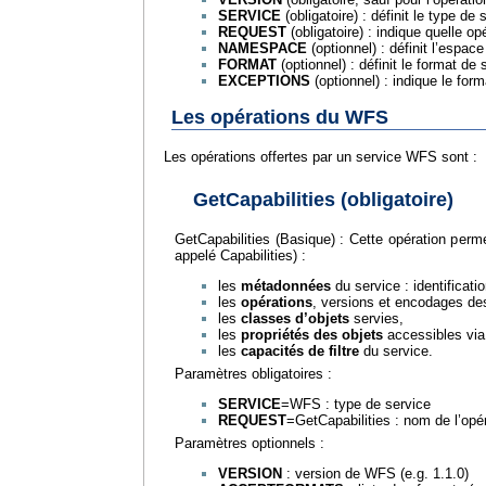
SERVICE
(obligatoire) : définit le type 
REQUEST
(obligatoire) : indique quelle o
NAMESPACE
(optionnel) : définit l’espa
FORMAT
(optionnel) : définit le format d
EXCEPTIONS
(optionnel) : indique le for
Les opérations du WFS
Les opérations offertes par un service WFS sont :
GetCapabilities (obligatoire)
GetCapabilities (Basique) : Cette opération per
appelé Capabilities) :
les
métadonnées
du service : identificatio
les
opérations
, versions et encodages des
les
classes d’objets
servies,
les
propriétés des objets
accessibles via
les
capacités de filtre
du service.
Paramètres obligatoires :
SERVICE
=WFS : type de service
REQUEST
=GetCapabilities : nom de l’opé
Paramètres optionnels :
VERSION
: version de WFS (e.g. 1.1.0)