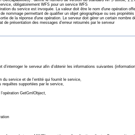
de service, obligatoirement WFS pour un service WFS
pération du service est invoquée. La valeur doit être le nom d'une opération offe
ce de nommage permettant de qualifier un objet géographique ou ses propriétés
e sortie de la réponse d'une opération. Le serveur doit gérer un certain nombre
mat de présentation des messages d’erreur retournés par le serveur
met d’interroger le serveur afin d’obtenir les informations suivantes (info
n du service et de l’entité qui fournit le service,
 requêtes supportées par le service,
 l’opération GetGmlObject,
ration