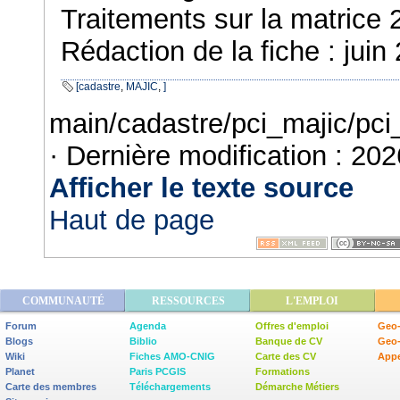
Traitements sur la matrice 
Rédaction de la fiche : juin
[cadastre
,
MAJIC
,
]
main/cadastre/pci_majic/pci
· Dernière modification :
202
Afficher le texte source
Haut de page
COMMUNAUTÉ
RESSOURCES
L'EMPLOI
Forum
Agenda
Offres d'emploi
Geo-
Blogs
Biblio
Banque de CV
Geo
Wiki
Fiches AMO-CNIG
Carte des CV
Appe
Planet
Paris PCGIS
Formations
Carte des membres
Téléchargements
Démarche Métiers