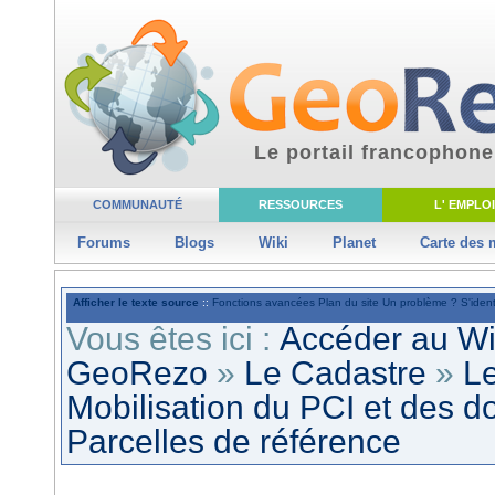
Le portail francophone
COMMUNAUTÉ
RESSOURCES
L' EMPLOI
Forums
Blogs
Wiki
Planet
Carte des
Afficher le texte source
::
Fonctions avancées
Plan du site
Un problème ?
S'ident
Vous êtes ici :
Accéder au W
GeoRezo
»
Le Cadastre
»
Le
Mobilisation du PCI et des d
Parcelles de référence