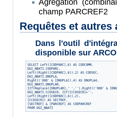
Agrégation (combina
champ PARCREF2
Requêtes et autres
Dans l'outil d'intég
disponible sur ARC
SELECT Left([CODPARC],6) AS CODCOMM, 

DGI_NBATI.CODPARC, 

Left((Right([CODPARC],6)),2) AS CODSEC, 

DGI_NBATI.DNUPLA, 

Right(('000' & [DNUPLA]),4) AS DNUPLA4, 

DGI_NBATI.DNUPLAR, 

IIf(Replace([DNUPLAR],' ',''),Right(('000' & [DNU
DGI_NBATI.CCOSECR, IIf([CCOSECR]='',

Left((Right([CODPARC],6)),2),

[CCOSECR]) AS SECTREF, 

[SECTREF] & [PARCREF] AS CODPARCREF

FROM DGI_NBATI