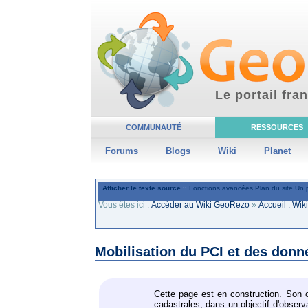
Le portail fr
COMMUNAUTÉ
RESSOURCES
Forums
Blogs
Wiki
Planet
Afficher le texte source
::
Fonctions avancées
Plan du site
Un 
Vous êtes ici :
Accéder au Wiki GeoRezo
»
Accueil : Wi
Mobilisation du PCI et des donn
Cette page est en construction. Son ob
cadastrales, dans un objectif d'observa