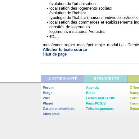
- évolution de l'urbanisation
- localisation des logements sociaux
- évolution de l'habitat
- typologie de l'habitat (maisons individuelles/coll
- localisation des commerces et établissements ind
- densités de logements
- logements insalubres /vétustes
- etc…
main/cadastre/pci_majic/pci_majic_modal.txt
· Derniè
Afficher le texte source
Haut de page
COMMUNAUTÉ
RESSOURCES
Forum
Agenda
Offre
Blogs
Biblio
Banq
Wiki
Fiches AMO-CNIG
Carte
Planet
Paris PCGIS
Form
Carte des membres
Téléchargements
Démar
Sites amis