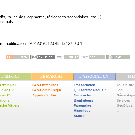
ectifs, tailles des logements, résidences secondaires, etc…)
ustriels
re modification :
2026/01/03 20:48
de
127.0.0.1
L'EMPLOI
LE MARCHÉ
L'ASSOCIATION
FIL
s d'emploi
Geo-Entreprises
L'association
Tout le site
ue de CV
Geo-Communiqué
Qui sommes-nous ?
Job
 des CV
Appels d'offres
Nous aider
Géomatiqu
ations
Bienfaiteurs
Services
che Métiers
Partenaires
GeoBlogs
Historique
...
Statuts