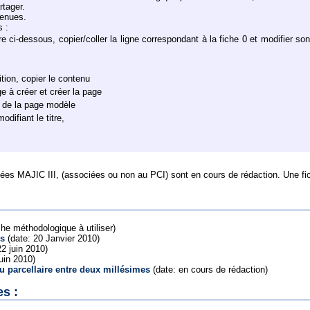
rtager.
venues.
s :
e ci-dessous, copier/coller la ligne correspondant à la fiche 0 et modifier so
tion, copier le contenu
ge à créer et créer la page
nu de la page modèle
odifiant le titre,
nées MAJIC III, (associées ou non au PCI) sont en cours de rédaction. Une fi
he méthodologique à utiliser)
es
(date: 20 Janvier 2010)
22 juin 2010)
juin 2010)
u parcellaire entre deux millésimes
(date: en cours de rédaction)
es :