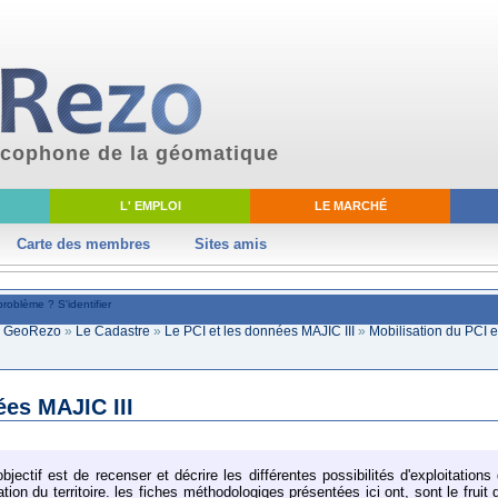
ancophone de la géomatique
L' EMPLOI
LE MARCHÉ
Carte des membres
Sites amis
problème ?
S'identifier
ki GeoRezo
»
Le Cadastre
»
Le PCI et les données MAJIC III
»
Mobilisation du PCI 
ées MAJIC III
jectif est de recenser et décrire les différentes possibilités d'exploitation
tion du territoire. les fiches méthodologiqes présentées ici ont, sont le fruit