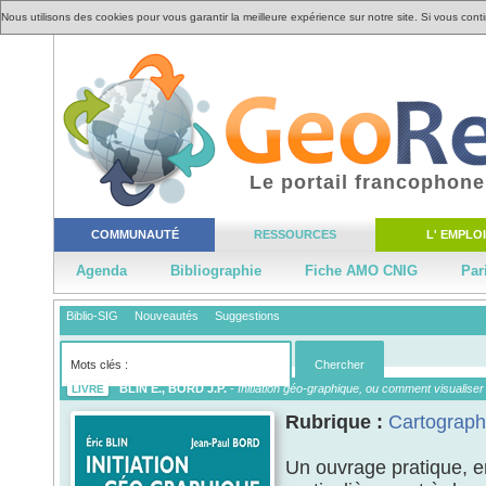
Nous utilisons des cookies pour vous garantir la meilleure expérience sur notre site. Si vous cont
Le portail francophone
COMMUNAUTÉ
RESSOURCES
L' EMPLOI
Agenda
Bibliographie
Fiche AMO CNIG
Par
Biblio-SIG
Nouveautés
Suggestions
BLIN E., BORD J.P.
-
Initiation géo-graphique, ou comment visualiser 
LIVRE
Rubrique :
Cartograph
Un ouvrage pratique, e