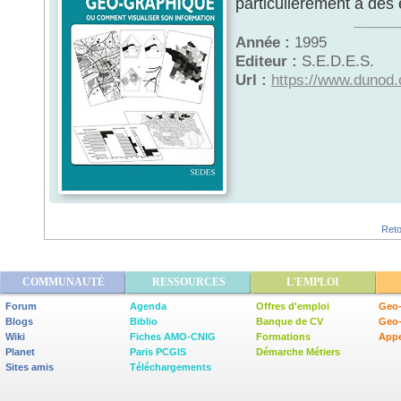
particulièrement à des 
Année :
1995
Editeur :
S.E.D.E.S.
Url :
https://www.dunod.c
Reto
COMMUNAUTÉ
RESSOURCES
L'EMPLOI
Forum
Agenda
Offres d'emploi
Geo-
Blogs
Biblio
Banque de CV
Geo
Wiki
Fiches AMO-CNIG
Formations
Appe
Planet
Paris PCGIS
Démarche Métiers
Sites amis
Téléchargements