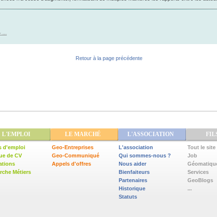
 ...
Retour à la page précédente
L'EMPLOI
LE MARCHÉ
L'ASSOCIATION
FIL
s d'emploi
Geo-Entreprises
L'association
Tout le site
ue de CV
Geo-Communiqué
Qui sommes-nous ?
Job
ations
Appels d'offres
Nous aider
Géomatiqu
che Métiers
Bienfaiteurs
Services
Partenaires
GeoBlogs
Historique
...
Statuts