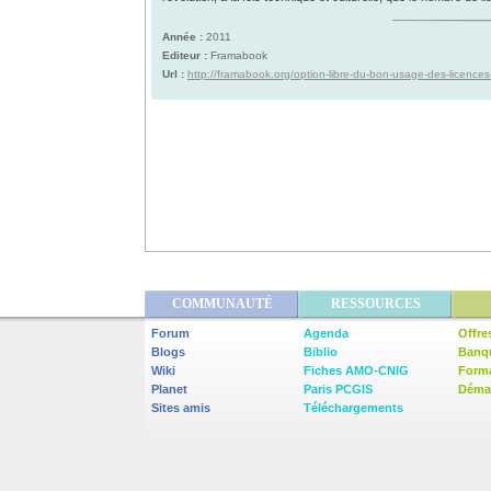
Année :
2011
Editeur :
Framabook
Url :
http://framabook.org/option-libre-du-bon-usage-des-licences-
COMMUNAUTÉ
RESSOURCES
Forum
Agenda
Offre
Blogs
Biblio
Banq
Wiki
Fiches AMO-CNIG
Form
Planet
Paris PCGIS
Démar
Sites amis
Téléchargements