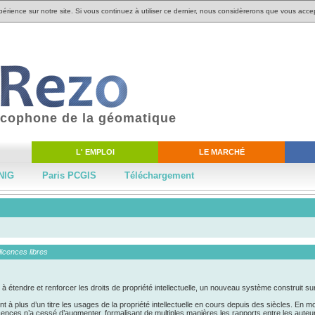
périence sur notre site. Si vous continuez à utiliser ce dernier, nous considèrerons que vous accep
ancophone de la géomatique
L' EMPLOI
LE MARCHÉ
NIG
Paris PCGIS
Téléchargement
icences libres
à étendre et renforcer les droits de propriété intellectuelle, un nouveau système construit su
nt à plus d’un titre les usages de la propriété intellectuelle en cours depuis des siècles. En m
licences n’a cessé d’augmenter, formalisant de multiples manières les rapports entre les auteurs