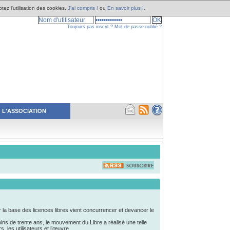
tez l'utilisation des cookies.
J'ai compris !
ou
En savoir plus !
.
Toujours pas inscrit ?
Mot de passe oublié ?
L'ASSOCIATION
r la base des licences libres vient concurrencer et devancer le
oins de trente ans, le mouvement du Libre a réalisé une telle
, les utilisateurs et l’œuvre.