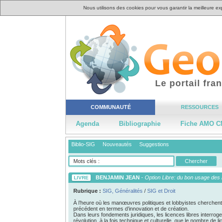
Nous utilisons des cookies pour vous garantir la meilleure ex
Le portail fr
COMMUNAUTÉ
RESSOURCES
Agenda
Bibliographie
Fiche AMO C
Biblio-SIG
Nouveautés
Suggestions
BENJAMIN JEAN
-
Option Libre: du bon usage des l
LIVRE
Rubrique :
SIG, Généralités
/
SIG et Droit
À l’heure où les manœuvres politiques et lobbyistes cherchent 
précédent en termes d’innovation et de création.
Dans leurs fondements juridiques, les licences libres interroge
révolution, à la fois technique et culturelle, que le nombre de 