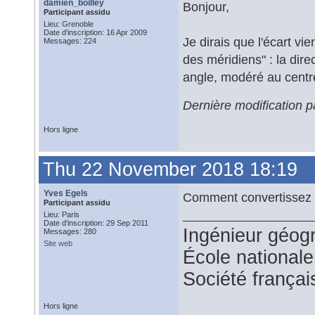
damien_boilley
Bonjour,
Participant assidu
Lieu: Grenoble
Date d'inscription: 16 Apr 2009
Je dirais que l'écart vi
Messages: 224
des méridiens" : la dire
angle, modéré au centr
Dernière modification 
Hors ligne
Thu 22 November 2018 18:19
Yves Egels
Comment convertissez 
Participant assidu
Lieu: Paris
Date d'inscription: 29 Sep 2011
Ingénieur géog
Messages: 280
Site web
École national
Société françai
Hors ligne