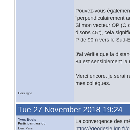
Pouvez-vous également m
"perpendiculairement au
Si mon vecteur OP (O or
disons 45°), cela signif
P de 90m vers le Sud-E
J'ai vérifié que la dis
84 est sensiblement la mê
Merci encore, je serai r
mes collègues.
Hors ligne
Tue 27 November 2018 19:24
Yves Egels
La convergence des méri
Participant assidu
https://geodesie.ign.fr/
Lieu: Paris