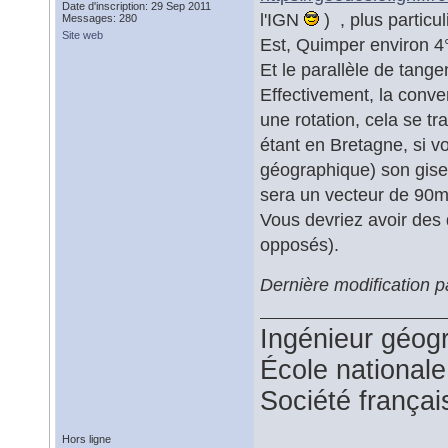
Date d'inscription: 29 Sep 2011
l'IGN
) , plus particu
Messages: 280
Site web
Est, Quimper environ 4°0
Et le parallèle de tang
Effectivement, la conver
une rotation, cela se tr
étant en Bretagne, si v
géographique) son gisem
sera un vecteur de 90m 
Vous devriez avoir des 
opposés).
Dernière modification 
Ingénieur géog
École national
Société françai
Hors ligne