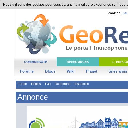
Nous utilisons des cookies pour vous garantir la meilleure expérience sur notre si
cookies.
J'ai
Le portail francophone
COMMUNAUTÉ
RESSOURCES
L' EMPLOI
Forums
Blogs
Wiki
Planet
Sites amis
Forum
Règles
Faq
Recherche
Inscription
Annonce