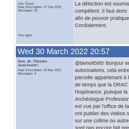
La détection est soumis
Lieu: Douai
Date d'inscription: 17 Feb 2020
compétent. Il faut donc 
Messages: 55
afin de pouvoir pratiqu
Cordialement,
Hors ligne
Wed 30 March 2022 20:57
fana_de_l'histoire
@benoit595! Bonjour en
Juste Inscrit !
autorisations, cela ent
Date d'inscription: 30 Mar 2022
Messages: 4
parcelle appartenant à l
de temps que la DRAC n
l'espérance, puisque la
Archéologue Professionn
est vue par l'office de
ont publier des vidéos 
sur une colline ou autre
sont pas encore fait pr