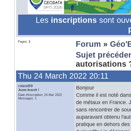
Les
inscriptions
sont ouv
Pages:
1
Forum
»
Géo'
Sujet précéde
autorisations
Thu 24 March 2022 20:11
roland59
Bonjour
Juste Inscrit !
Comme il est noté dans 
Date d'inscription: 24 Mar 2022
Messages: 1
de métaux en France. Je
sans rencontrer de souci
auparavant obtenu l'auto
pratique en dehors des 