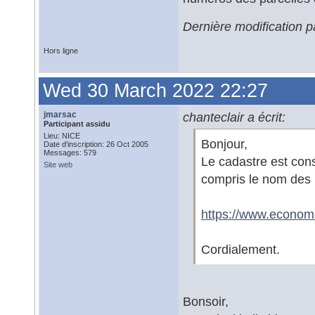
Dernière modification 
Hors ligne
Wed 30 March 2022 22:27
jmarsac
chanteclair a écrit:
Participant assidu
Lieu: NICE
Bonjour,
Date d'inscription: 26 Oct 2005
Messages: 579
Le cadastre est cons
Site web
compris le nom des p
https://www.economi
Cordialement.
Bonsoir,