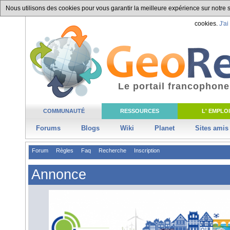
Nous utilisons des cookies pour vous garantir la meilleure expérience sur notre si
cookies.
J'ai
Le portail francophone
COMMUNAUTÉ
RESSOURCES
L' EMPLOI
Forums
Blogs
Wiki
Planet
Sites amis
Forum
Règles
Faq
Recherche
Inscription
Annonce