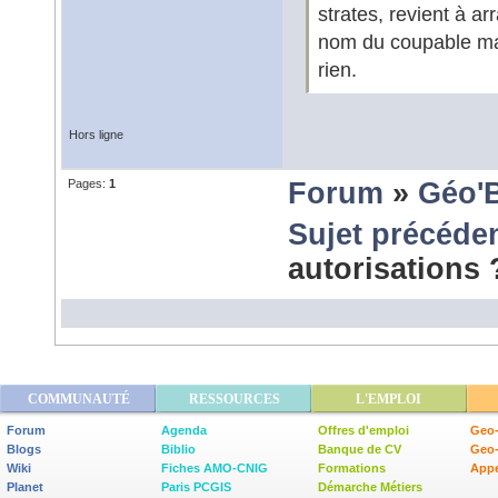
strates, revient à a
nom du coupable mai
rien.
Hors ligne
Pages:
1
Forum
»
Géo'
Sujet précéde
autorisations
COMMUNAUTÉ
RESSOURCES
L'EMPLOI
Forum
Agenda
Offres d'emploi
Geo-
Blogs
Biblio
Banque de CV
Geo
Wiki
Fiches AMO-CNIG
Formations
Appe
Planet
Paris PCGIS
Démarche Métiers