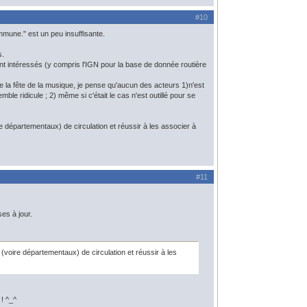
#10
commune." est un peu insuffisante.
s.
seront intéressés (y compris l'IGN pour la base de donnée routière
 de la fête de la musique, je pense qu'aucun des acteurs 1)n'est
ble ridicule ; 2) même si c'était le cas n'est outillé pour se
e départementaux) de circulation et réussir à les associer à
#11
es à jour.
(voire départementaux) de circulation et réussir à les
 ! ^_^