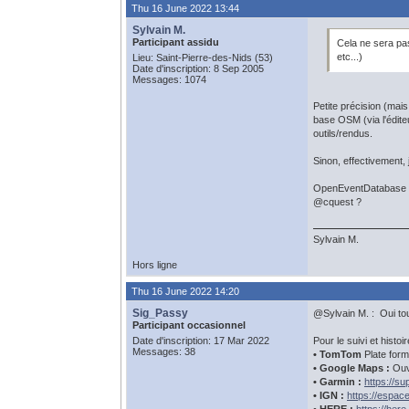
Thu 16 June 2022 13:44
Sylvain M.
Participant assidu
Cela ne sera pas
etc...)
Lieu: Saint-Pierre-des-Nids (53)
Date d'inscription: 8 Sep 2005
Messages: 1074
Petite précision (mai
base OSM (via l'éditeu
outils/rendus.
Sinon, effectivement, 
OpenEventDatabase a (a
@cquest ?
Sylvain M.
Hors ligne
Thu 16 June 2022 14:20
Sig_Passy
@Sylvain M. : Oui tout
Participant occasionnel
Date d'inscription: 17 Mar 2022
Pour le suivi et histo
Messages: 38
• TomTom
Plate for
• Google Maps :
Ouvr
• Garmin :
https://s
• IGN :
https://espacec