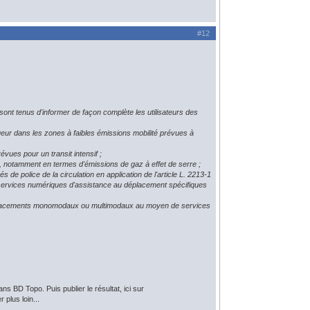
#12
ont tenus d'informer de façon complète les utilisateurs des
gueur dans les zones à faibles émissions mobilité prévues à
évues pour un transit intensif ;
l, notamment en termes d'émissions de gaz à effet de serre ;
s de police de la circulation en application de l'article L. 2213-1
s services numériques d'assistance au déplacement spécifiques
s déplacements monomodaux ou multimodaux au moyen de services
ans BD Topo. Puis publier le résultat, ici sur
 plus loin...