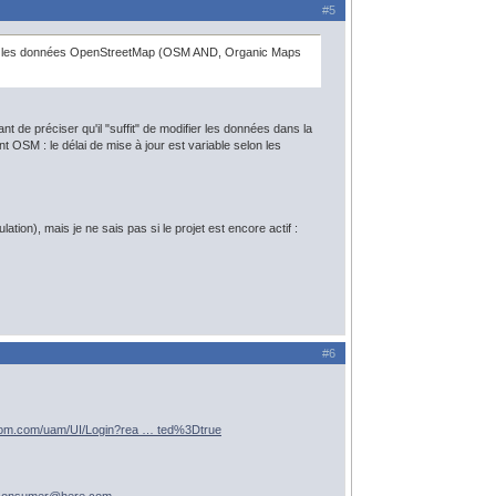
#5
ilisant les données OpenStreetMap (OSM AND, Organic Maps
 de préciser qu'il "suffit" de modifier les données dans la
nt OSM : le délai de mise à jour est variable selon les
ion), mais je ne sais pas si le projet est encore actif :
#6
tom.com/uam/UI/Login?rea … ted%3Dtrue