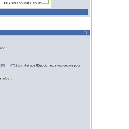
#1
mune.
e/201 … 07291.html
et que l'Etat dit mettre tout oeuvre pour
s infos :