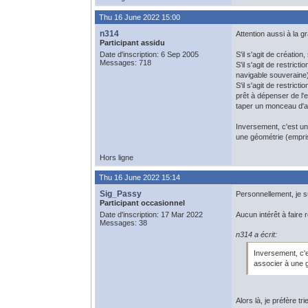
Thu 16 June 2022 15:00
n314
Attention aussi à la g
Participant assidu
Date d'inscription: 6 Sep 2005
S'il s'agit de créatio
Messages: 718
S'il s'agit de restric
navigable souveraine)
S'il s'agit de restric
prêt à dépenser de l'e
taper un monceau d'ar
Inversement, c'est un
une géométrie (empri
Hors ligne
Thu 16 June 2022 15:14
Sig_Passy
Personnellement, je s
Participant occasionnel
Date d'inscription: 17 Mar 2022
Aucun intérêt à faire
Messages: 38
n314 a écrit:
Inversement, c'e
associer à une 
Alors là, je préfère t