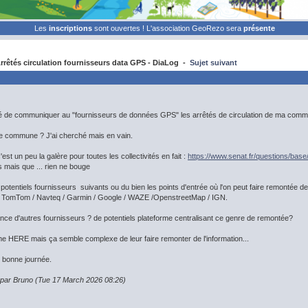
Les
inscriptions
sont ouvertes ! L'association GeoRezo sera
présente
rêtés circulation fournisseurs data GPS - DiaLog -
Sujet suivant
gé de communiquer au "fournisseurs de données GPS" les arrêtés de circulation de ma com
me commune ? J'ai cherché mais en vain.
'est un peu la galère pour toutes les collectivités en fait :
https://www.senat.fr/questions/bas
s mais que ... rien ne bouge
potentiels fournisseurs suivants ou du bien les points d'entrée où l'on peut faire remontée de
 / TomTom / Navteq / Garmin / Google / WAZE /OpenstreetMap / IGN.
ce d'autres fournisseurs ? de potentiels plateforme centralisant ce genre de remontée?
orme HERE mais ça semble complexe de leur faire remonter de l'information...
t bonne journée.
n par Bruno (Tue 17 March 2026 08:26)