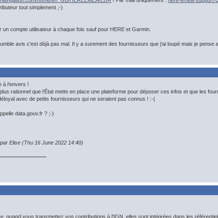
re.navigation.com/home/en_GB/HEREEMEA/EUR
/ Par mail uniquement :
here-emea-support
ibuteur tout simplement ;-)
er un compte utilisateur à chaque fois sauf pour HERE et Garmin.
humble avis c'est déjà pas mal. Il y a surement des fournisseurs que j'ai loupé mais je pense 
 à l'envers !
plus rationnel que l’État mette en place une plateforme pour déposer ces infos et que les fou
déloyal avec de petits fournisseurs qui ne seraient pas connus ! :-(
ppelle data.gouv.fr ? ;-)
 par Elise (Thu 16 June 2022 14:40)
e, quand vous transmettez vos contributions à l'IGN, elles sont intégrées dans les référent