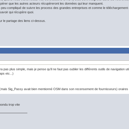
spérer que les autres acteurs récupèreront les données qui leur manquent.
n peu compliqué de suivre les process des grandes entreprises et comme le téléchargement 
avoir qui récupère quoi.
ur le partage des liens ci-dessus.
a pas plus simple, mais je pense qu'il ne faut pas oublier les différents outils de navigatio
ps etc...)
n (mais Sig_Passy avait bien mentionné OSM dans son recensement de fournisseurs) oraires d
épondu trop vite