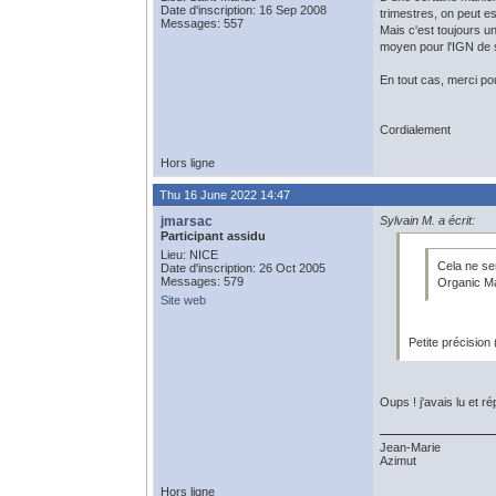
Date d'inscription: 16 Sep 2008
trimestres, on peut e
Messages: 557
Mais c'est toujours u
moyen pour l'IGN de s
En tout cas, merci po
Cordialement
Hors ligne
Thu 16 June 2022 14:47
jmarsac
Sylvain M. a écrit:
Participant assidu
Lieu: NICE
Cela ne ser
Date d'inscription: 26 Oct 2005
Messages: 579
Organic Ma
Site web
Petite précisio
Oups ! j'avais lu et r
Jean-Marie
Azimut
Hors ligne