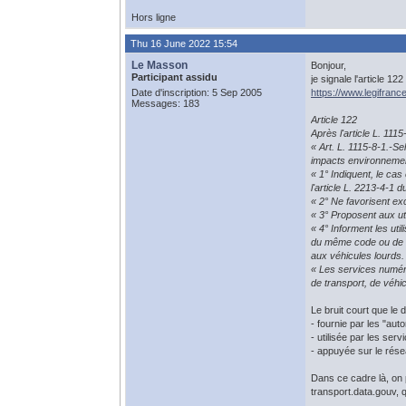
Hors ligne
Thu 16 June 2022 15:54
Le Masson
Bonjour,
Participant assidu
je signale l'article 1
Date d'inscription: 5 Sep 2005
https://www.legifranc
Messages: 183
Article 122
Après l'article L. 1115
« Art. L. 1115-8-1.-S
impacts environnement
« 1° Indiquent, le ca
l'article L. 2213-4-1 d
« 2° Ne favorisent exc
« 3° Proposent aux ut
« 4° Informent les util
du même code ou de l'
aux véhicules lourds.
« Les services numér
de transport, de véhi
Le bruit court que le d
- fournie par les "auto
- utilisée par les se
- appuyée sur le rése
Dans ce cadre là, on p
transport.data.gouv, qu