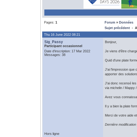
Pages:
1
Forum
»
Données
Sujet précédent
- Ar
Thu 16 June 2022 08:21
Sig_Passy
Bonjour,
Participant occasionnel
Date d'inscription: 17 Mar 2022
Je viens d'être char
Messages: 38
Quid d'une plate for
J'ai l'impression que c
apporter des solution
J'ai donc recensé les 
via michelin / Mappy
Avez vous connaissan
Il y a bien la plate f
Merci de votre aide e
Dernière modificatio
Hors ligne