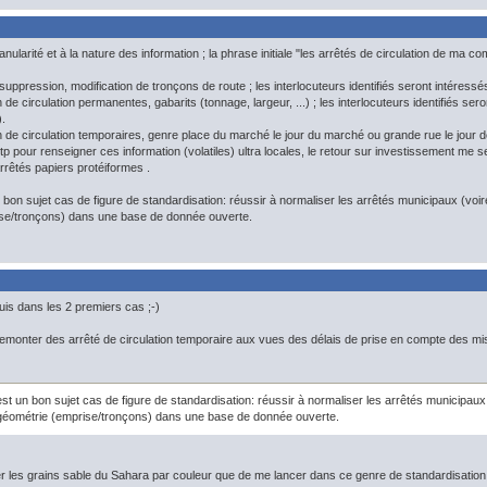
ranularité et à la nature des information ; la phrase initiale "les arrêtés de circulation de ma 
n, suppression, modification de tronçons de route ; les interlocuteurs identifiés seront intéressé
tion de circulation permanentes, gabarits (tonnage, largeur, ...) ; les interlocuteurs identifiés 
.
tion de circulation temporaires, genre place du marché le jour du marché ou grande rue le jour
tp pour renseigner ces information (volatiles) ultra locales, le retour sur investissement me sem
rêtés papiers protéiformes .
 bon sujet cas de figure de standardisation: réussir à normaliser les arrêtés municipaux (voir
se/tronçons) dans une base de donnée ouverte.
uis dans les 2 premiers cas ;-)
 remonter des arrêté de circulation temporaire aux vues des délais de prise en compte des mis
st un bon sujet cas de figure de standardisation: réussir à normaliser les arrêtés municipaux 
géométrie (emprise/tronçons) dans une base de donnée ouverte.
rier les grains sable du Sahara par couleur que de me lancer dans ce genre de standardisation