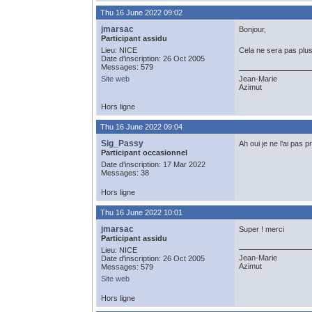
Thu 16 June 2022 09:02
jmarsac
Bonjour,
Participant assidu
Lieu: NICE
Cela ne sera pas plus
Date d'inscription: 26 Oct 2005
Messages: 579
Site web
Jean-Marie
Azimut
Hors ligne
Thu 16 June 2022 09:04
Sig_Passy
Ah oui je ne l'ai pas 
Participant occasionnel
Date d'inscription: 17 Mar 2022
Messages: 38
Hors ligne
Thu 16 June 2022 10:01
jmarsac
Super ! merci
Participant assidu
Lieu: NICE
Jean-Marie
Date d'inscription: 26 Oct 2005
Azimut
Messages: 579
Site web
Hors ligne