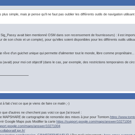
 plus simple, mais je pense qu'il ne faut pas oublier les différents outils de navigation ut
s Sig_Passy avait bien mentionné OSM dans son recensement de fournisseurs) : il est important
r de son choix et un compte), pour qu'elles soient disponibles pour les différents outils utilisa
je rêve d'un guichet unique qui permette d'alimenter tout le monde, libre comme propriétaire...
vait) pour moi cet objectif (dans le cas, par exemple, des restrictions temporaires de circulat
 à fait c'est ce que je viens de faire ce matin ;-)
ire que d'autres ne cherchent pas voici ce que j'ai trouvé :
me MAPSHARE de cartographie de remontée des mises à jour pour Tomtom.
https://www.tom
ir Google Maps puis Modifier la carte
https://support.google.com/maps/answer/10271004
upport.google.com/maps/answer/10271004
ollaboratif.ign.fr/