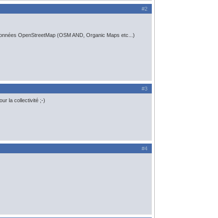
#2
t les données OpenStreetMap (OSM AND, Organic Maps etc...)
#3
 la collectivité ;-)
#4