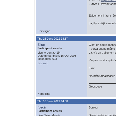
• HERE :
https://he
• OSM :
Devenir contr
Evidement il faut cré
Là, il y a déjà à mon 
Hors ligne
Thu 16 June 2022 14:37
Elise
C'est un peu le monde
Participant assidu
Il serait quand même 
Lieu: Argentat (19)
Là, y'a un traitement 
Date d'inscription: 16 Oct 2005
Messages: 623
Y'a pas un site qui s'a
Site web
Elise
Dernière modification
Géoscope
Hors ligne
Thu 16 June 2022 14:38
fbecir
Bonjour
Participant assidu
Lieu: Saint-Mandé
D'une certaine manièr