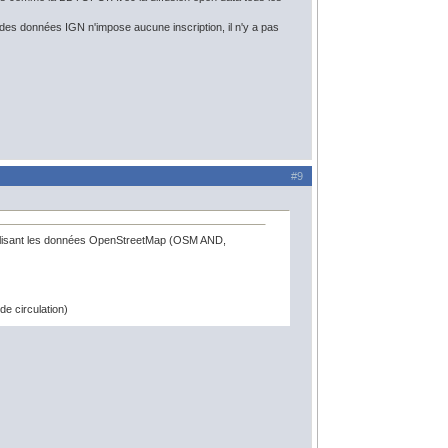
des données IGN n'impose aucune inscription, il n'y a pas
#9
n utilisant les données OpenStreetMap (OSM AND,
e circulation)