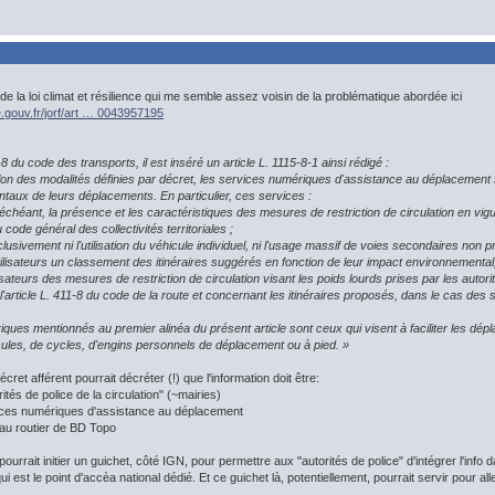
22 de la loi climat et résilience qui me semble assez voisin de la problématique abordée ici
e.gouv.fr/jorf/art … 0043957195
-8 du code des transports, il est inséré un article L. 1115-8-1 ainsi rédigé :
elon des modalités définies par décret, les services numériques d'assistance au déplacement s
aux de leurs déplacements. En particulier, ces services :
s échéant, la présence et les caractéristiques des mesures de restriction de circulation en vi
u code général des collectivités territoriales ;
lusivement ni l'utilisation du véhicule individuel, ni l'usage massif de voies secondaires non pr
ilisateurs un classement des itinéraires suggérés en fonction de leur impact environnementa
isateurs des mesures de restriction de circulation visant les poids lourds prises par les autorité
article L. 411-8 du code de la route et concernant les itinéraires proposés, dans le cas de
iques mentionnés au premier alinéa du présent article sont ceux qui visent à faciliter le
cules, de cycles, d'engins personnels de déplacement ou à pied. »
écret afférent pourrait décréter (!) que l'information doit être:
rités de police de la circulation" (~mairies)
rvices numériques d'assistance au déplacement
au routier de BD Topo
ourrait initier un guichet, côté IGN, pour permettre aux "autorités de police" d'intégrer l'info d
i est le point d'accèa national dédié. Et ce guichet là, potentiellement, pourrait servir pour aller