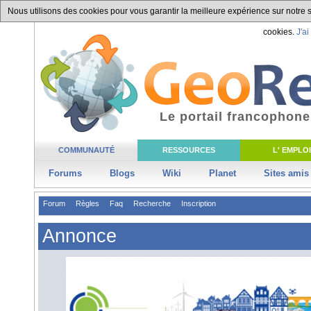
Nous utilisons des cookies pour vous garantir la meilleure expérience sur notre si
cookies.
J'ai
Le portail francophone
COMMUNAUTÉ
RESSOURCES
L' EMPLOI
Forums
Blogs
Wiki
Planet
Sites amis
Forum
Règles
Faq
Recherche
Inscription
Annonce