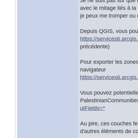
Je ne suis pas sûr que 
avec le mitage liés à la
je peux me tromper ou 
Depuis QGIS, vous pouv
https://services6.arcgi
précédente)
Pour exporter les zone
navigateur
https://services6.arcg
Vous pouvez potentiell
PalestinianCommuniti
utFields=*
Au pire, ces couches fe
d'autres éléments de co