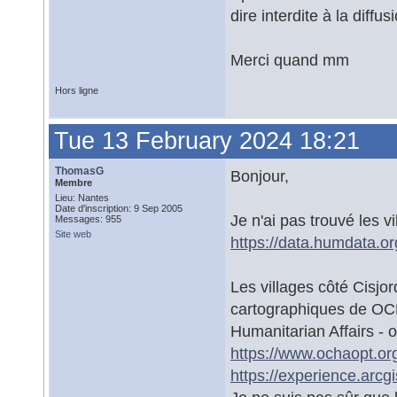
dire interdite à la diffusi
Merci quand mm
Hors ligne
Tue 13 February 2024 18:21
ThomasG
Bonjour,
Membre
Lieu: Nantes
Date d'inscription: 9 Sep 2005
Je n'ai pas trouvé les v
Messages: 955
Site web
https://data.humdata.or
Les villages côté Cisjo
cartographiques de OCH
Humanitarian Affairs - o
https://www.ochaopt.or
https://experience.arc