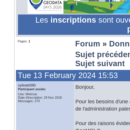
Les
inscriptions
sont ouv
Pages:
1
Forum
»
Donn
Sujet précéde
Sujet suivant
Tue 13 February 2024 15:53
sylvainSIG
Bonjour,
Participant assidu
Lieu: Moissac
Date d'inscription: 29 Nov 2018
Pour les besoins d'une 
Messages: 270
de l'administration pale
Pour des raisons éviden