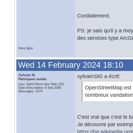
Cordialement,
PS: je sais qu'il y a m
des services type ArcGI
Hors ligne
Wed 14 February 2024 18:10
Sylvain M.
sylvainSIG a écrit:
Participant assidu
Lieu: Saint-Pierre-des-Nids (53)
OpenStreetMap est inc
Date d'inscription: 8 Sep 2005
Messages: 1074
nombreux vandalis
C'est vrai que c'est le
Je découvre par exempl
https://he.wikipedi