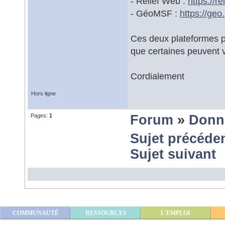
- Relief Web :
https://
- GéoMSF :
https://g
Ces deux plateformes pu
que certaines peuvent v
Cordialement
Hors ligne
Pages:
1
Forum
»
Donn
Sujet précéde
Sujet suivant
COMMUNAUTÉ
RESSOURCES
L'EMPLOI