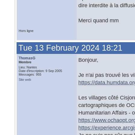
dire interdite à la diffusi
Merci quand mm
Hors ligne
Tue 13 February 2024 18:21
ThomasG
Bonjour,
Membre
Lieu: Nantes
Date d'inscription: 9 Sep 2005
Je n'ai pas trouvé les v
Messages: 955
Site web
https://data.humdata.or
Les villages côté Cisjo
cartographiques de OCH
Humanitarian Affairs - o
https://www.ochaopt.or
https://experience.arc