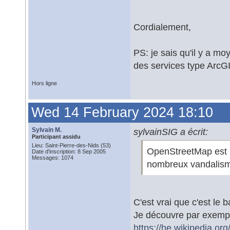
Cordialement,
PS: je sais qu'il y a m
des services type ArcGI
Hors ligne
Wed 14 February 2024 18:10
Sylvain M.
sylvainSIG a écrit:
Participant assidu
Lieu: Saint-Pierre-des-Nids (53)
OpenStreetMap est inc
Date d'inscription: 8 Sep 2005
Messages: 1074
nombreux vandalis
C'est vrai que c'est le
Je découvre par exempl
https://he.wikipedi