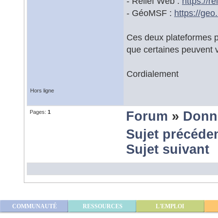
- Relief Web :
https://
- GéoMSF :
https://g
Ces deux plateformes pu
que certaines peuvent v
Cordialement
Hors ligne
Pages:
1
Forum
»
Donn
Sujet précéde
Sujet suivant
COMMUNAUTÉ
RESSOURCES
L'EMPLOI