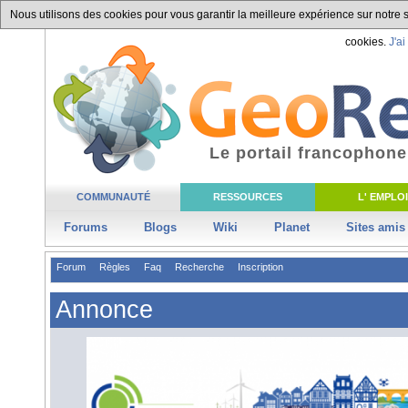
Nous utilisons des cookies pour vous garantir la meilleure expérience sur notre si
cookies.
J'ai
Le portail francophone
COMMUNAUTÉ
RESSOURCES
L' EMPLOI
Forums
Blogs
Wiki
Planet
Sites amis
Forum
Règles
Faq
Recherche
Inscription
Annonce