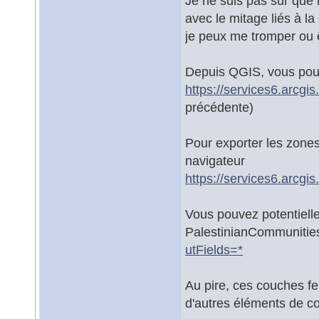
Je ne suis pas sûr que 
avec le mitage liés à la
je peux me tromper ou 
Depuis QGIS, vous pouv
https://services6.arcgi
précédente)
Pour exporter les zone
navigateur
https://services6.arcg
Vous pouvez potentiell
PalestinianCommuniti
utFields=*
Au pire, ces couches fe
d'autres éléments de co