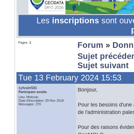
Les
inscriptions
sont ouv
Pages:
1
Forum
»
Donn
Sujet précéde
Sujet suivant
Tue 13 February 2024 15:53
sylvainSIG
Bonjour,
Participant assidu
Lieu: Moissac
Date d'inscription: 29 Nov 2018
Pour les besoins d'une 
Messages: 270
de l'administration pale
Pour des raisons éviden