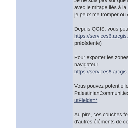
Je ne suis pas sûr que 
avec le mitage liés à la
je peux me tromper ou 
Depuis QGIS, vous pouv
https://services6.arcgi
précédente)
Pour exporter les zone
navigateur
https://services6.arcg
Vous pouvez potentiell
PalestinianCommuniti
utFields=*
Au pire, ces couches fe
d'autres éléments de co