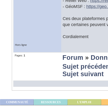
- Relief Web :
https://
- GéoMSF :
https://g
Ces deux plateformes pu
que certaines peuvent v
Cordialement
Hors ligne
Pages:
1
Forum
»
Donn
Sujet précéde
Sujet suivant
COMMUNAUTÉ
RESSOURCES
L'EMPLOI