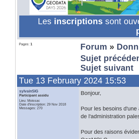
Les
inscriptions
sont ouv
Pages:
1
Forum
»
Donn
Sujet précéde
Sujet suivant
Tue 13 February 2024 15:53
sylvainSIG
Bonjour,
Participant assidu
Lieu: Moissac
Date d'inscription: 29 Nov 2018
Pour les besoins d'une 
Messages: 270
de l'administration pale
Pour des raisons éviden