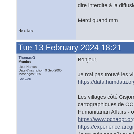
dire interdite à la diffusi
Merci quand mm
Hors ligne
Tue 13 February 2024 18:21
ThomasG
Bonjour,
Membre
Lieu: Nantes
Date d'inscription: 9 Sep 2005
Je n'ai pas trouvé les v
Messages: 955
Site web
https://data.humdata.or
Les villages côté Cisjo
cartographiques de OCH
Humanitarian Affairs - o
https://www.ochaopt.or
https://experience.arc