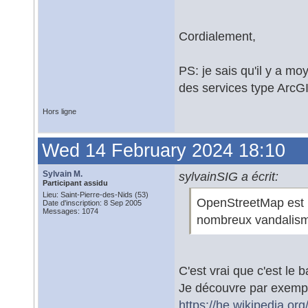
Cordialement,
PS: je sais qu'il y a m
des services type ArcGI
Hors ligne
Wed 14 February 2024 18:10
Sylvain M.
sylvainSIG a écrit:
Participant assidu
Lieu: Saint-Pierre-des-Nids (53)
OpenStreetMap est inc
Date d'inscription: 8 Sep 2005
Messages: 1074
nombreux vandalis
C'est vrai que c'est le
Je découvre par exempl
https://he.wikipedi