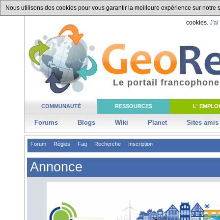
Nous utilisons des cookies pour vous garantir la meilleure expérience sur notre si
cookies.
J'ai
Le portail francophone
COMMUNAUTÉ
RESSOURCES
L' EMPLOI
Forums
Blogs
Wiki
Planet
Sites amis
Forum
Règles
Faq
Recherche
Inscription
Annonce