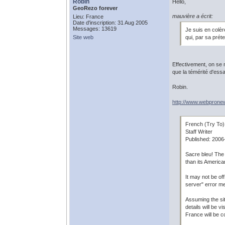
Robin
Hello,
GeoRezo forever
mauvière a écrit:
Lieu: France
Date d'inscription: 31 Aug 2005
Messages: 13619
Je suis en colèr
Site web
qui, par sa prét
Effectivement, on se 
que la témérité d'essa
Robin.
http://www.webprone
French (Try To)
Staff Writer
Published: 2006
Sacre bleu! The
than its America
It may not be off
server" error me
Assuming the sit
details will be 
France will be c