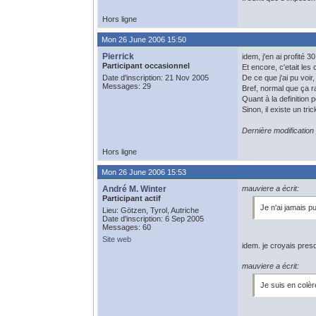
Hors ligne
Mon 26 June 2006 15:50
Pierrick
idem, j'en ai profité 
Participant occasionnel
Et encore, c'etait les
Date d'inscription: 21 Nov 2005
De ce que j'ai pu voir,
Messages: 29
Bref, normal que ça r
Quant à la definition
Sinon, il existe un tr
Dernière modification
Hors ligne
Mon 26 June 2006 15:53
André M. Winter
mauviere a écrit:
Participant actif
Je n'ai jamais p
Lieu: Götzen, Tyrol, Autriche
Date d'inscription: 6 Sep 2005
Messages: 60
Site web
idem. je croyais pres
mauviere a écrit:
Je suis en colèr