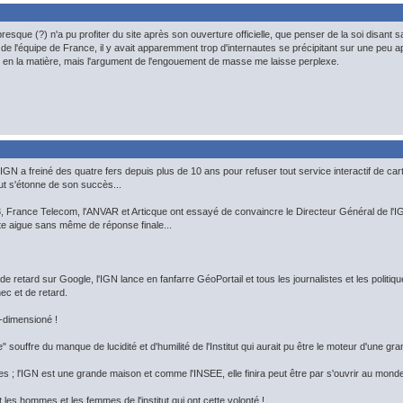
sque (?) n'a pu profiter du site après son ouverture officielle, que penser de la soi disant s
e l'équipe de France, il y avait apparemment trop d'internautes se précipitant sur une peu a
 en la matière, mais l'argument de l'engouement de masse me laisse perplexe.
GN a freiné des quatre fers depuis plus de 10 ans pour refuser tout service interactif de carto
tut s'étonne de son succès...
 France Telecom, l'ANVAR et Articque ont essayé de convaincre le Directeur Général de l'IGN d'
te aigue sans même de réponse finale...
 retard sur Google, l'IGN lance en fanfarre GéoPortail et tous les journalistes et les politiqu
ec et de retard.
s-dimensioné !
ie" souffre du manque de lucidité et d'humilité de l'Institut qui aurait pu être le moteur d'une g
s ; l'IGN est une grande maison et comme l'INSEE, elle finira peut être par s'ouvrir au monde, 
nt les hommes et les femmes de l'institut qui ont cette volonté !