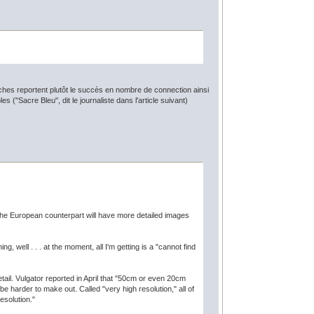
ches reportent plutôt le succès en nombre de connection ainsi
 ("Sacre Bleu", dit le journaliste dans l'article suivant)
The European counterpart will have more detailed images
g, well . . . at the moment, all I'm getting is a "cannot find
tail. Vulgator reported in April that "50cm or even 20cm
be harder to make out. Called "very high resolution," all of
esolution."