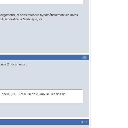
échargement), et sans attendre hypothétiquement les dates
l Général de la Martinique, ici:
#69
 bonus 2 documents :
 Echelle (GRE) et du scan 25 aux seules fins de
#70