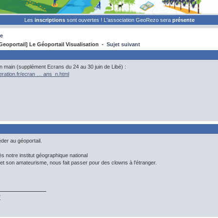
Les
inscriptions
sont ouvertes ! L'association GeoRezo sera
présente
e
eoportail] Le Géoportail Visualisation -
Sujet suivant
n main (supplément Ecrans du 24 au 30 juin de Libé) :
beration.fr/ecran … ans_n.html
éder au géoportail.
s notre institut géographique national
n et son amateurisme, nous fait passer pour des clowns à l'étranger.
7