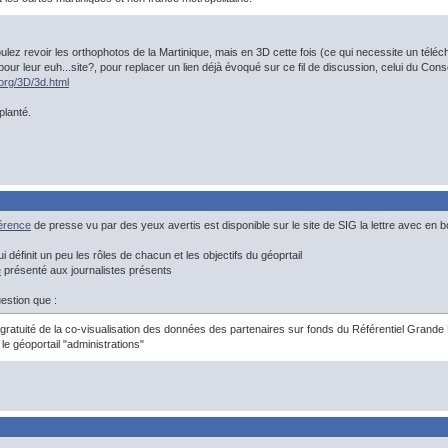
voulez revoir les orthophotos de la Martinique, mais en 3D cette fois (ce qui necessite un tél
ur leur euh...site?, pour replacer un lien déjà évoqué sur ce fil de discussion, celui du Consei
org/3D/3d.html
planté.
érence
de presse vu par des yeux avertis est disponible sur le site de SIG la lettre avec en
i définit un peu les rôles de chacun et les objectifs du géoprtail
e
présenté aux journalistes présents
estion que :
gratuité de la co-visualisation des données des partenaires sur fonds du Référentiel Grande
 le géoportail "administrations"