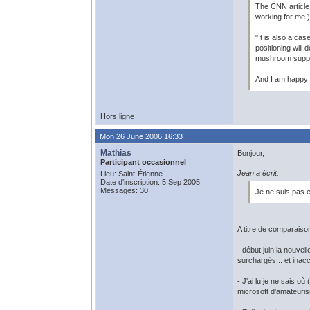
The CNN article 
working for me.)
"It is also a ca
positioning will
mushroom supply
And I am happy 
Hors ligne
Mon 26 June 2006 16:33
Mathias
Bonjour,
Participant occasionnel
Jean a écrit:
Lieu: Saint-Étienne
Date d'inscription: 5 Sep 2005
Messages: 30
Je ne suis pas 
A titre de comparaison
- début juin la nouvel
surchargés... et inacc
- J'ai lu je ne sais o
microsoft d'amateuri