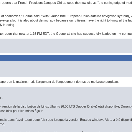
reports that French President Jacques Chirac sees the new site as "the cutting edge of modern 
se of economics," Chirac said. "With Galileo (the European Union satellite navigation system), w
 develop a lot. It is also about democracy because our citizens have the right to know all the 
 is doing.
to report that now, at 1:15 PM EDT, the Geoportal site has successfully loaded on my comput
expert en la matière, mais l'argument de l'engouement de masse me laisse perplexe.
 :
le version de la distribution de Linux Ubuntu (6.06 LTS Dapper Drake) était disponible. Durant
essibles pour les mises à jour.
ù (mais sans l'avoir testé cette fois) que lorsque la version Beta de windows Vista a été disp
sme.