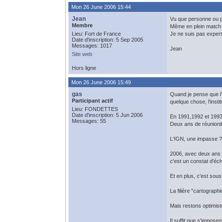
Mon 26 June 2006 15:44
Jean
Vu que personne ou pre
Membre
Même en plein match d
Lieu: Fort de France
Je ne suis pas expert
Date d'inscription: 5 Sep 2005
Messages: 1017
Jean
Site web
Hors ligne
Mon 26 June 2006 15:49
gas
Quand je pense que l'I
Participant actif
quelque chose, l'insti
Lieu: FONDETTES
Date d'inscription: 5 Jun 2006
En 1991,1992 et 1993,
Messages: 55
Deux ans de réunioni
L'IGN, une impasse ?
2006, avec deux ans de
c'est un constat d'éch
Et en plus, c'est sou
La filière "cartograph
Mais restons optimiste
Il suffit que s'impose