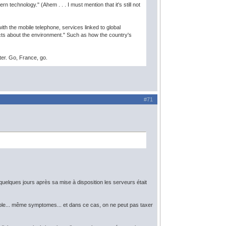
technology." (Ahem . . . I must mention that it's still not
ith the mobile telephone, services linked to global
facts about the environment." Such as how the country's
er. Go, France, go.
#71
 quelques jours après sa mise à disposition les serveurs était
onible... même symptomes... et dans ce cas, on ne peut pas taxer