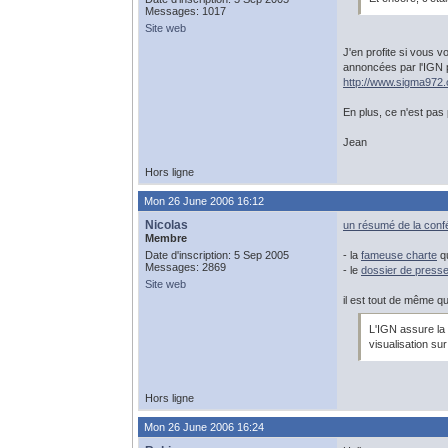
Messages: 1017
Site web
J'en profite si vous 
annoncées par l'IGN po
http://www.sigma972.
En plus, ce n'est pas 
Jean
Hors ligne
Mon 26 June 2006 16:12
Nicolas
un résumé de la conf
Membre
Date d'inscription: 5 Sep 2005
- la
fameuse charte
qu
Messages: 2869
- le
dossier de press
Site web
il est tout de même qu
L'IGN assure la 
visualisation sur
Hors ligne
Mon 26 June 2006 16:24