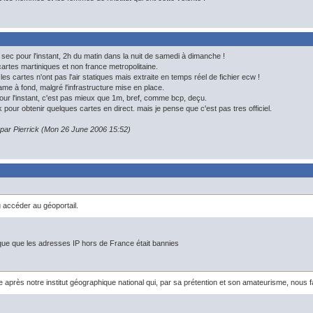
30 sec pour l'instant, 2h du matin dans la nuit de samedi à dimanche !
 cartes martiniques et non france metropolitaine.
 les cartes n'ont pas l'air statiques mais extraite en temps réel de fichier ecw !
ame à fond, malgré l'infrastructure mise en place.
 pour l'instant, c'est pas mieux que 1m, bref, comme bcp, deçu.
ick pour obtenir quelques cartes en direct. mais je pense que c'est pas tres officiel.
 par Pierrick (Mon 26 June 2006 15:52)
u accéder au géoportail.
que que les adresses IP hors de France était bannies
e après notre institut géographique national qui, par sa prétention et son amateurisme, nous f