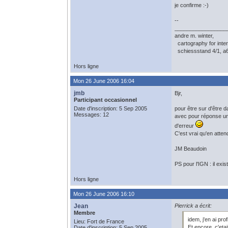
je confirme :-)
--
_________________
andre m. winter,
cartography for inter
schiessstand 4/1, a60
Hors ligne
Mon 26 June 2006 16:04
jmb
Bjr,
Participant occasionnel
Date d'inscription: 5 Sep 2005
pour être sur d'être 
Messages: 12
avec pour réponse un s
d'erreur
C'est vrai qu'en atten
JM Beaudoin
PS pour l'IGN : il exi
Hors ligne
Mon 26 June 2006 16:10
Jean
Pierrick a écrit:
Membre
idem, j'en ai pro
Lieu: Fort de France
Et encore, c'eta
Date d'inscription: 5 Sep 2005