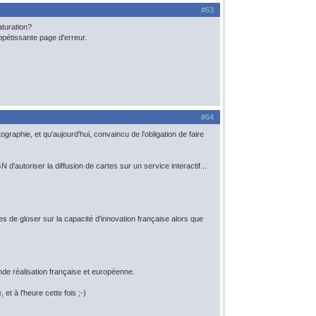
#63
aturation?
ppétissante page d'erreur.
#64
graphie, et qu'aujourd'hui, convaincu de l'obligation de faire
autoriser la diffusion de cartes sur un service interactif...
es de gloser sur la capacité d'innovation française alors que
rande réalisation française et européenne.
et à l'heure cette fois ;-)