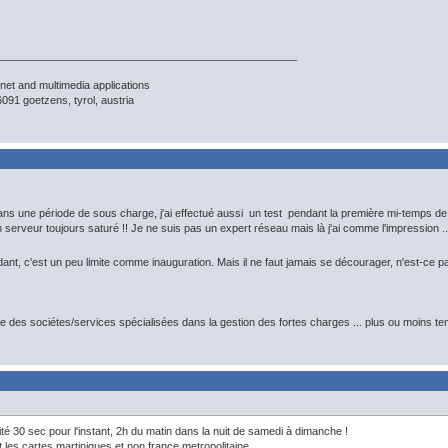
__________________________________________________
net and multimedia applications
91 goetzens, tyrol, austria
dans une période de sous charge, j'ai effectué aussi un test pendant la première mi-temps de 
erveur toujours saturé !! Je ne suis pas un expert réseau mais là j'ai comme l'impression ... 
dant, c'est un peu limite comme inauguration. Mais il ne faut jamais se décourager, n'est-ce pas 
ste des sociétes/services spécialisées dans la gestion des fortes charges ... plus ou moins t
fité 30 sec pour l'instant, 2h du matin dans la nuit de samedi à dimanche !
it les cartes martiniques et non france metropolitaine.