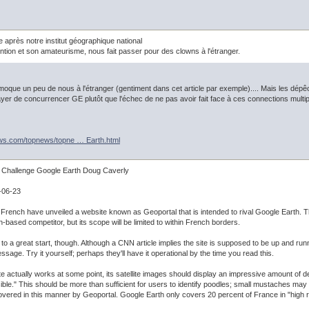
e après notre institut géographique national
ention et son amateurisme, nous fait passer pour des clowns à l'étranger.
moque un peu de nous à l'étranger (gentiment dans cet article par exemple).... Mais les dépê
yer de concurrencer GE plutôt que l'échec de ne pas avoir fait face à ces connections multiples
ws.com/topnews/topne … Earth.html
 Challenge Google Earth Doug Caverly
-06-23
 French have unveiled a website known as Geoportal that is intended to rival Google Earth. 
n-based competitor, but its scope will be limited to within French borders.
 to a great start, though. Although a CNN article implies the site is supposed to be up and runnin
ssage. Try it yourself; perhaps they'll have it operational by the time you read this.
e actually works at some point, its satellite images should display an impressive amount of de
visible." This should be more than sufficient for users to identify poodles; small mustaches may 
overed in this manner by Geoportal. Google Earth only covers 20 percent of France in "high r