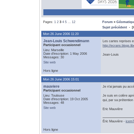
Pages:
1
2
3
4
5
…
12
Forum
»
Géomatiqu
Sujet précédent
- [G
Mon 26 June 2006 11:20
Jean-Louis Schwendimann
Les cartes reprises e
Participant occasionnel
http://ecrans.blogs.li
Lieu: Marseille
Date d'inscription: 1 May 2006
Jean-Louis
Messages: 30
Site web
Hors ligne
Mon 26 June 2006 15:01
mauviere
Je n'ai jamais pu acc
Participant occasionnel
Lieu: Toulouse
Je suis en colère aprè
Date d'inscription: 19 Oct 2005
qui, par sa prétentio
Messages: 48
Site web
Eric Mauvière
Éric Mauvière -
icem
Hors ligne