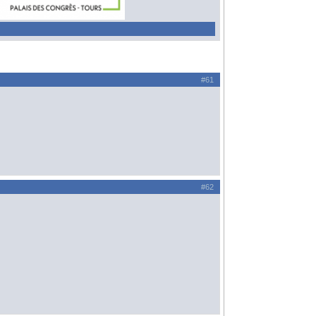
#61
#62