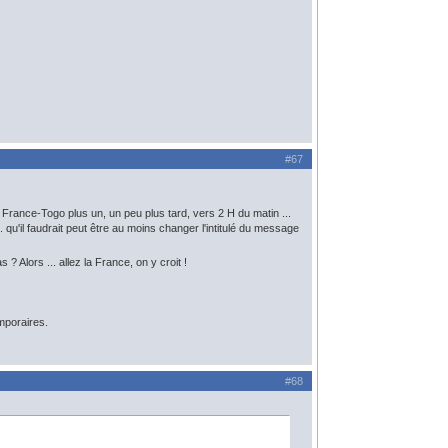
#67
France-Togo plus un, un peu plus tard, vers 2 H du matin ...
qu'il faudrait peut être au moins changer l'intitulé du message
? Alors ... allez la France, on y croit !
emporaires.
#68