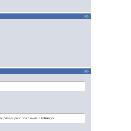
#65
#66
ait passer pour des clowns à l'étranger.