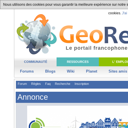
Nous utilisons des cookies pour vous garantir la meilleure expérience sur notre si
cookies.
J'ai
Le portail francophone
COMMUNAUTÉ
RESSOURCES
L' EMPLOI
Forums
Blogs
Wiki
Planet
Sites amis
Forum
Règles
Faq
Recherche
Inscription
Annonce