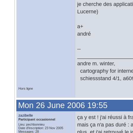
je cherche des applica
Lucerne)
a+
andré
--
__________________
andre m. winter,
cartography for interne
schiessstand 4/1, a6091
Hors ligne
Mon 26 June 2006 19:55
zazibelle
ça y est ! j'ai réussi à f
Participant occasionnel
mais ça n'a pas duré :
Lieu: pechbonnieu
Date d'inscription: 23 Nov 2005
plus, et j'ai retrouvé l
Messages: 28