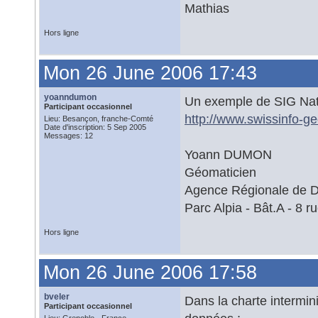
Mathias
Hors ligne
Mon 26 June 2006 17:43
yoanndumon
Un exemple de SIG Nati
Participant occasionnel
http://www.swissinfo-ge
Lieu: Besançon, franche-Comté
Date d'inscription: 5 Sep 2005
Messages: 12
Yoann DUMON
Géomaticien
Agence Régionale de 
Parc Alpia - Bât.A - 
Hors ligne
Mon 26 June 2006 17:58
bveler
Dans la charte intermini
Participant occasionnel