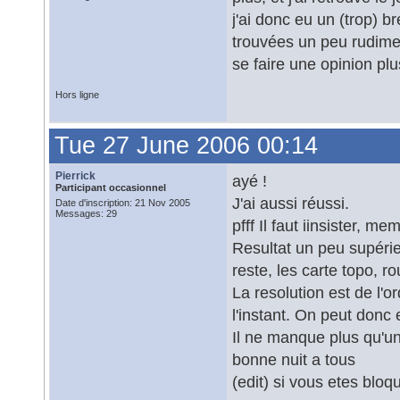
j'ai donc eu un (trop) br
trouvées un peu rudimen
se faire une opinion plu
Hors ligne
Tue 27 June 2006 00:14
Pierrick
ayé !
Participant occasionnel
J'ai aussi réussi.
Date d'inscription: 21 Nov 2005
Messages: 29
pfff Il faut iinsister, me
Resultat un peu supérieu
reste, les carte topo, r
La resolution est de l'
l'instant. On peut donc
Il ne manque plus qu'un
bonne nuit a tous
(edit) si vous etes blo