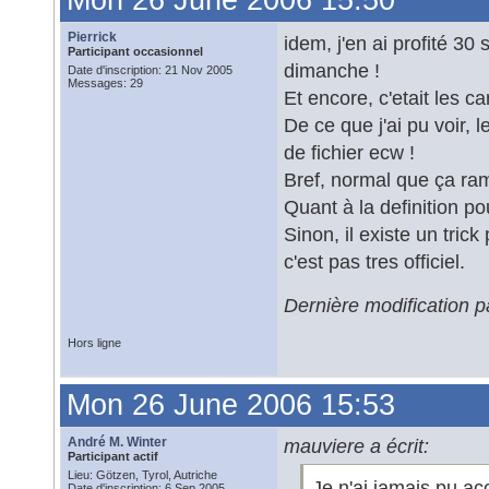
Mon 26 June 2006 15:50
Pierrick
idem, j'en ai profité 30
Participant occasionnel
dimanche !
Date d'inscription: 21 Nov 2005
Messages: 29
Et encore, c'etait les c
De ce que j'ai pu voir, l
de fichier ecw !
Bref, normal que ça ram
Quant à la definition p
Sinon, il existe un tric
c'est pas tres officiel.
Dernière modification p
Hors ligne
Mon 26 June 2006 15:53
André M. Winter
mauviere a écrit:
Participant actif
Lieu: Götzen, Tyrol, Autriche
Je n'ai jamais pu ac
Date d'inscription: 6 Sep 2005