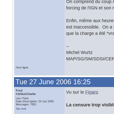
On comprend du coup mie
forcing de l'IGN et son
Enfin, même aux heures 
est inaccessible. On a t
que la charge a été *vr
--
Michel Wurtz
MAP/SG/SM/SDSI/CER
Hors ligne
Tue 27 June 2006 16:25
Fred
Vu sur le
Figaro
#JeSuisCharlie
Lieu: Paris
Date d'inscription: 24 Jun 2005
La censure trop visib
Messages: 7851
Site web