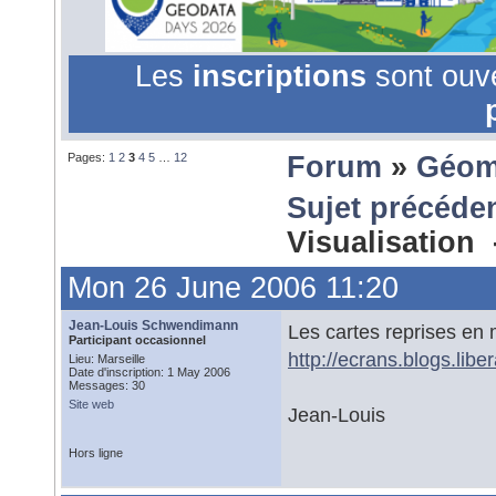
Les
inscriptions
sont ouv
Pages:
1
2
3
4
5
…
12
Forum
»
Géom
Sujet précéde
Visualisation
Mon 26 June 2006 11:20
Jean-Louis Schwendimann
Les cartes reprises en 
Participant occasionnel
http://ecrans.blogs.libe
Lieu: Marseille
Date d'inscription: 1 May 2006
Messages: 30
Site web
Jean-Louis
Hors ligne