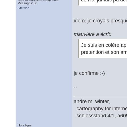
Messages: 60
Site web
idem. je croyais presqu
mauviere a écrit:
Je suis en colère ap
prétention et son am
je confirme :-)
--
__________________
andre m. winter,
cartography for interne
schiessstand 4/1, a6091
Hors ligne