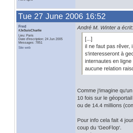
Tue 27 June 2006 16:52
Fred
André M. Winter a écrit
#JeSuisCharlie
Lieu: Paris
[...]
Date d'inscription: 24 Jun 2005
Messages: 7851
il ne faut pas rêver, 
Site web
s'interesseront à geo
internautes en ligne
aucune relation raiso
Comme j'imagine qu'un 
10 fois sur le géoportai
ou de 14.4 millions (com
Pour info cela fait 4 j
coup du 'GeoFlop'.