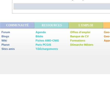
COMMUNAUTÉ
RESSOURCES
L'EMPLOI
Forum
Agenda
Offres d'emploi
Geo-
Blogs
Biblio
Banque de CV
Geo
Wiki
Fiches AMO-CNIG
Formations
Appe
Planet
Paris PCGIS
Démarche Métiers
Sites amis
Téléchargements