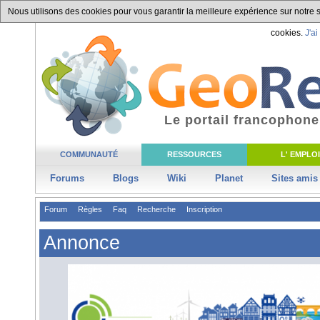
Nous utilisons des cookies pour vous garantir la meilleure expérience sur notre si
cookies.
J'ai
Le portail francophone
COMMUNAUTÉ
RESSOURCES
L' EMPLOI
Forums
Blogs
Wiki
Planet
Sites amis
Forum
Règles
Faq
Recherche
Inscription
Annonce