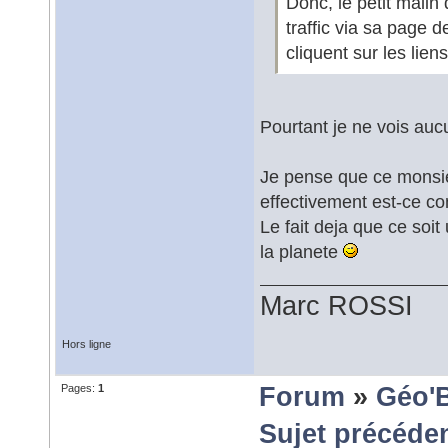
Donc, le petit malin
traffic via sa page d
cliquent sur les lie
Pourtant je ne vois auc
Je pense que ce monsie
effectivement est-ce co
Le fait deja que ce soit
la planete
Marc ROSSI
Hors ligne
Pages:
1
Forum
»
Géo'
Sujet précéde