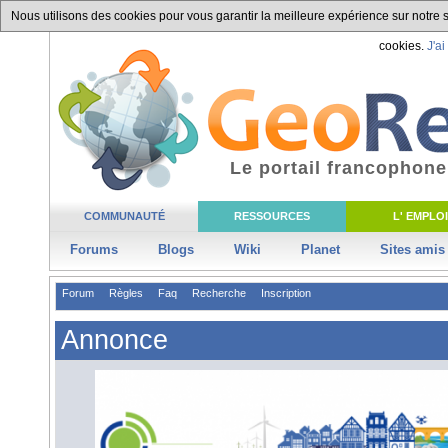
Nous utilisons des cookies pour vous garantir la meilleure expérience sur notre si
cookies.
J'ai
Le portail francophone
COMMUNAUTÉ
RESSOURCES
L' EMPLOI
Forums
Blogs
Wiki
Planet
Sites amis
Forum
Règles
Faq
Recherche
Inscription
Annonce