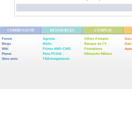
COMMUNAUTÉ
RESSOURCES
L'EMPLOI
Forum
Agenda
Offres d'emploi
Geo-
Blogs
Biblio
Banque de CV
Geo
Wiki
Fiches AMO-CNIG
Formations
Appe
Planet
Paris PCGIS
Démarche Métiers
Sites amis
Téléchargements