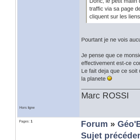
Donc, le petit malin
traffic via sa page d
cliquent sur les lie
Pourtant je ne vois auc
Je pense que ce monsie
effectivement est-ce co
Le fait deja que ce soit
la planete
Marc ROSSI
Hors ligne
Pages:
1
Forum
»
Géo'
Sujet précéde