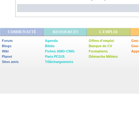
COMMUNAUTÉ
RESSOURCES
L'EMPLOI
Forum
Agenda
Offres d'emploi
Geo-
Blogs
Biblio
Banque de CV
Geo
Wiki
Fiches AMO-CNIG
Formations
Appe
Planet
Paris PCGIS
Démarche Métiers
Sites amis
Téléchargements