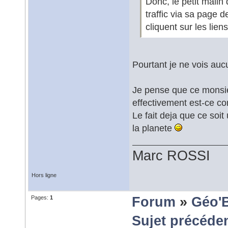
Donc, le petit malin
traffic via sa page d
cliquent sur les lie
Pourtant je ne vois auc
Je pense que ce monsie
effectivement est-ce co
Le fait deja que ce soit
la planete
Marc ROSSI
Hors ligne
Pages:
1
Forum
»
Géo'
Sujet précéde