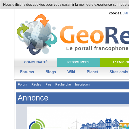
Nous utilisons des cookies pour vous garantir la meilleure expérience sur notre si
cookies.
J'ai
Le portail francophone
COMMUNAUTÉ
RESSOURCES
L' EMPLOI
Forums
Blogs
Wiki
Planet
Sites amis
Forum
Règles
Faq
Recherche
Inscription
Annonce