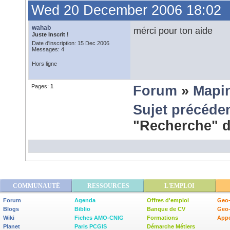
Wed 20 December 2006 18:02
wahab
mérci pour ton aide
Juste Inscrit !
Date d'inscription: 15 Dec 2006
Messages: 4
Hors ligne
Pages:
1
Forum
»
Mapi
Sujet précéde
"Recherche" 
COMMUNAUTÉ
RESSOURCES
L'EMPLOI
Forum
Agenda
Offres d'emploi
Geo-
Blogs
Biblio
Banque de CV
Geo
Wiki
Fiches AMO-CNIG
Formations
Appe
Planet
Paris PCGIS
Démarche Métiers