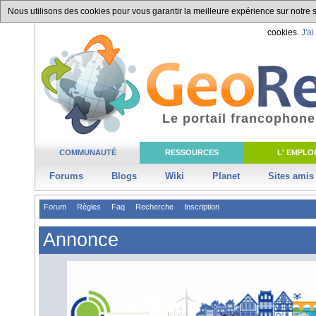
Nous utilisons des cookies pour vous garantir la meilleure expérience sur notre si
cookies.
J'ai
Le portail francophone
COMMUNAUTÉ
RESSOURCES
L' EMPLOI
Forums
Blogs
Wiki
Planet
Sites amis
Forum
Règles
Faq
Recherche
Inscription
Annonce