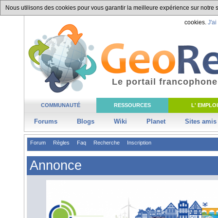
Nous utilisons des cookies pour vous garantir la meilleure expérience sur notre si
cookies.
J'ai
Le portail francophone
COMMUNAUTÉ
RESSOURCES
L' EMPLOI
Forums
Blogs
Wiki
Planet
Sites amis
Forum
Règles
Faq
Recherche
Inscription
Annonce