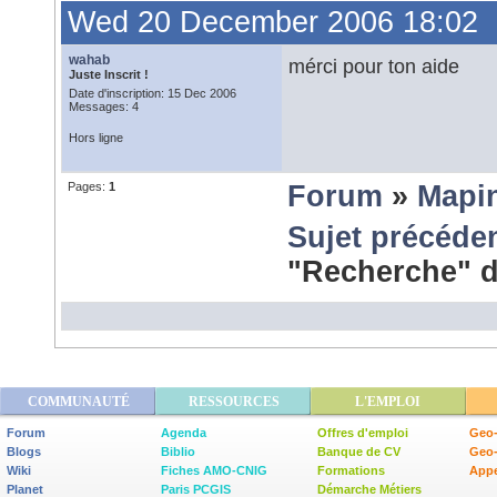
Wed 20 December 2006 18:02
wahab
mérci pour ton aide
Juste Inscrit !
Date d'inscription: 15 Dec 2006
Messages: 4
Hors ligne
Pages:
1
Forum
»
Mapi
Sujet précéde
"Recherche" 
COMMUNAUTÉ
RESSOURCES
L'EMPLOI
Forum
Agenda
Offres d'emploi
Geo-
Blogs
Biblio
Banque de CV
Geo
Wiki
Fiches AMO-CNIG
Formations
Appe
Planet
Paris PCGIS
Démarche Métiers