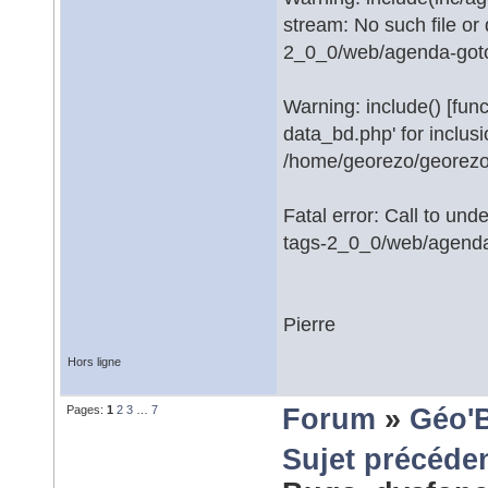
stream: No such file or
2_0_0/web/agenda-goto
Warning: include() [fun
data_bd.php' for inclusi
/home/georezo/georezo
Fatal error: Call to un
tags-2_0_0/web/agenda
Pierre
Hors ligne
Pages:
1
2
3
…
7
Forum
»
Géo'
Sujet précéde