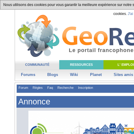
Nous utilisons des cookies pour vous garantir la meilleure expérience sur notre si
cookies.
J'ai
Le portail francophone
COMMUNAUTÉ
RESSOURCES
L' EMPLOI
Forums
Blogs
Wiki
Planet
Sites amis
Forum
Règles
Faq
Recherche
Inscription
Annonce