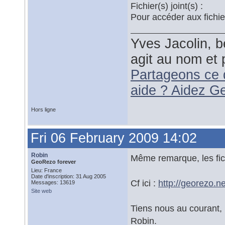
Fichier(s) joint(s) :
Pour accéder aux fichi
Yves Jacolin, b
agit au nom et 
Partageons ce 
aide ? Aidez G
Hors ligne
Fri 06 February 2009 14:02
Robin
Même remarque, les fich
GeoRezo forever
Lieu: France
Date d'inscription: 31 Aug 2005
Cf ici :
http://georezo.n
Messages: 13619
Site web
Tiens nous au courant,
Robin.