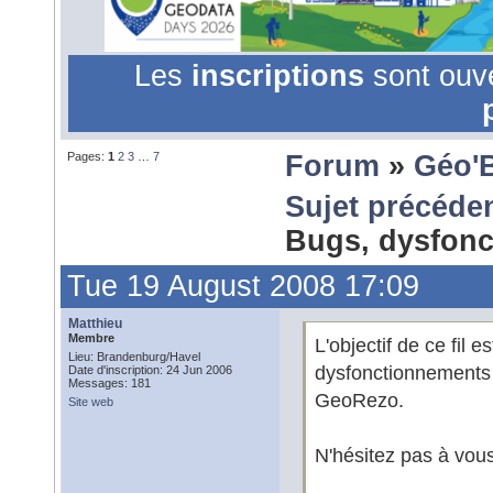
Les
inscriptions
sont ouv
Pages:
1
2
3
…
7
Forum
»
Géo'
Sujet précéde
Bugs, dysfonc
Tue 19 August 2008 17:09
Matthieu
Membre
L'objectif de ce fil 
Lieu: Brandenburg/Havel
dysfonctionnements q
Date d'inscription: 24 Jun 2006
Messages: 181
GeoRezo.
Site web
N'hésitez pas à vous