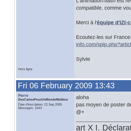
L'animation-flash est 
compatible
, comme vou
Merci à l'
équipe d'IZI-
Ecoutez-les sur France-
info.com/spip.php?art
Sylvie
Hors ligne
Fri 06 February 2009 13:43
Pierre
aloha
DesCartesPourUnMondeMeilleur
pas moyen de poster de 
Date d'inscription: 22 Sep 2005
Messages: 1643
@+
art X I. Déclar