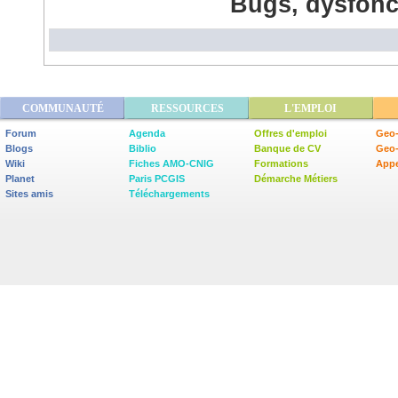
Bugs, dysfonc
COMMUNAUTÉ
RESSOURCES
L'EMPLOI
Forum
Agenda
Offres d'emploi
Geo-
Blogs
Biblio
Banque de CV
Geo
Wiki
Fiches AMO-CNIG
Formations
Appe
Planet
Paris PCGIS
Démarche Métiers
Sites amis
Téléchargements