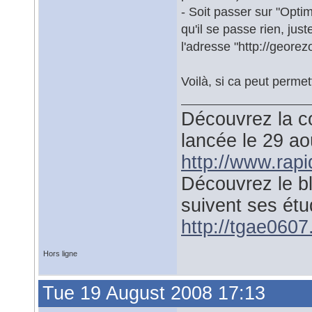
- Soit passer sur "Optimi
qu'il se passe rien, just
l'adresse "http://georez
Voilà, si ca peut perme
Découvrez la co
lancée le 29 a
http://www.rap
Découvrez le b
suivent ses étu
http://tgae0607.
Hors ligne
Tue 19 August 2008 17:13