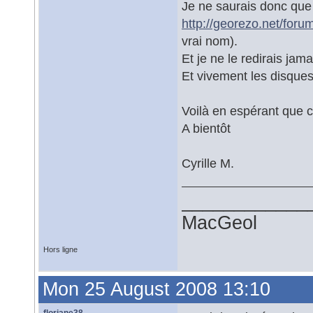
Je ne saurais donc que t
http://georezo.net/for
vrai nom).
Et je ne le redirais jam
Et vivement les disque
Voilà en espérant que ce
A bientôt
Cyrille M.
____________
MacGeol
Hors ligne
Mon 25 August 2008 13:10