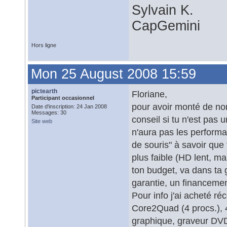
Sylvain K.
CapGemini
Hors ligne
Mon 25 August 2008 15:59
pictearth
Floriane,
Participant occasionnel
pour avoir monté de no
Date d'inscription: 24 Jan 2008
Messages: 30
conseil si tu n'est pas 
Site web
n'aura pas les performa
de souris" à savoir que
plus faible (HD lent, m
ton budget, va dans ta 
garantie, un financement
Pour info j'ai acheté 
Core2Quad (4 procs.), 
graphique, graveur DVD