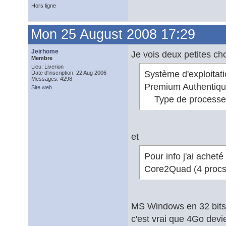
Hors ligne
Mon 25 August 2008 17:29
Jeirhome
Je vois deux petites cho
Membre
Lieu: Liverion
Système d'exploita
Date d'inscription: 22 Aug 2006
Messages: 4298
Premium Authentiq
Site web
Type de process
et
Pour info j'ai ache
Core2Quad (4 procs
MS Windows en 32 bits
c'est vrai que 4Go devi