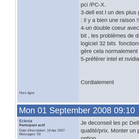
pci /PC-X.
3-dell est l un des plu
: il y a bien une raison !
4-un double coeur avec 
bit , les problèmes de d
logiciel 32 bits foncti
gère cela normalemen
5-préférer intel et nvid
Cordialement
Hors ligne
Mon 01 September 2008 09:10
Eclesia
Je deconseil les pc Dell
Participant actif
qualité/prix. Monter u
Date d'inscription: 18 Apr 2007
Messages: 59
option.