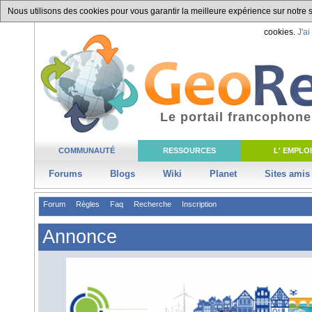
Nous utilisons des cookies pour vous garantir la meilleure expérience sur notre si
cookies.
J'ai
Le portail francophone
COMMUNAUTÉ
RESSOURCES
L' EMPLOI
Forums
Blogs
Wiki
Planet
Sites amis
Forum
Règles
Faq
Recherche
Inscription
Annonce