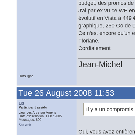
budget, des promos de r
J'ai par ex vu ce WE e
évolutif en Vista à 449
graphique, 250 Go de 
Ce n'est encore qu'un 
Floriane.
Cordialement
Jean-Michel
Hors ligne
Tue 26 August 2008 11:53
Lid
Participant assidu
Il y a un compromis 
Lieu: Les Arcs sur Argens
Date d'inscription: 1 Oct 2005
Messages: 600
Site web
Oui, vous avez entièreme