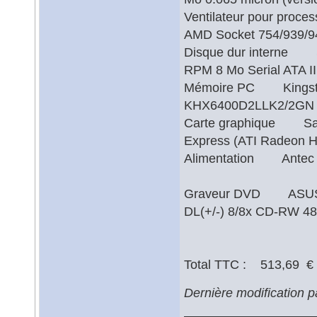
Ventilateur pour proce
AMD Socket 754/9
Disque dur interne S
RPM 8 Mo Serial ATA
Mémoire PC Kingston
KHX6400D2LLK2/2GN 
Carte graphique Sapp
Express (ATI Rade
Alimentation Antec E
Graveur DVD ASUSTe
DL(+/-) 8/8x CD-RW 48/
Total TTC : 513,69 €
Dernière modification 