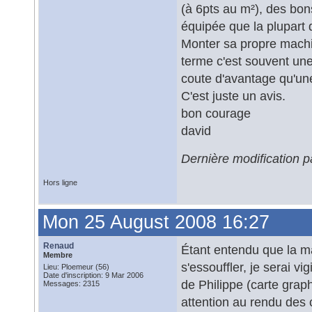
(à 6pts au m²), des bons
équipée que la plupart 
Monter sa propre machi
terme c'est souvent une
coute d'avantage qu'un
C'est juste un avis.
bon courage
david
Dernière modification 
Hors ligne
Mon 25 August 2008 16:27
Renaud
Étant entendu que la m
Membre
s'essouffler, je serai v
Lieu: Ploemeur (56)
Date d'inscription: 9 Mar 2006
de Philippe (carte grap
Messages: 2315
attention au rendu des 