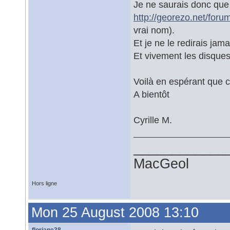
Je ne saurais donc que t
http://georezo.net/for
vrai nom).
Et je ne le redirais jam
Et vivement les disque
Voilà en espérant que ce
A bientôt
Cyrille M.
____________
MacGeol
Hors ligne
Mon 25 August 2008 13:10