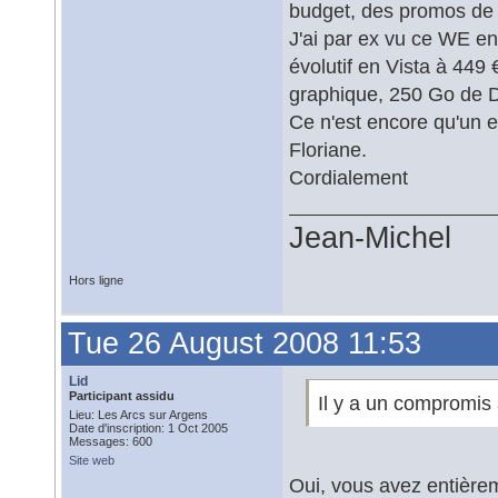
budget, des promos de r
J'ai par ex vu ce WE e
évolutif en Vista à 449
graphique, 250 Go de 
Ce n'est encore qu'un 
Floriane.
Cordialement
Jean-Michel
Hors ligne
Tue 26 August 2008 11:53
Lid
Participant assidu
Il y a un compromis 
Lieu: Les Arcs sur Argens
Date d'inscription: 1 Oct 2005
Messages: 600
Site web
Oui, vous avez entièreme