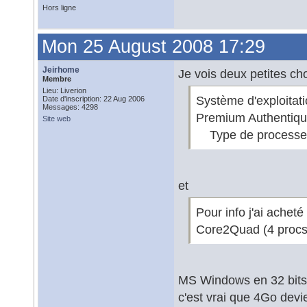
Hors ligne
Mon 25 August 2008 17:29
Jeirhome
Je vois deux petites cho
Membre
Lieu: Liverion
Système d'exploita
Date d'inscription: 22 Aug 2006
Messages: 4298
Premium Authentiq
Site web
Type de process
et
Pour info j'ai ache
Core2Quad (4 procs
MS Windows en 32 bits
c'est vrai que 4Go devi