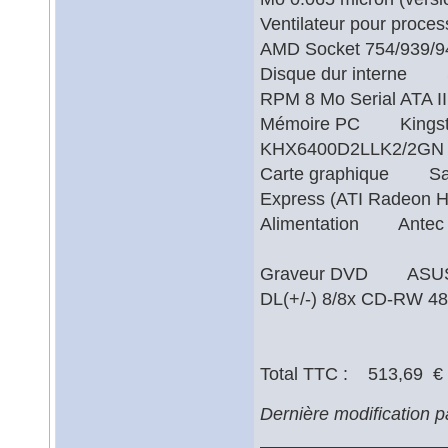
Ventilateur pour proce
AMD Socket 754/9
Disque dur interne S
RPM 8 Mo Serial ATA
Mémoire PC Kingston
KHX6400D2LLK2/2GN 
Carte graphique Sapp
Express (ATI Rade
Alimentation Antec E
Graveur DVD ASUSTe
DL(+/-) 8/8x CD-RW 48/
Total TTC : 513,69 €
Dernière modification 