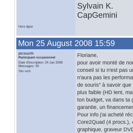
Sylvain K.
CapGemini
Hors ligne
Mon 25 August 2008 15:59
pictearth
Floriane,
Participant occasionnel
pour avoir monté de no
Date d'inscription: 24 Jan 2008
Messages: 30
conseil si tu n'est pas 
Site web
n'aura pas les performa
de souris" à savoir que
plus faible (HD lent, m
ton budget, va dans ta 
garantie, un financement
Pour info j'ai acheté 
Core2Quad (4 procs.), 
graphique, graveur DVD