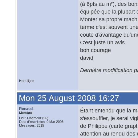
(à 6pts au m²), des bons
équipée que la plupart 
Monter sa propre machi
terme c'est souvent une
coute d'avantage qu'un
C'est juste un avis.
bon courage
david
Dernière modification 
Hors ligne
Mon 25 August 2008 16:27
Renaud
Étant entendu que la m
Membre
s'essouffler, je serai v
Lieu: Ploemeur (56)
Date d'inscription: 9 Mar 2006
de Philippe (carte grap
Messages: 2315
attention au rendu des 