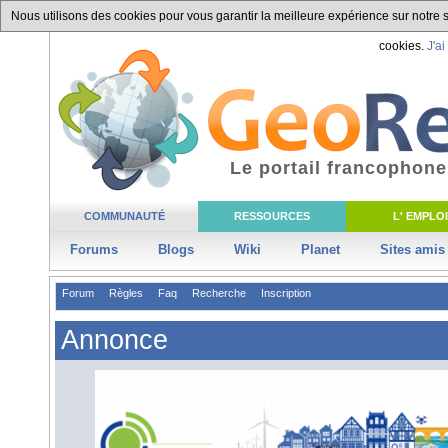
Nous utilisons des cookies pour vous garantir la meilleure expérience sur notre si
cookies.
J'ai
Le portail francophone
COMMUNAUTÉ
RESSOURCES
L' EMPLOI
Forums
Blogs
Wiki
Planet
Sites amis
Forum
Règles
Faq
Recherche
Inscription
Annonce