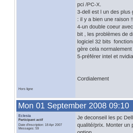
pci /PC-X.
3-dell est l un des plu
: il y a bien une raison !
4-un double coeur avec 
bit , les problèmes de d
logiciel 32 bits foncti
gère cela normalemen
5-préférer intel et nvid
Cordialement
Hors ligne
Mon 01 September 2008 09:10
Eclesia
Je deconseil les pc Dell
Participant actif
qualité/prix. Monter u
Date d'inscription: 18 Apr 2007
Messages: 59
option.