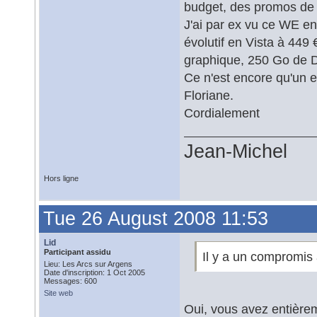
budget, des promos de r
J'ai par ex vu ce WE e
évolutif en Vista à 449
graphique, 250 Go de 
Ce n'est encore qu'un 
Floriane.
Cordialement
Jean-Michel
Hors ligne
Tue 26 August 2008 11:53
Lid
Participant assidu
Il y a un compromis 
Lieu: Les Arcs sur Argens
Date d'inscription: 1 Oct 2005
Messages: 600
Site web
Oui, vous avez entièreme