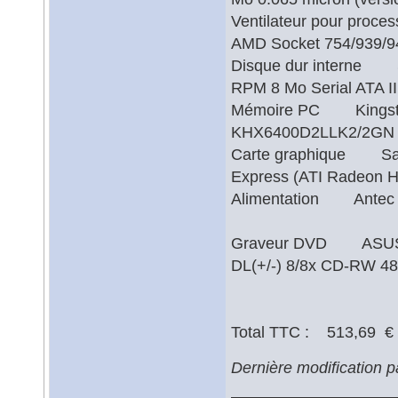
Ventilateur pour proce
AMD Socket 754/9
Disque dur interne S
RPM 8 Mo Serial ATA
Mémoire PC Kingston
KHX6400D2LLK2/2GN 
Carte graphique Sapp
Express (ATI Rade
Alimentation Antec E
Graveur DVD ASUSTe
DL(+/-) 8/8x CD-RW 48/
Total TTC : 513,69 €
Dernière modification 