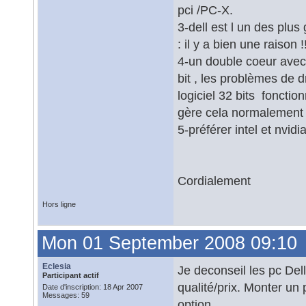
pci /PC-X.
3-dell est l un des plu
: il y a bien une raison !
4-un double coeur avec 
bit , les problèmes de d
logiciel 32 bits foncti
gère cela normalemen
5-préférer intel et nvid
Cordialement
Hors ligne
Mon 01 September 2008 09:10
Eclesia
Je deconseil les pc Dell
Participant actif
qualité/prix. Monter u
Date d'inscription: 18 Apr 2007
Messages: 59
option.