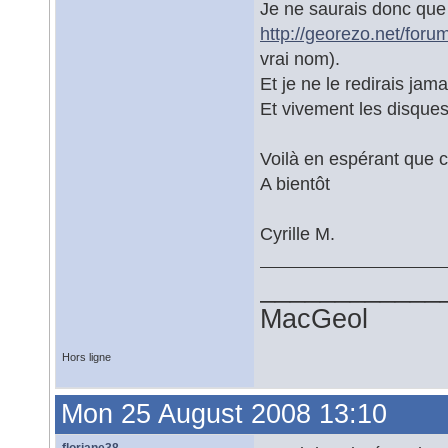
Je ne saurais donc que t
http://georezo.net/for
vrai nom).
Et je ne le redirais jam
Et vivement les disque
Voilà en espérant que ce
A bientôt
Cyrille M.
____________
MacGeol
Hors ligne
Mon 25 August 2008 13:10