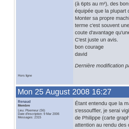
(à 6pts au m²), des bons
équipée que la plupart 
Monter sa propre machi
terme c'est souvent une
coute d'avantage qu'un
C'est juste un avis.
bon courage
david
Dernière modification 
Hors ligne
Mon 25 August 2008 16:27
Renaud
Étant entendu que la m
Membre
s'essouffler, je serai v
Lieu: Ploemeur (56)
Date d'inscription: 9 Mar 2006
de Philippe (carte grap
Messages: 2315
attention au rendu des 