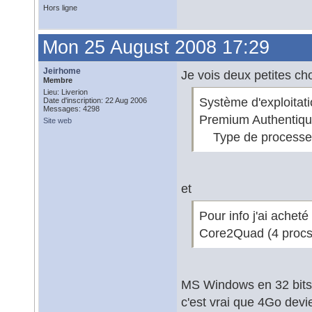
Hors ligne
Mon 25 August 2008 17:29
Jeirhome
Je vois deux petites cho
Membre
Lieu: Liverion
Système d'exploita
Date d'inscription: 22 Aug 2006
Messages: 4298
Premium Authentiq
Site web
Type de process
et
Pour info j'ai ache
Core2Quad (4 procs
MS Windows en 32 bits
c'est vrai que 4Go devi