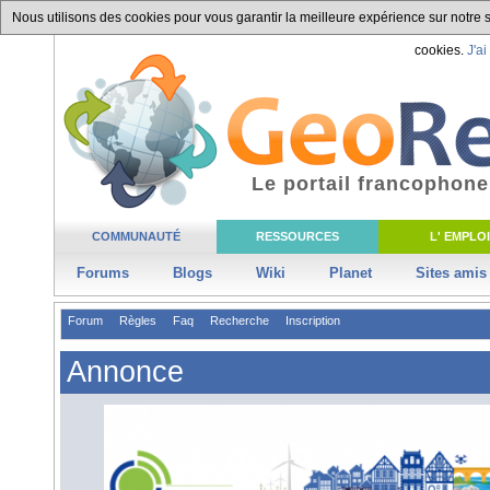
Nous utilisons des cookies pour vous garantir la meilleure expérience sur notre si
cookies.
J'ai
Le portail francophone
COMMUNAUTÉ
RESSOURCES
L' EMPLOI
Forums
Blogs
Wiki
Planet
Sites amis
Forum
Règles
Faq
Recherche
Inscription
Annonce