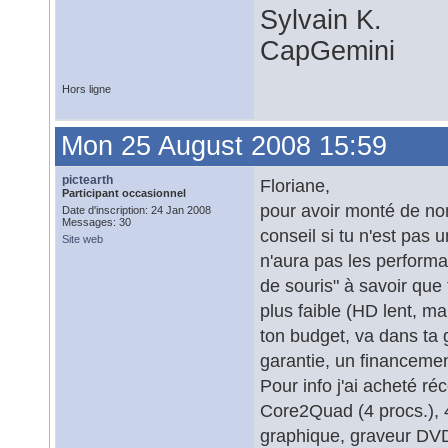
Sylvain K.
CapGemini
Hors ligne
Mon 25 August 2008 15:59
pictearth
Floriane,
Participant occasionnel
pour avoir monté de no
Date d'inscription: 24 Jan 2008
Messages: 30
conseil si tu n'est pas 
Site web
n'aura pas les performa
de souris" à savoir que
plus faible (HD lent, m
ton budget, va dans ta 
garantie, un financement
Pour info j'ai acheté 
Core2Quad (4 procs.), 
graphique, graveur DVD