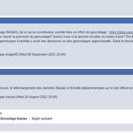
ge BASIAS, j'ai vu qu'un contributeur semble faire un effort de geocodage :
https://data.cqu
r savoir la precision du geocadage? Savez vous si la donnée est plus ou moins à jour? Est il cons
te georisques il semble y avoir des absences ou des geocodages approximatifs. Dans le dossier 
n par image95 (Wed 08 September 2021 10:44)
dessus, le téléchargement des données Basias à l'échelle départementale sur le site officiel en
n par hackel (Wed 24 August 2022 18:45)
e
éocodage basias -
Sujet suivant