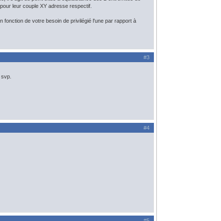
 pour leur couple XY adresse respectif.
fonction de votre besoin de privilégié l'une par rapport à
#3
 svp.
#4
#5