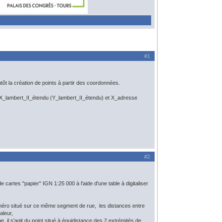
#1
ôt la création de points à partir des coordonnées.
 X_lambert_II_étendu (Y_lambert_II_étendu) et X_adresse
#2
e cartes "papier" IGN 1:25 000 à l'aide d'une table à digitaliser
:
méro situé sur ce même segment de rue, les distances entre
aleur,
 il s'agit du point situé à équidistance des 2 extrémités de