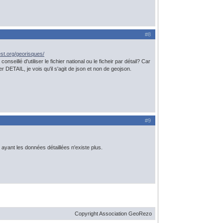
#8
est.org/georisques/
eillé d'utiliser le fichier national ou le ficheir par détail? Car
DETAIL, je vois qu'il s'agit de json et non de geojson.
#9
 ayant les données détaillées n'existe plus.
Copyright Association GeoRezo