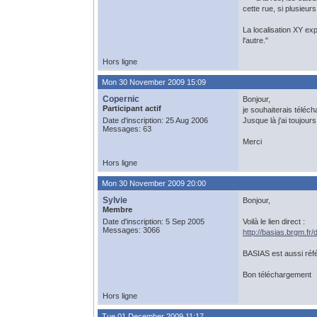
cette rue, si plusieu
La localisation XY ex
l'autre."
Hors ligne
Mon 30 November 2009 15:09
Copernic
Bonjour,
Participant actif
je souhaiterais téléc
Date d'inscription: 25 Aug 2006
Jusque là j'ai toujours
Messages: 63
Merci
Hors ligne
Mon 30 November 2009 20:00
Sylvie
Bonjour,
Membre
Date d'inscription: 5 Sep 2005
Voilà le lien direct :
Messages: 3066
http://basias.brgm.fr
BASIAS est aussi réfé
Bon téléchargement
Hors ligne
Tue 01 December 2009 11:17