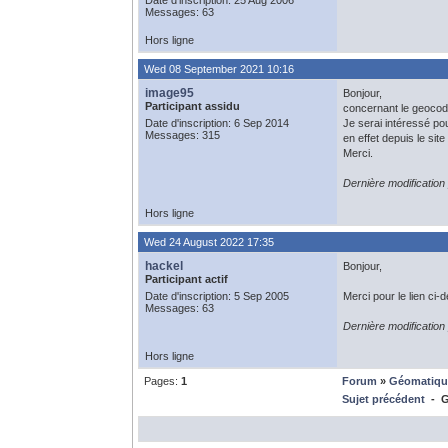
Date d'inscription: 25 Aug 2006
Messages: 63
Hors ligne
Wed 08 September 2021 10:16
image95
Bonjour,
Participant assidu
concernant le geocoda
Date d'inscription: 6 Sep 2014
Je serai intéressé pou
Messages: 315
en effet depuis le si
Merci.
Dernière modificatio
Hors ligne
Wed 24 August 2022 17:35
hackel
Bonjour,
Participant actif
Date d'inscription: 5 Sep 2005
Merci pour le lien ci-
Messages: 63
Dernière modificatio
Hors ligne
Pages:
1
Forum
»
Géomatiqu
Sujet précédent
- G