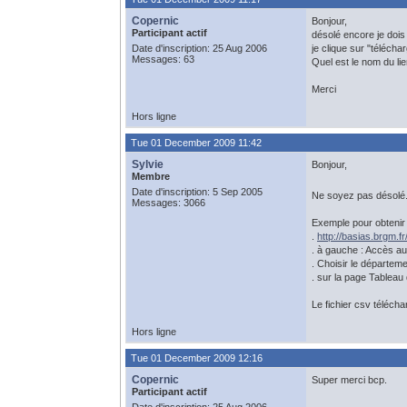
Copernic
Bonjour,
Participant actif
désolé encore je dois
Date d'inscription: 25 Aug 2006
je clique sur "téléch
Messages: 63
Quel est le nom du lie
Merci
Hors ligne
Tue 01 December 2009 11:42
Sylvie
Bonjour,
Membre
Date d'inscription: 5 Sep 2005
Ne soyez pas désolé. 
Messages: 3066
Exemple pour obtenir l
.
http://basias.brgm.f
. à gauche : Accès au
. Choisir le départemen
. sur la page Tableau d
Le fichier csv télécha
Hors ligne
Tue 01 December 2009 12:16
Copernic
Super merci bcp.
Participant actif