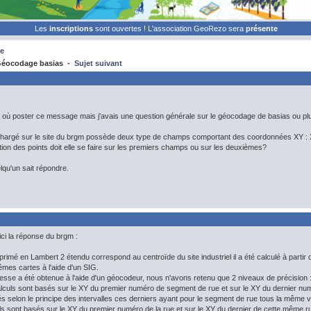
Les
inscriptions
sont ouvertes ! L'association GeoRezo sera
présente
e
éocodage basias -
Sujet suivant
 où poster ce message mais j'avais une question générale sur le géocodage de basias ou plut
léchargé sur le site du brgm possède deux type de champs comportant des coordonnées XY :
ion des points doit elle se faire sur les premiers champs ou sur les deuxièmes?
lqu'un sait répondre.
ici la réponse du brgm :
primé en Lambert 2 étendu correspond au centroïde du site industriel il a été calculé à partir d
mes cartes à l'aide d'un SIG.
resse a été obtenue à l'aide d'un géocodeur, nous n'avons retenu que 2 niveaux de précision 
culs sont basés sur le XY du premier numéro de segment de rue et sur le XY du dernier nu
s selon le principe des intervalles ces derniers ayant pour le segment de rue tous la même v
ls sont basés sur le XY du premier numéro de la rue et sur le XY du dernier de cette même rue,