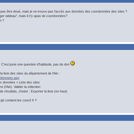
 pas être doué, mais je ne trouve pas l'accès aux données des coordonnées des sites ?
arger tableau", mais il n'y apas de coordonnées?
n ?
C'est juste une question d'habitude, pas de don
a liste des sites du département de l'Ain :
r/donnees.asp
x données > Liste des sites
t (l'Ain). Valider la sélection
e résultats, choisir : Exporter la liste (en haut)
rgé contient les coord X Y