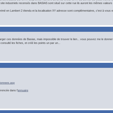
rs site industriels recensés dans BASIAS sont situé sur cette rue ils auront les mêmes valeurs
primé en Lambert 2 étendu et la localisation XY adresse sont complémentaires, c'est à vous en 
harger ces données de Basias, mais impossible de trouver le lien... vous pouvez me le donner
 consulté les fiches, et créé les points un par un...
/donnees.asp
rencée dans l'
annuaire