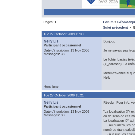
Pages:
1
Forum
»
Géomatiqu
Sujet précédent
- G
Tue 27 October 2009 11:00
Nelly Lis
Bonjour,
Participant occasionnel
Date d'inscription: 13 Nov 2006
Je ne savais pas trop
Messages: 33
Le fichier basias té
(Y_adresse). La créat
Merci d'avance si que
Nelly
Hors ligne
Tue 27 October 2009 15:21
Nelly Lis
Résolu : Pour info, vo
Participant occasionnel
Date d'inscription: 13 Nov 2006
"La localisation XY ex
Messages: 33
ou de scan de ces mê
La localisation XY ad
- au numéro, les cal
numéros étant calculé
- à la rue, les calcu