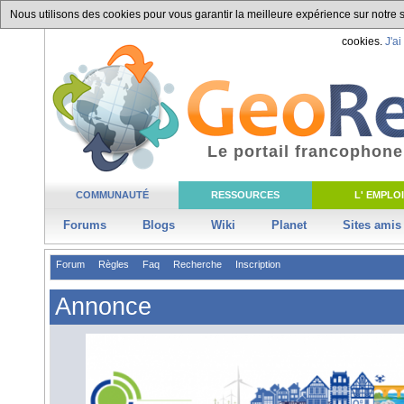
Nous utilisons des cookies pour vous garantir la meilleure expérience sur notre si
cookies.
J'ai
Le portail francophone
COMMUNAUTÉ
RESSOURCES
L' EMPLOI
Forums
Blogs
Wiki
Planet
Sites amis
Forum
Règles
Faq
Recherche
Inscription
Annonce