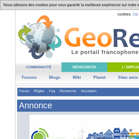
Nous utilisons des cookies pour vous garantir la meilleure expérience sur notre si
cookies.
J'ai
Le portail francophone
COMMUNAUTÉ
RESSOURCES
L' EMPLOI
Forums
Blogs
Wiki
Planet
Sites amis
Forum
Règles
Faq
Recherche
Inscription
Annonce