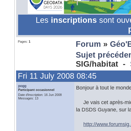
Les
inscriptions
sont ouv
Pages:
1
Forum
»
Géo'
Sujet précéde
SIG/habitat -
Fri 11 July 2008 08:45
pogg
Bonjour à tout le monde
Participant occasionnel
Date d'inscription: 16 Jun 2008
Messages: 13
Je vais cet après-midi
la DSDS Guyane, sur la
http://www.forumsi