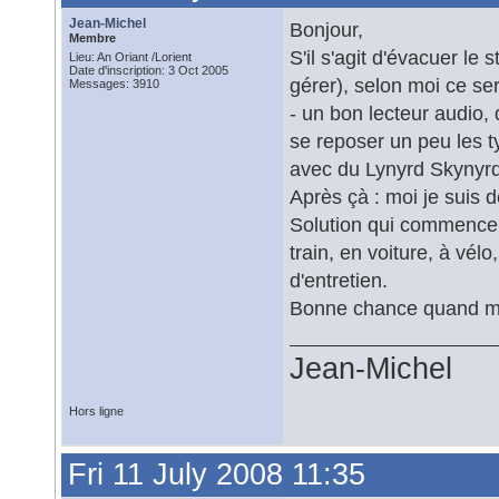
Jean-Michel
Bonjour,
Membre
S'il s'agit d'évacuer le 
Lieu: An Oriant /Lorient
Date d'inscription: 3 Oct 2005
gérer), selon moi ce ser
Messages: 3910
- un bon lecteur audio,
se reposer un peu les t
avec du Lynyrd Skynyrd
Après çà : moi je suis d
Solution qui commence à
train, en voiture, à vél
d'entretien.
Bonne chance quand m
Jean-Michel
Hors ligne
Fri 11 July 2008 11:35