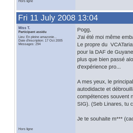
Hors ligne
Fri 11 July 2008 13:04
Miss T.
Pogg,
Participant assidu
J'ai été moi même emb
Lieu: En pleine amazonie...
Date d'inscription: 17 Oct 2005
Le propre du VCATariat
Messages: 294
pour la DAF de Guyane 
plus que bien passé al
d'expérience pro...
A mes yeux, le principa
autodidacte et débrouil
compétences souvent n
SIG). (Seb Linares, tu 
Je te souhaite m*** (cac
Hors ligne