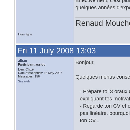
Effectivement, c'est pl
quelques années d'expé
Renaud Mouch
Hors ligne
Fri 11 July 2008 13:03
alban
Bonjour,
Participant assidu
Lieu: Chizé
Date d'inscription: 16 May 2007
Quelques menus consei
Messages: 156
Site web
- Prépare toi 3 oraux 
expliquant tes motivati
- Regarde ton CV et che
pas linéaire, pourquoi
ton CV...