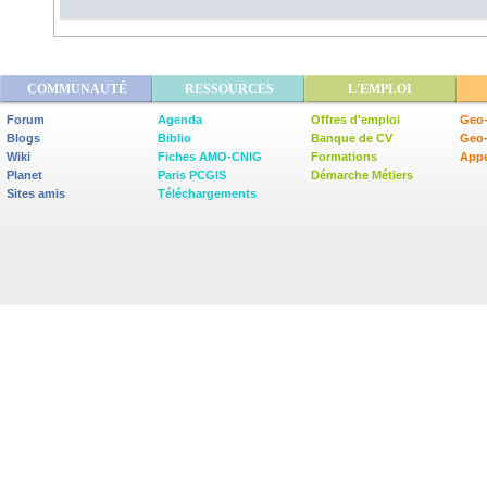
COMMUNAUTÉ
RESSOURCES
L'EMPLOI
Forum
Agenda
Offres d'emploi
Geo-
Blogs
Biblio
Banque de CV
Geo
Wiki
Fiches AMO-CNIG
Formations
Appe
Planet
Paris PCGIS
Démarche Métiers
Sites amis
Téléchargements