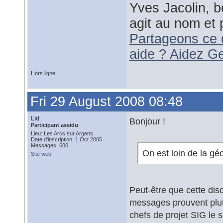
Yves Jacolin, b
agit au nom et 
Partageons ce 
aide ? Aidez G
Hors ligne
Fri 29 August 2008 08:48
Lid
Bonjour !
Participant assidu
Lieu: Les Arcs sur Argens
Date d'inscription: 1 Oct 2005
Messages: 600
On est loin de la gé
Site web
Peut-être que cette di
messages prouvent plutô
chefs de projet SIG le s