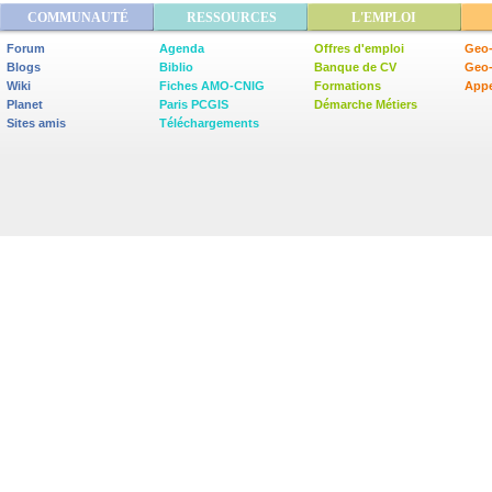
COMMUNAUTÉ
RESSOURCES
L'EMPLOI
Forum
Agenda
Offres d'emploi
Geo-
Blogs
Biblio
Banque de CV
Geo
Wiki
Fiches AMO-CNIG
Formations
Appe
Planet
Paris PCGIS
Démarche Métiers
Sites amis
Téléchargements