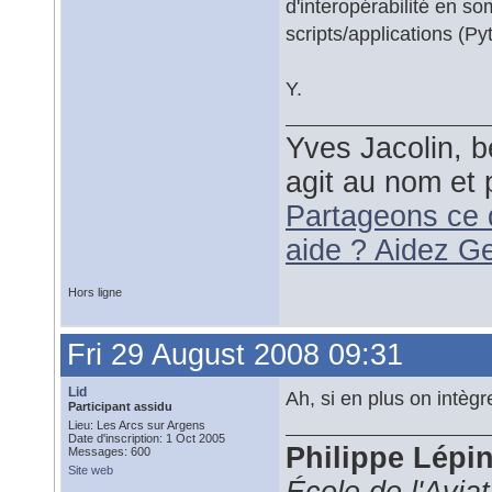
d'interopérabilité en s
scripts/applications (Py
Y.
Yves Jacolin, b
agit au nom et 
Partageons ce 
aide ? Aidez G
Hors ligne
Fri 29 August 2008 09:31
Lid
Ah, si en plus on intègre 
Participant assidu
Lieu: Les Arcs sur Argens
Date d'inscription: 1 Oct 2005
Philippe Lépi
Messages: 600
Site web