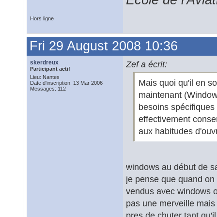
École de l'Avia
Hors ligne
Fri 29 August 2008 10:36
skerdreux
Zef a écrit:
Participant actif
Lieu: Nantes
Mais quoi qu'il en s
Date d'inscription: 13 Mar 2006
Messages: 112
maintenant (Windows
besoins spécifiques
effectivement conser
aux habitudes d'ouvr
windows au début de s
je pense que quand on 
vendus avec windows on e
pas une merveille mais
pres de chuter tant qu'i