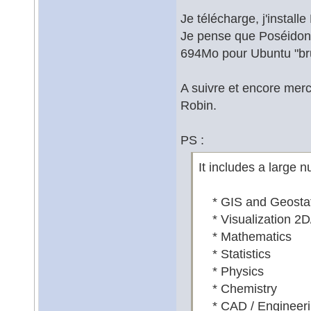
Je télécharge, j'instal
Je pense que Poséidon e
694Mo pour Ubuntu "bru
A suivre et encore merci
Robin.
PS :
It includes a large n
* GIS and Geostati
* Visualization 2
* Mathematics
* Statistics
* Physics
* Chemistry
* CAD / Engineeri