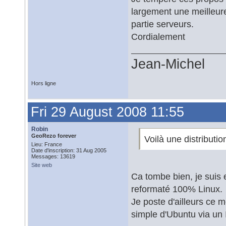
largement une meilleure
partie serveurs.
Cordialement
Jean-Michel
Hors ligne
Fri 29 August 2008 11:55
Robin
GeoRezo forever
Voilà une distributi
Lieu: France
Date d'inscription: 31 Aug 2005
Messages: 13619
Site web
Ca tombe bien, je suis 
reformaté 100% Linux.
Je poste d'ailleurs ce m
simple d'Ubuntu via u