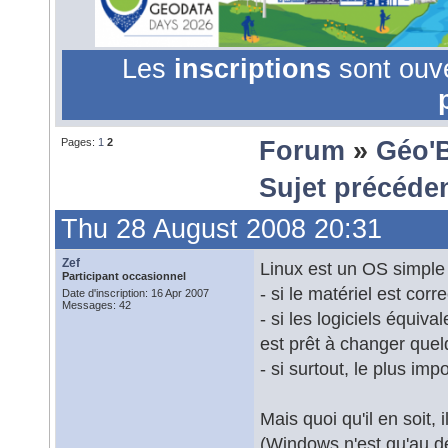
Les
inscriptions
sont ouv
Pages:
1
2
Forum
»
Géo'
Sujet précéde
Thu 28 August 2008 20:31
Zef
Linux est un OS simple 
Participant occasionnel
- si le matériel est cor
Date d'inscription: 16 Apr 2007
Messages: 42
- si les logiciels équiv
est prêt à changer que
- si surtout, le plus imp
Mais quoi qu'il en soit
(Windows n'est qu'au dé