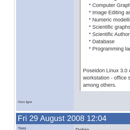
* Computer Graph
* Image Editing an
* Numeric modellin
* Scientific graph
* Scientific Author
* Database
* Programming la
Poseidon Linux 3.0 a
workstation - office
among others.
Hors ligne
Fri 29 August 2008 12:04
Yves
Robin,