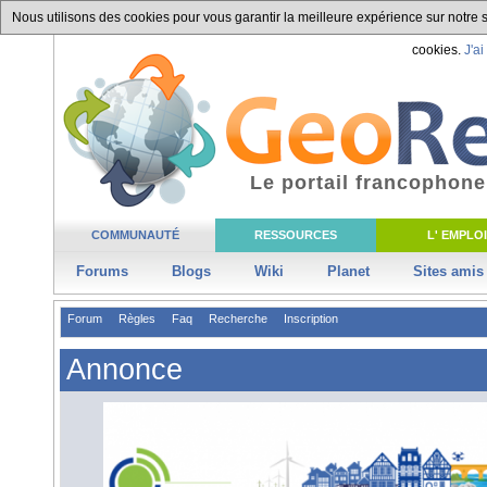
Nous utilisons des cookies pour vous garantir la meilleure expérience sur notre si
cookies.
J'ai
Le portail francophone
COMMUNAUTÉ
RESSOURCES
L' EMPLOI
Forums
Blogs
Wiki
Planet
Sites amis
Forum
Règles
Faq
Recherche
Inscription
Annonce