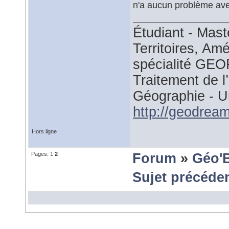
n'a aucun problème ave
Étudiant - Mast
Territoires, A
spécialité GEO
Traitement de 
Géographie - U
http://geodre
Hors ligne
Pages:
1
2
Forum
»
Géo'
Sujet précéde