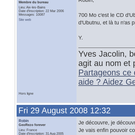
Membre du bureau
Lieu: Aix-les-Bains
Date d'inscription: 22 Mar 2006
700 Mo c'est le CD d'Ubu
Messages: 10087
Site web
d'Ubutnu, et là tu n'as 
Y.
Yves Jacolin, b
agit au nom et 
Partageons ce 
aide ? Aidez G
Hors ligne
Fri 29 August 2008 12:32
Robin
Je découvre, je découvr
GeoRezo forever
Je vais enfin pouvoir 
Lieu: France
Date d'inscription: 31 Aug 2005