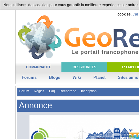
Nous utilisons des cookies pour vous garantir la meilleure expérience sur notre si
cookies.
J'ai
Le portail francophone
COMMUNAUTÉ
RESSOURCES
L' EMPLOI
Forums
Blogs
Wiki
Planet
Sites amis
Forum
Règles
Faq
Recherche
Inscription
Annonce