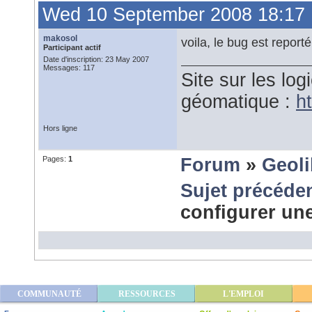
Wed 10 September 2008 18:17
makosol
voila, le bug est reporté
Participant actif
Date d'inscription: 23 May 2007
Messages: 117
Site sur les logi
géomatique :
ht
Hors ligne
Pages:
1
Forum
»
Geol
Sujet précéde
configurer u
COMMUNAUTÉ
RESSOURCES
L'EMPLOI