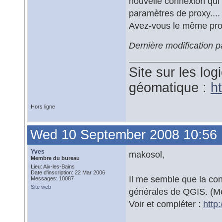
nouvelle connexion qui 
paramètres de proxy....
Avez-vous le même pr
Dernière modification
Site sur les logi
géomatique :
ht
Hors ligne
Wed 10 September 2008 10:56
Yves
makosol,
Membre du bureau
Lieu: Aix-les-Bains
Date d'inscription: 22 Mar 2006
Il me semble que la con
Messages: 10087
Site web
générales de QGIS. (Men
Voir et compléter :
http