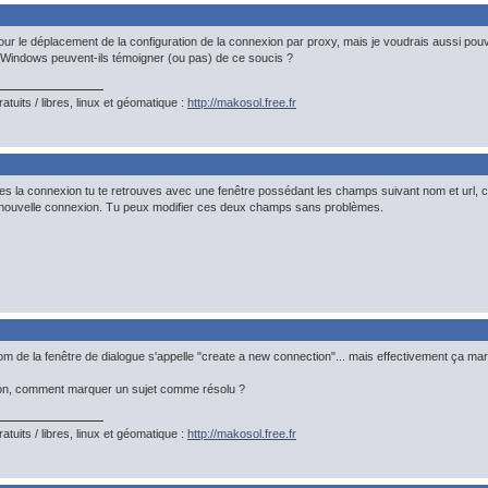
 pour le déplacement de la configuration de la connexion par proxy, mais je voudrais aussi p
 Windows peuvent-ils témoigner (ou pas) de ce soucis ?
gratuits / libres, linux et géomatique :
http://makosol.free.fr
dites la connexion tu te retrouves avec une fenêtre possédant les champs suivant nom et url,
 nouvelle connexion. Tu peux modifier ces deux champs sans problèmes.
nom de la fenêtre de dialogue s'appelle "create a new connection"... mais effectivement ça mar
ion, comment marquer un sujet comme résolu ?
gratuits / libres, linux et géomatique :
http://makosol.free.fr