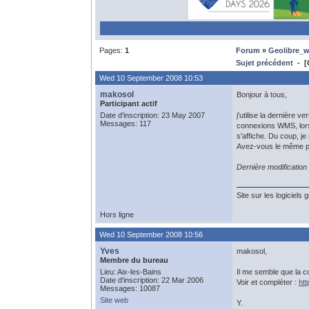
Pages:
1
Forum
»
Geolibre_
Sujet précédent
- [
Wed 10 September 2008 10:53
makosol
Bonjour à tous,
Participant actif
Date d'inscription: 23 May 2007
j'utilise la dernière
Messages: 117
connexions WMS, lorsq
s'affiche. Du coup, je
Avez-vous le même p
Dernière modificatio
Site sur les logiciels 
Hors ligne
Wed 10 September 2008 10:56
Yves
makosol,
Membre du bureau
Lieu: Aix-les-Bains
Il me semble que la c
Date d'inscription: 22 Mar 2006
Voir et compléter :
htt
Messages: 10087
Site web
Y.