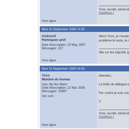
Yves Jacolin, bénévol
GeoRezo !
Hors ligne
Wed 10 September 2008 14:56
makosol
Merci Yves, je n'avai
Participant actif
problème là reste, le
Date d'inscription: 23 May 2007
Messages: 117
Site sur les logiciels 
Hors ligne
Wed 10 September 2008 16:02
Yves
Attention,
Membre du bureau
Lieu: Aix-les-Bains
La boîte de dialogue p
Date d'inscription: 22 Mar 2006
Messages: 10087
Par contre je suis so
Site web
Y.
Yves Jacolin, bénévol
GeoRezo !
Hors ligne