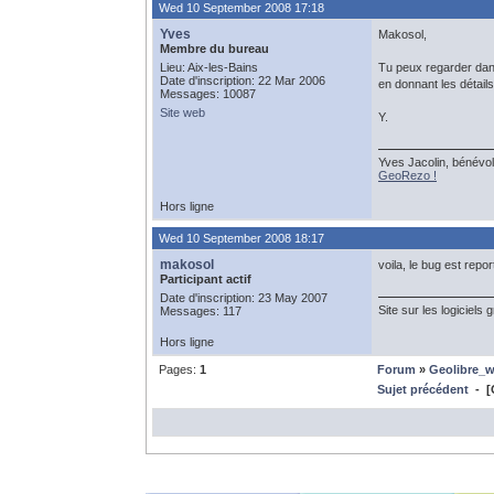
Wed 10 September 2008 17:18
Yves
Makosol,
Membre du bureau
Lieu: Aix-les-Bains
Tu peux regarder dans 
Date d'inscription: 22 Mar 2006
en donnant les détail
Messages: 10087
Site web
Y.
Yves Jacolin, bénévol
GeoRezo !
Hors ligne
Wed 10 September 2008 18:17
makosol
voila, le bug est repor
Participant actif
Date d'inscription: 23 May 2007
Site sur les logiciels 
Messages: 117
Hors ligne
Pages:
1
Forum
»
Geolibre_
Sujet précédent
- [