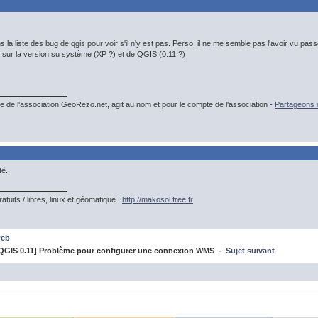
la liste des bug de qgis pour voir s'il n'y est pas. Perso, il ne me semble pas l'avoir vu passer 
s sur la version su système (XP ?) et de QGIS (0.11 ?)
e de l'association GeoRezo.net, agit au nom et pour le compte de l'association -
Partageons c
té.
gratuits / libres, linux et géomatique :
http://makosol.free.fr
web
QGIS 0.11] Problème pour configurer une connexion WMS -
Sujet suivant