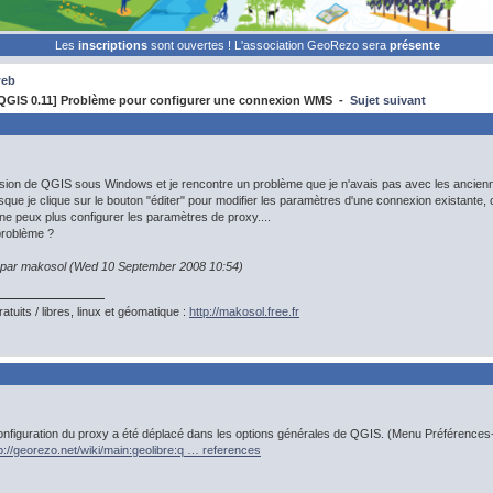
Les
inscriptions
sont ouvertes ! L'association GeoRezo sera
présente
web
QGIS 0.11] Problème pour configurer une connexion WMS -
Sujet suivant
 version de QGIS sous Windows et je rencontre un problème que je n'avais pas avec les ancienn
ue je clique sur le bouton "éditer" pour modifier les paramètres d'une connexion existante, c
 ne peux plus configurer les paramètres de proxy....
roblème ?
n par makosol (Wed 10 September 2008 10:54)
gratuits / libres, linux et géomatique :
http://makosol.free.fr
onfiguration du proxy a été déplacé dans les options générales de QGIS. (Menu Préférences->
p://georezo.net/wiki/main:geolibre:q … references