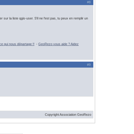
#8
sur la liste qgis-user. S'il ne l'est pas, tu peux en remplir un
e qui nous départage !!
-
GeoRezo vous aide ? Aidez
#9
Copyright Association GeoRezo