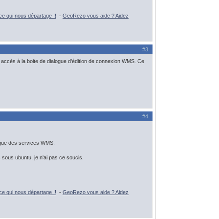
e qui nous départage !!
-
GeoRezo vous aide ? Aidez
#3
s accès à la boite de dialogue d'édition de connexion WMS. Ce
#4
alogue des services WMS.
 sous ubuntu, je n'ai pas ce soucis.
e qui nous départage !!
-
GeoRezo vous aide ? Aidez