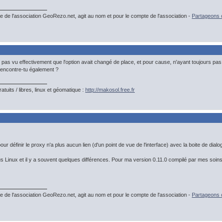
e de l'association GeoRezo.net, agit au nom et pour le compte de l'association -
Partageons c
s pas vu effectivement que l'option avait changé de place, et pour cause, n'ayant toujours pa
 rencontre-tu également ?
gratuits / libres, linux et géomatique :
http://makosol.free.fr
our définir le proxy n'a plus aucun lien (d'un point de vue de l'interface) avec la boite de di
us Linux et il y a souvent quelques différences. Pour ma version 0.11.0 compilé par mes soins
e de l'association GeoRezo.net, agit au nom et pour le compte de l'association -
Partageons c