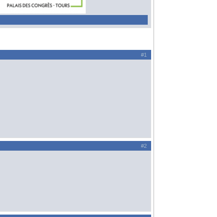
#1
#2