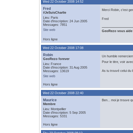
Wed 22 October 2008 14:52
Fred
Merci Robin, c'est gen
#JeSuisCharlie
Lieu: Paris
Fred
Date d'inscription: 24 Jun 2005
Messages: 7851
Site web
GeoRezo vous aide
Hors ligne
Wed 22 October 2008 17:08
Robin
Un humble remerciem
GeoRezo forever
Pour le titre, voir av
Lieu: France
Date d'inscription: 31 Aug 2005
As tu trouvé celui du
Messages: 13619
Site web
Hors ligne
Wed 22 October 2008 22:40
Maurice
Ben... moi je trouve qu
Membre
Lieu: Montpellier
Date d'inscription: 5 Sep 2005
Messages: 5331
Hors ligne