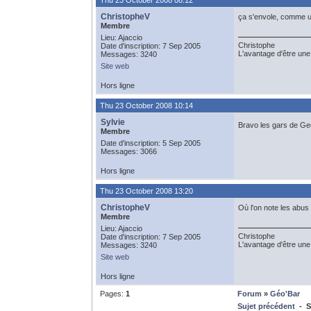
Thu 23 October 2008 08:12
ChristopheV
ça s'envole, comme u
Membre
Lieu: Ajaccio
Christophe
Date d'inscription: 7 Sep 2005
L'avantage d'être une 
Messages: 3240
Site web
Hors ligne
Thu 23 October 2008 10:14
Sylvie
Bravo les gars de Geo
Membre
Date d'inscription: 5 Sep 2005
Messages: 3066
Hors ligne
Thu 23 October 2008 13:20
ChristopheV
Où l'on note les abus
Membre
Lieu: Ajaccio
Christophe
Date d'inscription: 7 Sep 2005
L'avantage d'être une 
Messages: 3240
Site web
Hors ligne
Pages:
1
Forum
»
Géo'Bar
Sujet précédent
- S