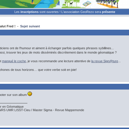
Les
inscriptions
sont ouvertes ! L'association GeoRezo sera
présente
alut Fred ! -
Sujet suivant
ciens ont de l'humour et aiment à échanger parfois quelques phrases sybillines...
ssi, trouver les jeux de mots disséminés discrètement dans le monde géomatique ?
nt
manqué le coche
, je vous recommande une lecture attentive de
la revue Sign@ture
...
phones de tous horizons… que votre verbe soit en joie!
noter sur son album
r en Géomatique
CNRS UMR LISST-Cieu / Master Sigma - Revue Mappemonde