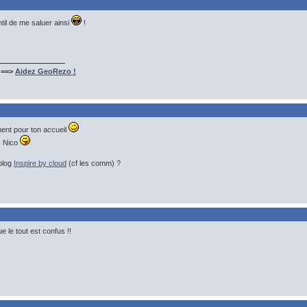
til de me saluer ainsi
!
 ==>
Aidez GeoRezo !
ent pour ton accueil
ec Nico
 blog
Inspire by cloud
(cf les comm) ?
e le tout est confus !!