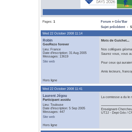
Pages:
1
Forum
»
Géo'Bar
Sujet précédent
- S
Wed 22 October 2008 11:14
Robin
Mots de Guichet...
GeoRezo forever
Lieu: France
Nos collègues géomati
Date d'inscription: 31 Aug 2005
Saurez vous, vous au
Messages: 13619
Site web
Pour ceux qui auraie
Amis lecteurs, franco
Hors ligne
Wed 22 October 2008 11:41
Laurent Jégou
La comtesse a du le 
Participant assidu
Lieu: Toulouse
Date d'inscription: 5 Sep 2005
Enseignant-Chercheu
Messages: 447
UT2J - Dept Géo / 
Site web
Hors ligne